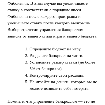
Фибоначчи. В этом случае вы увеличиваете
ставку в соответствии с порядком чисел
Фибоначчи после каждого проигрыша и
уменьшаете ставку после каждого выигрыша.
Выбор стратегии управления банкроллом
зависит от вашего стиля игры и вашего бюджета.
Определите бюджет на игру.
Разделите банкролл на части.
Установите размер ставки (не более
5% от банкролла).
Контролируйте свои расходы.
Не играйте на деньги, которые вы не
можете позволить себе потерять.
Помните, что управление банкроллом — это не