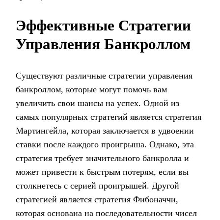
Эффективные Стратегии
Управления Банкроллом
Существуют различные стратегии управления
банкроллом, которые могут помочь вам
увеличить свои шансы на успех. Одной из
самых популярных стратегий является стратегия
Мартингейла, которая заключается в удвоении
ставки после каждого проигрыша. Однако, эта
стратегия требует значительного банкролла и
может привести к быстрым потерям, если вы
столкнетесь с серией проигрышей. Другой
стратегией является стратегия Фибоначчи,
которая основана на последовательности чисел