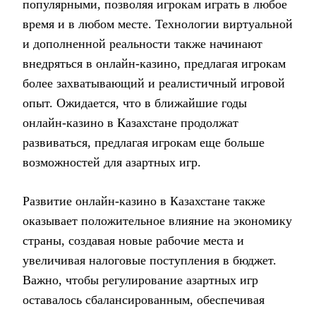
популярными, позволяя игрокам играть в любое
время и в любом месте. Технологии виртуальной
и дополненной реальности также начинают
внедряться в онлайн-казино, предлагая игрокам
более захватывающий и реалистичный игровой
опыт. Ожидается, что в ближайшие годы
онлайн-казино в Казахстане продолжат
развиваться, предлагая игрокам еще больше
возможностей для азартных игр.
Развитие онлайн-казино в Казахстане также
оказывает положительное влияние на экономику
страны, создавая новые рабочие места и
увеличивая налоговые поступления в бюджет.
Важно, чтобы регулирование азартных игр
оставалось сбалансированным, обеспечивая