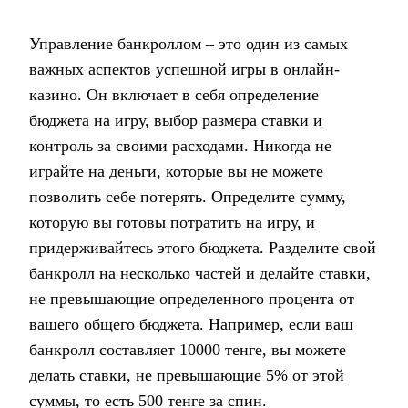
Управление банкроллом – это один из самых
важных аспектов успешной игры в онлайн-
казино. Он включает в себя определение
бюджета на игру, выбор размера ставки и
контроль за своими расходами. Никогда не
играйте на деньги, которые вы не можете
позволить себе потерять. Определите сумму,
которую вы готовы потратить на игру, и
придерживайтесь этого бюджета. Разделите свой
банкролл на несколько частей и делайте ставки,
не превышающие определенного процента от
вашего общего бюджета. Например, если ваш
банкролл составляет 10000 тенге, вы можете
делать ставки, не превышающие 5% от этой
суммы, то есть 500 тенге за спин.