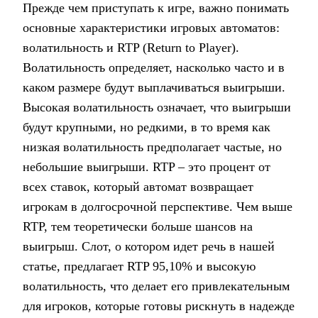
Прежде чем приступать к игре, важно понимать
основные характеристики игровых автоматов:
волатильность и RTP (Return to Player).
Волатильность определяет, насколько часто и в
каком размере будут выплачиваться выигрыши.
Высокая волатильность означает, что выигрыши
будут крупными, но редкими, в то время как
низкая волатильность предполагает частые, но
небольшие выигрыши. RTP – это процент от
всех ставок, который автомат возвращает
игрокам в долгосрочной перспективе. Чем выше
RTP, тем теоретически больше шансов на
выигрыш. Слот, о котором идет речь в нашей
статье, предлагает RTP 95,10% и высокую
волатильность, что делает его привлекательным
для игроков, которые готовы рискнуть в надежде