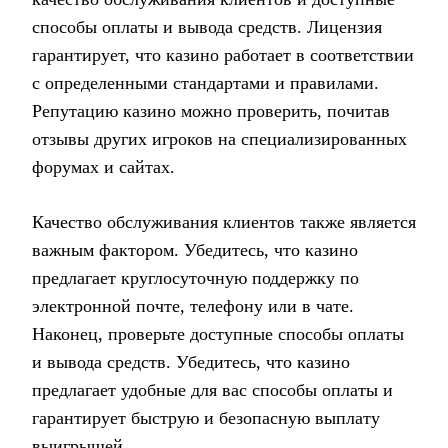
способы оплаты и вывода средств. Лицензия
гарантирует, что казино работает в соответствии
с определенными стандартами и правилами.
Репутацию казино можно проверить, почитав
отзывы других игроков на специализированных
форумах и сайтах.
Качество обслуживания клиентов также является
важным фактором. Убедитесь, что казино
предлагает круглосуточную поддержку по
электронной почте, телефону или в чате.
Наконец, проверьте доступные способы оплаты
и вывода средств. Убедитесь, что казино
предлагает удобные для вас способы оплаты и
гарантирует быструю и безопасную выплату
выигрышей.