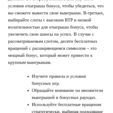
условия отыгрыша бонуса, чтобы убедиться, что
вы сможете вывести свои выигрыши. В-третьих,
выбирайте слоты с высоким RTP и низкой
волатильностью для отыгрыша бонуса, чтобы
увеличить свои шансы на успех. В случае с
рассматриваемым слотом, десяти бесплатных
вращений с расширяющимся символом – это
мощный бонус, который может привести к
крупным выигрышам.
Изучите правила и условия
бонусных игр.
Обращайте внимание на множители
выигрышей в бонусных раундах.
Используйте бесплатные вращения
стратегически, выбирая подходящие