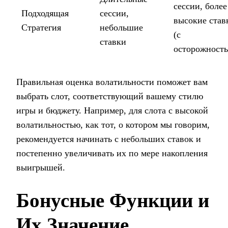
сессии, более
Подходящая
сессии,
высокие став
Стратегия
небольшие
(с
ставки
осторожност
Правильная оценка волатильности поможет вам
выбрать слот, соответствующий вашему стилю
игры и бюджету. Например, для слота с высокой
волатильностью, как тот, о котором мы говорим,
рекомендуется начинать с небольших ставок и
постепенно увеличивать их по мере накопления
выигрышей.
Бонусные Функции и
Их Значение