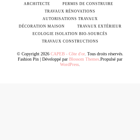
ARCHITECTE
PERMIS DE CONSTRUIRE
TRAVAUX RÉNOVATIONS
AUTORISATIONS TRAVAUX
DÉCORATION MAISON
TRAVAUX EXTÉRIEUR
ECOLOGIE ISOLATION BIO-SOURCÉS
TRAVAUX CONSTRUCTIONS
© Copyright 2026
CAPEB - Côte d'or
. Tous droits réservés.
Fashion Pin | Développé par
Blossom Themes
.Propulsé par
WordPress
.