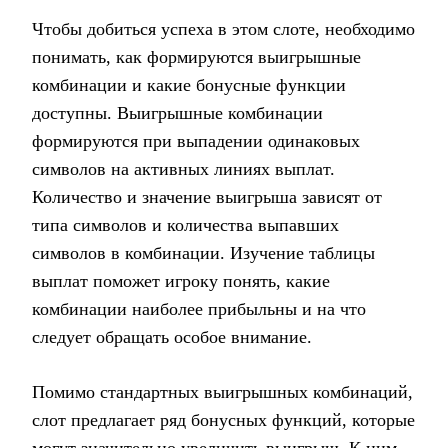
Чтобы добиться успеха в этом слоте, необходимо
понимать, как формируются выигрышные
комбинации и какие бонусные функции
доступны. Выигрышные комбинации
формируются при выпадении одинаковых
символов на активных линиях выплат.
Количество и значение выигрыша зависят от
типа символов и количества выпавших
символов в комбинации. Изучение таблицы
выплат поможет игроку понять, какие
комбинации наиболее прибыльны и на что
следует обращать особое внимание.
Помимо стандартных выигрышных комбинаций,
слот предлагает ряд бонусных функций, которые