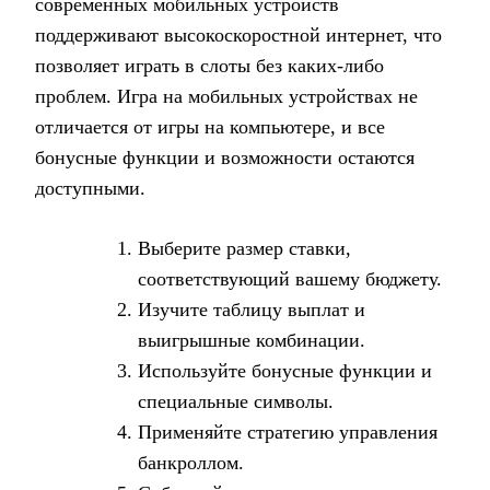
современных мобильных устройств
поддерживают высокоскоростной интернет, что
позволяет играть в слоты без каких-либо
проблем. Игра на мобильных устройствах не
отличается от игры на компьютере, и все
бонусные функции и возможности остаются
доступными.
Выберите размер ставки,
соответствующий вашему бюджету.
Изучите таблицу выплат и
выигрышные комбинации.
Используйте бонусные функции и
специальные символы.
Применяйте стратегию управления
банкроллом.