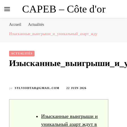
CAPEB – Côte d'or
Accueil
Actualités
Изысканные_выигрыши_и_уникальный_азарт_жду
ACTUALITÉS
Изысканные_выигрыши_и_у
par
SYLVIODTAH@GMAIL.COM
22 JUIN 2026
Изысканные выигрыши и
уникальный азарт ждут в