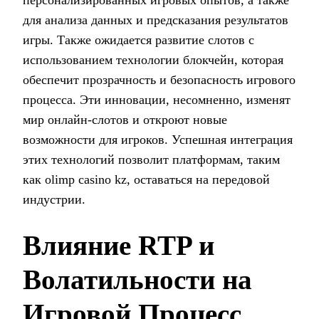
персонализированных игровых опытов, а также
для анализа данных и предсказания результатов
игры. Также ожидается развитие слотов с
использованием технологии блокчейн, которая
обеспечит прозрачность и безопасность игрового
процесса. Эти инновации, несомненно, изменят
мир онлайн-слотов и откроют новые
возможности для игроков. Успешная интеграция
этих технологий позволит платформам, таким
как olimp casino kz, оставаться на передовой
индустрии.
Влияние RTP и
Волатильности на
Игровой Процесс