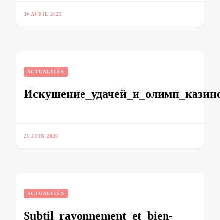
30 AVRIL 2025
ACTUALITÉS
Искушение_удачей_и_олимп_казино
25 JUIN 2026
ACTUALITÉS
Subtil_rayonnement_et_bien-