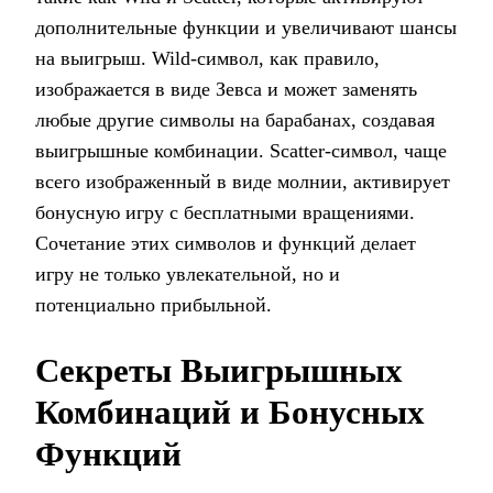
дополнительные функции и увеличивают шансы
на выигрыш. Wild-символ, как правило,
изображается в виде Зевса и может заменять
любые другие символы на барабанах, создавая
выигрышные комбинации. Scatter-символ, чаще
всего изображенный в виде молнии, активирует
бонусную игру с бесплатными вращениями.
Сочетание этих символов и функций делает
игру не только увлекательной, но и
потенциально прибыльной.
Секреты Выигрышных
Комбинаций и Бонусных
Функций