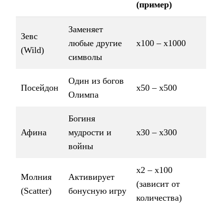
(пример)
Заменяет
Зевс
любые другие
x100 – x1000
(Wild)
символы
Один из богов
Посейдон
x50 – x500
Олимпа
Богиня
Афина
мудрости и
x30 – x300
войны
x2 – x100
Молния
Активирует
(зависит от
(Scatter)
бонусную игру
количества)