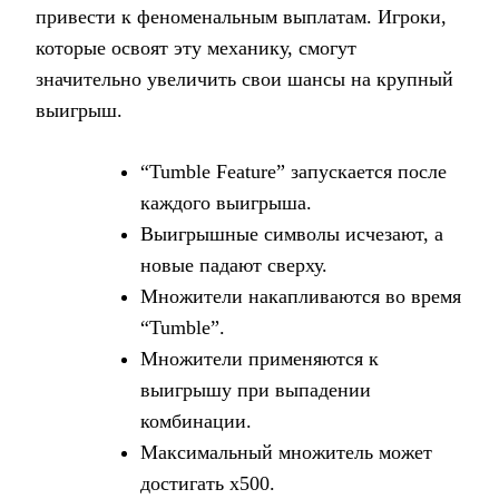
привести к феноменальным выплатам. Игроки,
которые освоят эту механику, смогут
значительно увеличить свои шансы на крупный
выигрыш.
“Tumble Feature” запускается после
каждого выигрыша.
Выигрышные символы исчезают, а
новые падают сверху.
Множители накапливаются во время
“Tumble”.
Множители применяются к
выигрышу при выпадении
комбинации.
Максимальный множитель может
достигать x500.