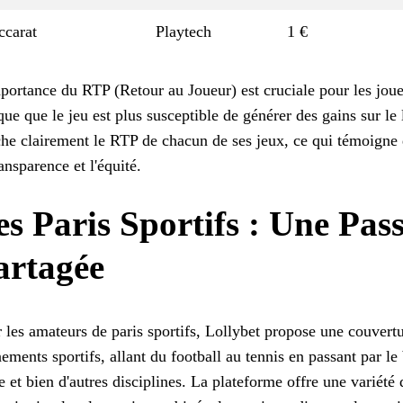
ccarat
Playtech
1 €
portance du RTP (Retour au Joueur) est cruciale pour les jou
que que le jeu est plus susceptible de générer des gains sur le
che clairement le RTP de chacun de ses jeux, ce qui témoign
ransparence et l'équité.
es Paris Sportifs : Une Pas
artagée
 les amateurs de paris sportifs, Lollybet propose une couver
ements sportifs, allant du football au tennis en passant par le
e et bien d'autres disciplines. La plateforme offre une variété 