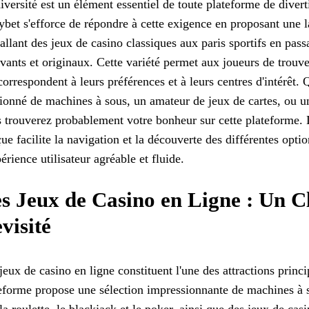
iversité est un élément essentiel de toute plateforme de divert
ybet s'efforce de répondre à cette exigence en proposant une
 allant des jeux de casino classiques aux paris sportifs en pass
vants et originaux. Cette variété permet aux joueurs de trouve
correspondent à leurs préférences et à leurs centres d'intérêt
ionné de machines à sous, un amateur de jeux de cartes, ou un 
 trouverez probablement votre bonheur sur cette plateforme. L'
ue facilite la navigation et la découverte des différentes opti
périence utilisateur agréable et fluide.
s Jeux de Casino en Ligne : Un C
visité
jeux de casino en ligne constituent l'une des attractions princ
eforme propose une sélection impressionnante de machines à so