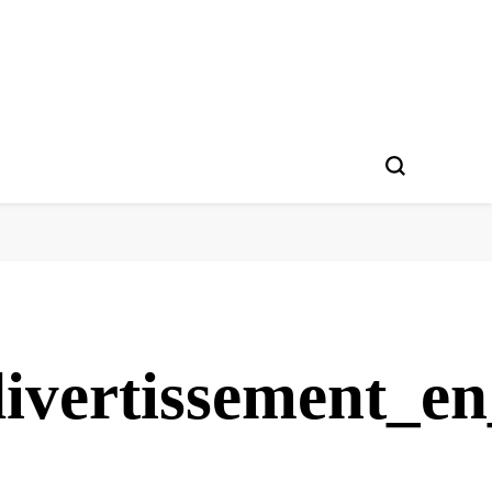
divertissement_e