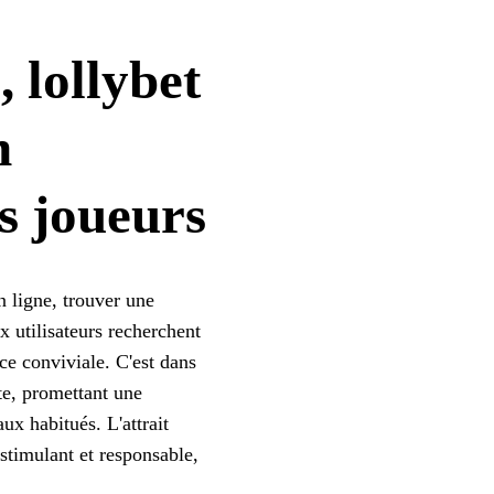
, lollybet
n
s joueurs
n ligne, trouver une
x utilisateurs recherchent
ace conviviale. C'est dans
e, promettant une
ux habitués. L'attrait
 stimulant et responsable,