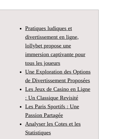
Pratiques ludiques et
divertissement en ligne,
lollybet propose une
immersion captivante pour
tous les joueurs
Une Exploration des Options
de Divertissement Proposées
Les Jeux de Casino en Ligne
: Un Classique Revisité
Les Paris Sportifs : Une
Passion Partagée
Analyser les Cotes et les
Statistiques