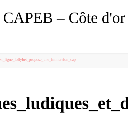
CAPEB – Côte d'or
_en_ligne_lollybet_propose_une_immersion_cap
ues_ludiques_et_