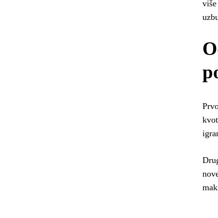
više
uzbu
O
p
Prvo
kvot
igra
Drug
nove
maks