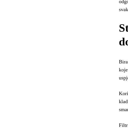
odgo
svak
S
d
Bira
koje
uspj
Kori
klad
sman
Filt