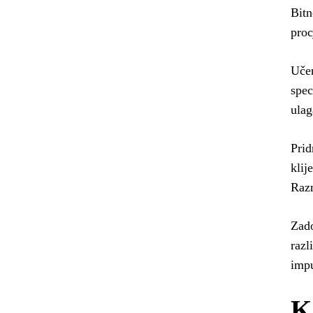
Bitn
proc
Učen
spec
ulag
Prid
klij
Razm
Zado
razl
impu
K