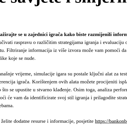
žirajte se u zajednici igrača kako biste razmijenili informa
učivati raspravu o različitim strategijama igranja i evaluaciju
štu. Filtriranje informacija iz više izvora može vam pomoći da
ilike koje se nude.
našnje vrijeme, simulacije igara su postale ključni alat za testi
erencija igrača. Korištenjem ovih alata možete procijeniti ispla
 što se upustite u stvarno klađenje. Osim toga, analiza perfo
ći će vam da identificirate svoj stil igranja i prilagodite stra
rebama.
želite dodatne resurse i informacije, posjetite
https://bankonb