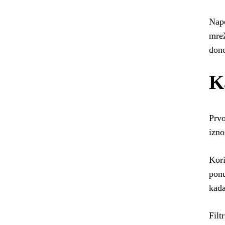
Napo
mrež
dono
K
Prvo
izno
Kori
ponu
kada
Filt