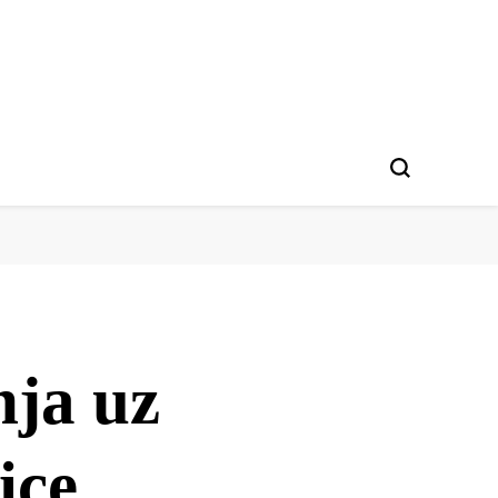
nja uz
ice