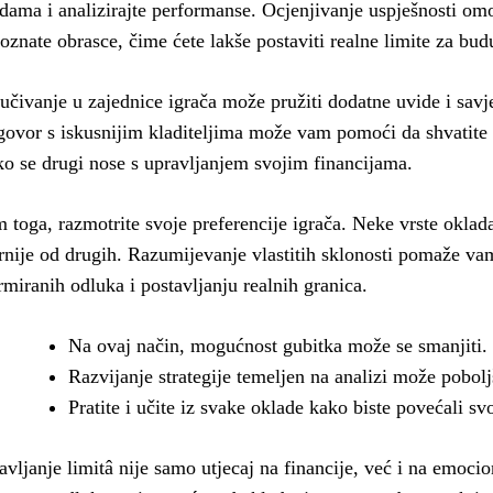
dama i analizirajte performanse. Ocjenjivanje uspješnosti o
oznate obrasce, čime ćete lakše postaviti realne limite za bud
učivanje u zajednice igrača može pružiti dodatne uvide i savje
ovor s iskusnijim kladiteljima može vam pomoći da shvatite
ko se drugi nose s upravljanjem svojim financijama.
 toga, razmotrite svoje preferencije igrača. Neke vrste oklada 
rnije od drugih. Razumijevanje vlastitih sklonosti pomaže v
rmiranih odluka i postavljanju realnih granica.
Na ovaj način, mogućnost gubitka može se smanjiti.
Razvijanje strategije temeljen na analizi može pobolj
Pratite i učite iz svake oklade kako biste povećali sv
avljanje limitâ nije samo utjecaj na financije, već i na emoci