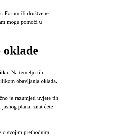
a. Forum ili društvene
i vam mogu pomoći u
e oklade
itka. Na temelju tih
prilikom obavljanja oklada.
no je razumjeti uvjete tih
 jasnog plana, znat ćete
ke o svojim prethodnim