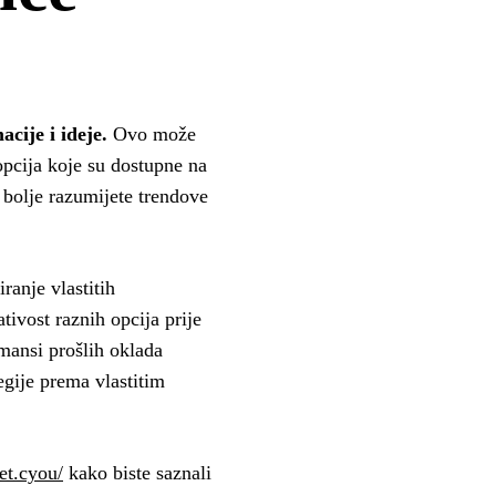
cije i ideje.
Ovo može
 opcija koje su dostupne na
 bolje razumijete trendove
ranje vlastitih
tivost raznih opcija prije
rmansi prošlih oklada
tegije prema vlastitim
et.cyou/
kako biste saznali