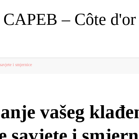
CAPEB – Côte d'or
savjete i smjernice
anje vašeg klađe
e savjete i smjern