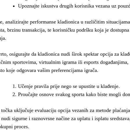
Upoznajte iskustva drugih korisnika vezana uz pouzda
e, analizirajte performanse kladionica u različitim situacijama
ata, brzinu transakcija, te korisničku podršku koja je dostupna
nja.
rto, osigurajte da kladionica nudi širok spektar opcija za klađ
ičnim sportovima, virtualnim igrama ili esports događanjima,
to koje odgovara vašim preferencijama igrača.
Učenje pravila prije nego se upustite u klađenje.
Proučajte osnove svakog sporta kako biste mogli don
 točka uključuje evaluaciju opcija vezanih za metode plaćanja
 nudi sigurne i raznovrsne načine za uplatu i isplatu sredstava
okupni proces.