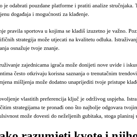
o je odabrati pouzdane platforme i pratiti analize stručnjaka.
jenu događaja i mogućnosti za klađenje.
je pravila sportova u kojima se kladiš izuzetno je važno. Poz
ifičnih strategija može utjecati na kvalitetu odluka. Istraživan
anja osnažuje tvoje znanje.
ruživanje zajednicama igrača može donijeti nove uvide i isku
entima često otkrivaju korisna saznanja o trenutačnim trendovi
jena mišljenja može dodatno unaprijediti tvoje pristupe klađ
voljenje vlastitih preferencija ključ je održivog uspjeha. Istra
ičitim strategijama te pronađi ono što najbolje odgovara tvoj
lsivnost može dovesti do neželjenih gubitaka, stoga planiraj 
ako razumjeti kvote i njih