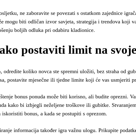
sljetku, ne zaboravite se povezati s ostatkom zajednice igrač
e mogu biti odličan izvor savjeta, strategija i trendova koj
šenju boljih odluka pri odabiru kladionice.
ako postaviti limit na svoj
, odredite koliko novca ste spremni uložiti, bez straha od gub
sa, postavite mjesečne ili tjedne limite koji će vas usmjeriti 
štenje bonus ponuda može biti korisno, ali budite oprezni. Važ
da kako bi izbjegli neželjene troškove ili gubitke. Stvaranjem
 iskoristiti bonus, a kada se postupiti s oprezom.
riranje informacija također igra važnu ulogu. Prikupite podat