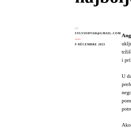
par
SYLVIODTAH@GMAIL.COM
Anga
uklj
9 DÉCEMBRE 2025
trži
i pr
U da
pref
nego
pomo
pot
Ako 