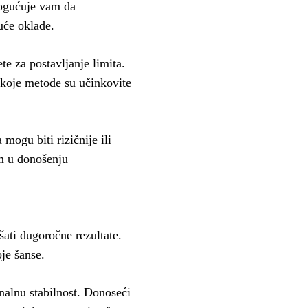
mogućuje vam da
uće oklade.
te za postavljanje limita.
 koje metode su učinkovite
mogu biti rizičnije ili
am u donošenju
šati dugoročne rezultate.
oje šanse.
onalnu stabilnost. Donoseći