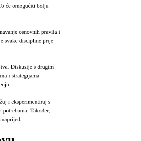
 To će omogućiti bolju
navanje osnovnih pravila i
je svake discipline prije
stva. Diskusije s drugim
ma i strategijama.
enju.
žuj i eksperimentiraj s
im potrebama. Također,
unaprijed.
ovu