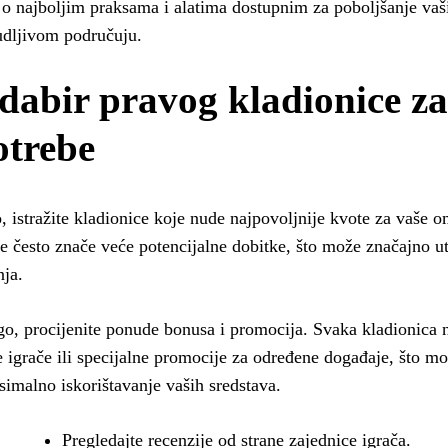
 o najboljim praksama i alatima dostupnim za poboljšanje vaš
dljivom područuju.
dabir pravog kladionice za
otrebe
, istražite kladionice koje nude najpovoljnije kvote za vaše 
e često znače veće potencijalne dobitke, što može značajno utj
nja.
o, procijenite ponude bonusa i promocija. Svaka kladionica n
 igrače ili specijalne promocije za određene događaje, što mo
imalno iskorištavanje vaših sredstava.
Pregledajte recenzije od strane zajednice igrača.