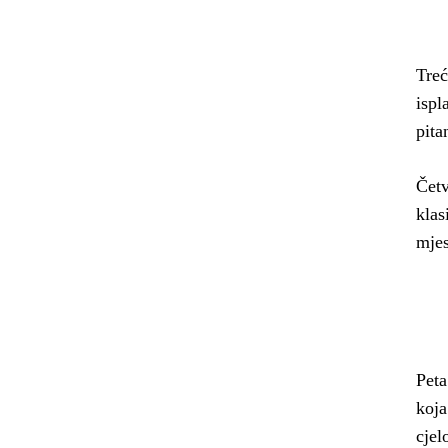
Treć
ispl
pita
Četv
klas
mjes
Peta
koja
cjel