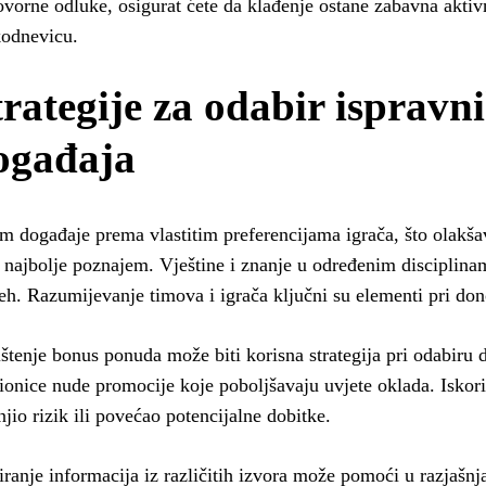
vorne odluke, osigurat ćete da klađenje ostane zabavna aktiv
odnevicu.
trategije za odabir ispravn
ogađaja
m događaje prema vlastitim preferencijama igrača, što olakša
 najbolje poznajem. Vještine i znanje u određenim disciplin
eh. Razumijevanje timova i igrača ključni su elementi pri do
štenje bonus ponuda može biti korisna strategija pri odabiru
ionice nude promocije koje poboljšavaju uvjete oklada. Iskoris
jio rizik ili povećao potencijalne dobitke.
riranje informacija iz različitih izvora može pomoći u razjašnja