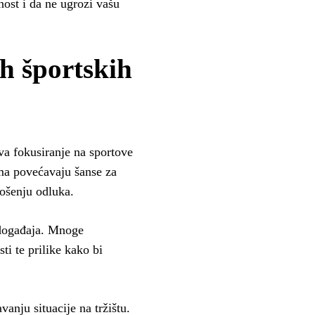
nost i da ne ugrozi vašu
ih športskih
va fokusiranje na sportove
ama povećavaju šanse za
nošenju odluka.
 događaja. Mnoge
ti te prilike kako bi
vanju situacije na tržištu.