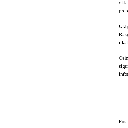
okla
prep
Uklj
Razg
i ka
Osim
sigu
info
Post