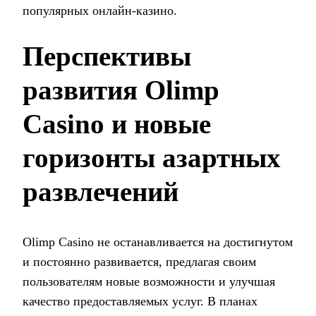
популярных онлайн-казино.
Перспективы
развития Olimp
Casino и новые
горизонты азартных
развлечений
Olimp Casino не останавливается на достигнутом
и постоянно развивается, предлагая своим
пользователям новые возможности и улучшая
качество предоставляемых услуг. В планах