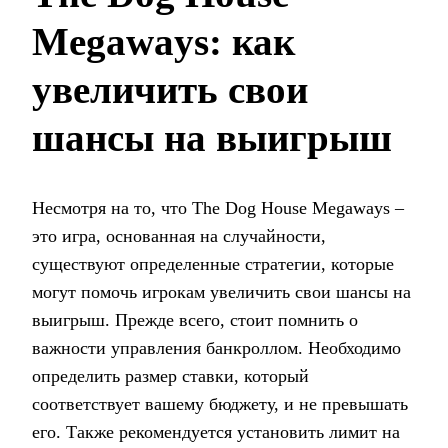
Megaways: как
увеличить свои
шансы на выигрыш
Несмотря на то, что The Dog House Megaways –
это игра, основанная на случайности,
существуют определенные стратегии, которые
могут помочь игрокам увеличить свои шансы на
выигрыш. Прежде всего, стоит помнить о
важности управления банкроллом. Необходимо
определить размер ставки, который
соответствует вашему бюджету, и не превышать
его. Также рекомендуется установить лимит на