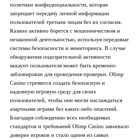
политики конфиденциальности, которая
запрещает передачу личной информации
пользователей третьим лицам без их согласия.
Казино активно борется с мошенничеством и
незаконной деятельностью, используя передовые
системы безопасности и мониторинга. В случае
обнаружения подозрительной активности
аккаунт пользователя может быть временно
заблокирован для проведения проверки. Olimp
Casino стремится создать безопасную и
надежную игровую среду для своих
пользователей, чтобы они могли наслаждаться
азартными играми без каких-либо опасений.
Благодаря соблюдению всех необходимых
стандартов и требований Olimp Casino завоевало
доверие игроков и стало одним из самых