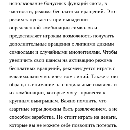
использование бонусных функций слота, в
частности, режима бесплатных вращений. Этот
режим запускается при выпадении
определенной комбинации символов и
предоставляет игрокам возможность получить
дополнительные вращения с липкими дикими
символами и случайными множителями. Чтобы
увеличить свои шансы на активацию режима
бесплатных вращений, рекомендуется играть с
максимальным количеством линий. Также стоит
обращать внимание на специальные символы и
их комбинации, которые могут привести к
крупным выигрышам. Важно помнить, что
азартные игры должны быть развлечением, а не
способом заработка. Не стоит играть на деньги,
которые вы не можете себе позволить потерять.