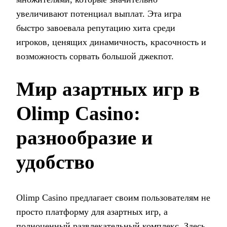
увеличивают потенциал выплат. Эта игра
быстро завоевала репутацию хита среди
игроков, ценящих динамичность, красочность и
возможность сорвать большой джекпот.
Мир азартных игр в
Olimp Casino:
разнообразие и
удобство
Olimp Casino предлагает своим пользователям не
просто платформу для азартных игр, а
полноценный развлекательный комплекс. Здесь