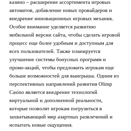
казино – расширение ассортимента игровых
автоматов, добавление новых провайдеров и
внедрение инновационных игровых механик.
Особое внимание уделяется развитию
мобильной версии сайта, чтобы сделать игровой
процесс еще более удобным и доступным для
всех пользователей. Также планируется
улучшение системы бонусных программ и
промо-акций, чтобы предложить игрокам еще
больше возможностей для выигрыша. Одним из
перспективных направлений развития Olimp
Casino является внедрение технологий
виртуальной и дополненной реальности,
которые позволят игрокам погрузиться в
захватывающий мир азартных развлечений и
испытать новые ощущения.