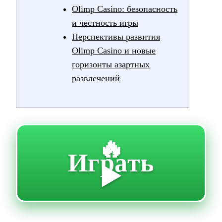
Olimp Casino: безопасность
и честность игры
Перспективы развития
Olimp Casino и новые
горизонты азартных
развлечений
🔥
Играть
▶️