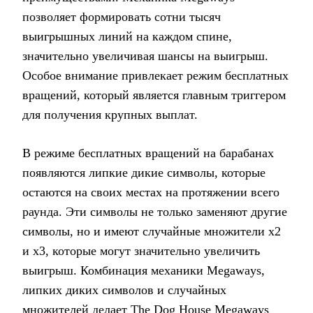
позволяет формировать сотни тысяч
выигрышных линий на каждом спине,
значительно увеличивая шансы на выигрыш.
Особое внимание привлекает режим бесплатных
вращений, который является главным триггером
для получения крупных выплат.
В режиме бесплатных вращений на барабанах
появляются липкие дикие символы, которые
остаются на своих местах на протяжении всего
раунда. Эти символы не только заменяют другие
символы, но и имеют случайные множители х2
и х3, которые могут значительно увеличить
выигрыш. Комбинация механики Megaways,
липких диких символов и случайных
множителей делает The Dog House Megaways