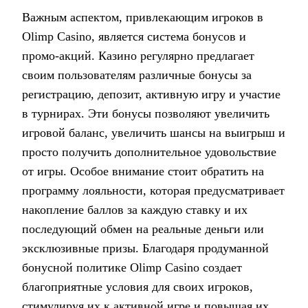
Важным аспектом, привлекающим игроков в
Olimp Casino, является система бонусов и
промо-акций. Казино регулярно предлагает
своим пользователям различные бонусы за
регистрацию, депозит, активную игру и участие
в турнирах. Эти бонусы позволяют увеличить
игровой баланс, увеличить шансы на выигрыш и
просто получить дополнительное удовольствие
от игры. Особое внимание стоит обратить на
программу лояльности, которая предусматривает
накопление баллов за каждую ставку и их
последующий обмен на реальные деньги или
эксклюзивные призы. Благодаря продуманной
бонусной политике Olimp Casino создает
благоприятные условия для своих игроков,
стимулируя их к активной игре и повышая их