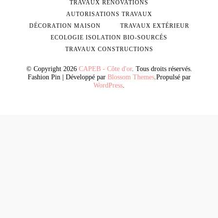
TRAVAUX RÉNOVATIONS
AUTORISATIONS TRAVAUX
DÉCORATION MAISON
TRAVAUX EXTÉRIEUR
ECOLOGIE ISOLATION BIO-SOURCÉS
TRAVAUX CONSTRUCTIONS
© Copyright 2026
CAPEB - Côte d'or
. Tous droits réservés.
Fashion Pin | Développé par
Blossom Themes
.Propulsé par
WordPress
.