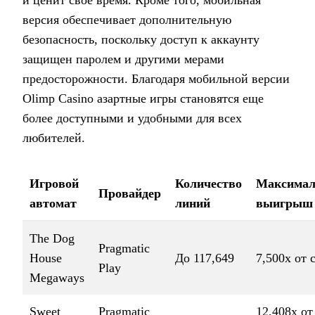
и ценит свое время. Кроме того, мобильная
версия обеспечивает дополнительную
безопасность, поскольку доступ к аккаунту
защищен паролем и другими мерами
предосторожности. Благодаря мобильной версии
Olimp Casino азартные игры становятся еще
более доступными и удобными для всех
любителей.
Игровой
Количество
Максима
Провайдер
автомат
линий
выигрыш
The Dog
Pragmatic
House
До 117,649
7,500x от 
Play
Megaways
Sweet
Pragmatic
12,408x от