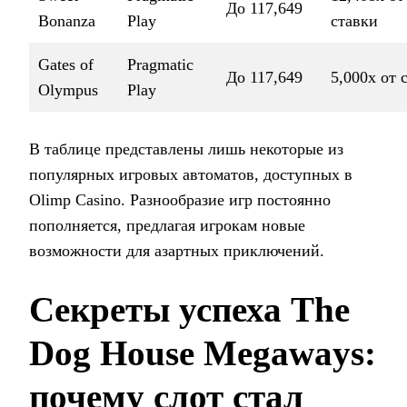
До 117,649
Bonanza
Play
ставки
Gates of
Pragmatic
До 117,649
5,000x от 
Olympus
Play
В таблице представлены лишь некоторые из
популярных игровых автоматов, доступных в
Olimp Casino. Разнообразие игр постоянно
пополняется, предлагая игрокам новые
возможности для азартных приключений.
Секреты успеха The
Dog House Megaways:
почему слот стал