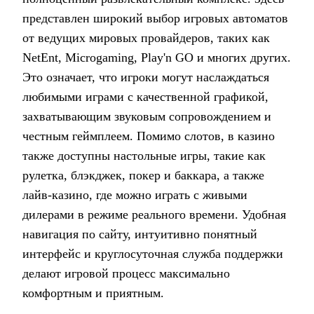
представлен широкий выбор игровых автоматов
от ведущих мировых провайдеров, таких как
NetEnt, Microgaming, Play'n GO и многих других.
Это означает, что игроки могут наслаждаться
любимыми играми с качественной графикой,
захватывающим звуковым сопровождением и
честным геймплеем. Помимо слотов, в казино
также доступны настольные игры, такие как
рулетка, блэкджек, покер и баккара, а также
лайв-казино, где можно играть с живыми
дилерами в режиме реального времени. Удобная
навигация по сайту, интуитивно понятный
интерфейс и круглосуточная служба поддержки
делают игровой процесс максимально
комфортным и приятным.