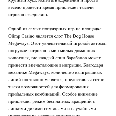
весело провести время привлекает тысячи
игроков ежедневно.
Одной из самых популярных игр на площадке
Olimp Casino является слот The Dog House
Megaways. Этот увлекательный игровой автомат
погружает игроков в мир милых домашних
животных, где каждый спин барабанов может
принести впечатляющие выигрыши. Благодаря
механике Megaways, количество выигрышных
линий постоянно меняется, предоставляя сотни
тысяч возможностей для формирования
прибыльных комбинаций. Особое внимание
привлекает режим бесплатных вращений с
липкими дикими символами и случайными
множителями, которые значительно