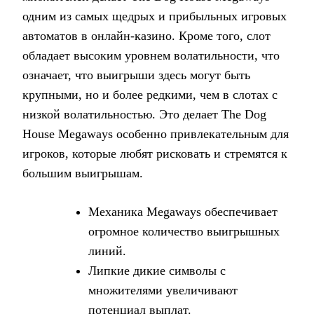
одним из самых щедрых и прибыльных игровых
автоматов в онлайн-казино. Кроме того, слот
обладает высоким уровнем волатильности, что
означает, что выигрыши здесь могут быть
крупными, но и более редкими, чем в слотах с
низкой волатильностью. Это делает The Dog
House Megaways особенно привлекательным для
игроков, которые любят рисковать и стремятся к
большим выигрышам.
Механика Megaways обеспечивает
огромное количество выигрышных
линий.
Липкие дикие символы с
множителями увеличивают
потенциал выплат.