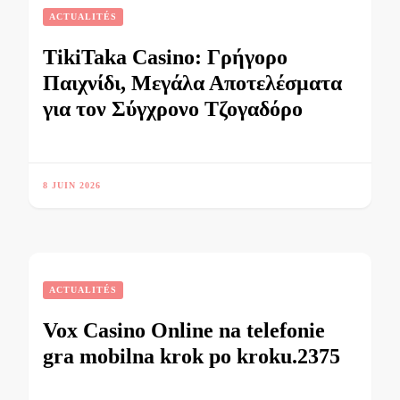
ACTUALITÉS
TikiTaka Casino: Γρήγορο
Παιχνίδι, Μεγάλα Αποτελέσματα
για τον Σύγχρονο Τζογαδόρο
8 JUIN 2026
ACTUALITÉS
Vox Casino Online na telefonie
gra mobilna krok po kroku.2375