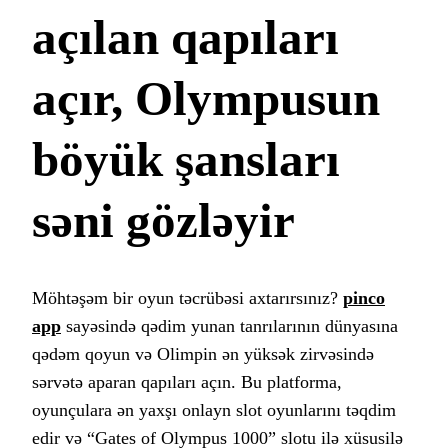
açılan qapıları
açır, Olympusun
böyük şansları
səni gözləyir
Möhtəşəm bir oyun təcrübəsi axtarırsınız?
pinco
app
sayəsində qədim yunan tanrılarının dünyasına
qədəm qoyun və Olimpin ən yüksək zirvəsində
sərvətə aparan qapıları açın. Bu platforma,
oyunçulara ən yaxşı onlayn slot oyunlarını təqdim
edir və “Gates of Olympus 1000” slotu ilə xüsusilə