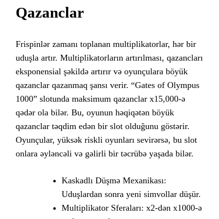
Qazanclar
Frispinlər zamanı toplanan multiplikatorlar, hər bir
uduşla artır. Multiplikatorların artırılması, qazancları
eksponensial şəkildə artırır və oyunçulara böyük
qazanclar qazanmaq şansı verir. “Gates of Olympus
1000” slotunda maksimum qazanclar x15,000-ə
qədər ola bilər. Bu, oyunun həqiqətən böyük
qazanclar təqdim edən bir slot olduğunu göstərir.
Oyunçular, yüksək riskli oyunları sevirərsə, bu slot
onlara əyləncəli və gəlirli bir təcrübə yaşada bilər.
Kaskadlı Düşmə Mexanikası:
Uduşlardan sonra yeni simvollar düşür.
Multiplikator Sferaları: x2-dən x1000-ə