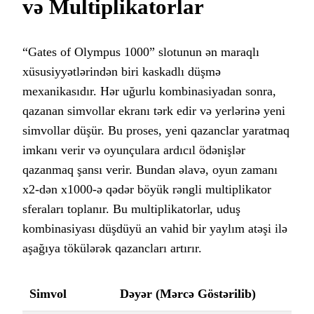
və Multiplikatorlar
“Gates of Olympus 1000” slotunun ən maraqlı
xüsusiyyətlərindən biri kaskadlı düşmə
mexanikasıdır. Hər uğurlu kombinasiyadan sonra,
qazanan simvollar ekranı tərk edir və yerlərinə yeni
simvollar düşür. Bu proses, yeni qazanclar yaratmaq
imkanı verir və oyunçulara ardıcıl ödənişlər
qazanmaq şansı verir. Bundan əlavə, oyun zamanı
x2-dən x1000-ə qədər böyük rəngli multiplikator
sferaları toplanır. Bu multiplikatorlar, uduş
kombinasiyası düşdüyü an vahid bir yaylım atəşi ilə
aşağıya tökülərək qazancları artırır.
Simvol
Dəyər (Mərcə Göstərilib)