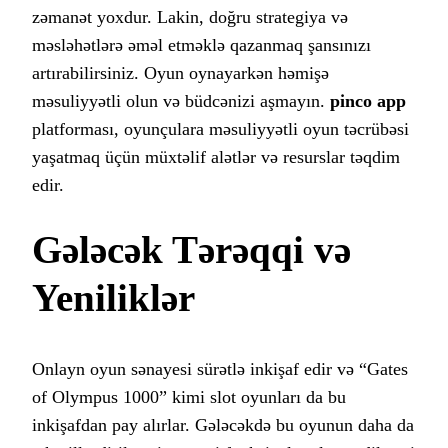
zəmanət yoxdur. Lakin, doğru strategiya və
məsləhətlərə əməl etməklə qazanmaq şansınızı
artırabilirsiniz. Oyun oynayarkən həmişə
məsuliyyətli olun və büdcənizi aşmayın.
pinco app
platforması, oyunçulara məsuliyyətli oyun təcrübəsi
yaşatmaq üçün müxtəlif alətlər və resurslar təqdim
edir.
Gələcək Tərəqqi və
Yeniliklər
Onlayn oyun sənayesi sürətlə inkişaf edir və “Gates
of Olympus 1000” kimi slot oyunları da bu
inkişafdan pay alırlar. Gələcəkdə bu oyunun daha da