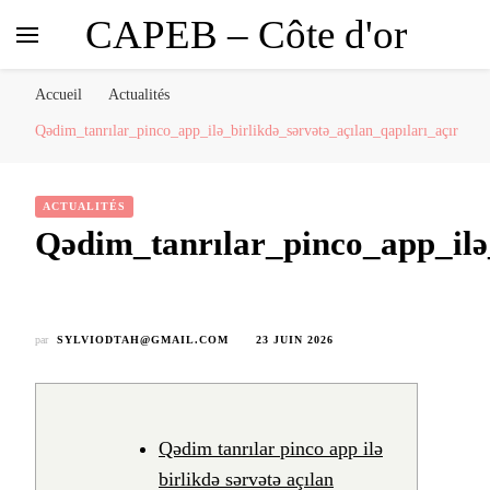
CAPEB – Côte d'or
Accueil
Actualités
Qədim_tanrılar_pinco_app_ilə_birlikdə_sərvətə_açılan_qapıları_açır
ACTUALITÉS
Qədim_tanrılar_pinco_app_ilə_
par
SYLVIODTAH@GMAIL.COM
23 JUIN 2026
Qədim tanrılar pinco app ilə
birlikdə sərvətə açılan