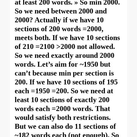
at least 200 words. » So min 2000.
So we need between 2000 and
2000? Actually if we have 10
sections of 200 words =2000,
meets both. If we have 10 sections
of 210 =2100 >2000 not allowed.
So we need exactly around 2000
words. Let’s aim for ~1950 but
can’t because min per section is
200. If we have 10 sections of 195
each =1950 =200. So we need at
least 10 sections of exactly 200
words each =2000 words. That
would satisfy both restrictions.
But we can also do 11 sections of
~182 words each (not enough). So