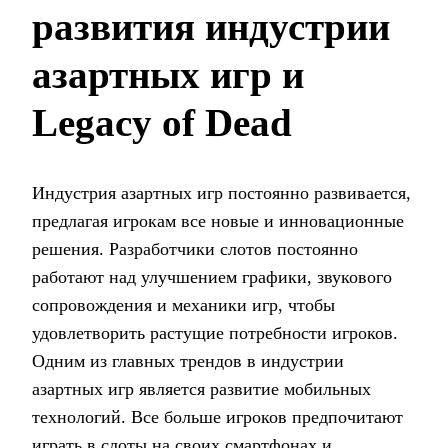
развития индустрии
азартных игр и
Legacy of Dead
Индустрия азартных игр постоянно развивается,
предлагая игрокам все новые и инновационные
решения. Разработчики слотов постоянно
работают над улучшением графики, звукового
сопровождения и механики игр, чтобы
удовлетворить растущие потребности игроков.
Одним из главных трендов в индустрии
азартных игр является развитие мобильных
технологий. Все больше игроков предпочитают
играть в слоты на своих смартфонах и