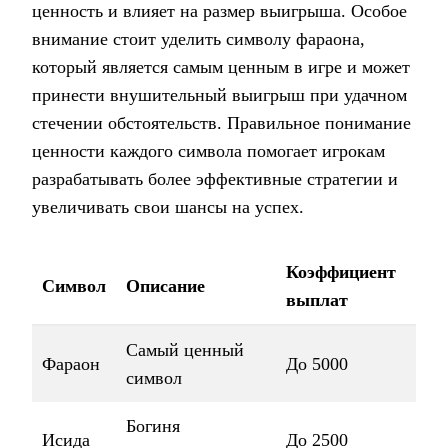
ценность и влияет на размер выигрыша. Особое
внимание стоит уделить символу фараона,
который является самым ценным в игре и может
принести внушительный выигрыш при удачном
стечении обстоятельств. Правильное понимание
ценности каждого символа помогает игрокам
разрабатывать более эффективные стратегии и
увеличивать свои шансы на успех.
Коэффициент
Символ
Описание
выплат
Самый ценный
Фараон
До 5000
символ
Богиня
Исида
До 2500