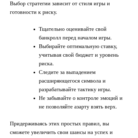
Выбор стратегии зависит от стиля игры и
готовности к риску.
Тщательно оценивайте свой
банкролл перед началом игры.
Выбирайте оптимальную ставку,
учитывая свой бюджет и уровень
риска.
Следите за выпадением
расширяющегося символа и
разрабатывайте тактику игры.
Не забывайте о контроле эмоций и
не позволяйте азарту взять верх.
Придерживаясь этих простых правил, вы
сможете увеличить свои шансы на успех и