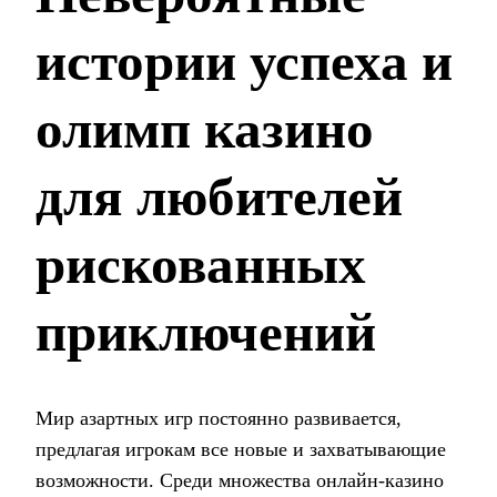
истории успеха и
олимп казино
для любителей
рискованных
приключений
Мир азартных игр постоянно развивается,
предлагая игрокам все новые и захватывающие
возможности. Среди множества онлайн-казино