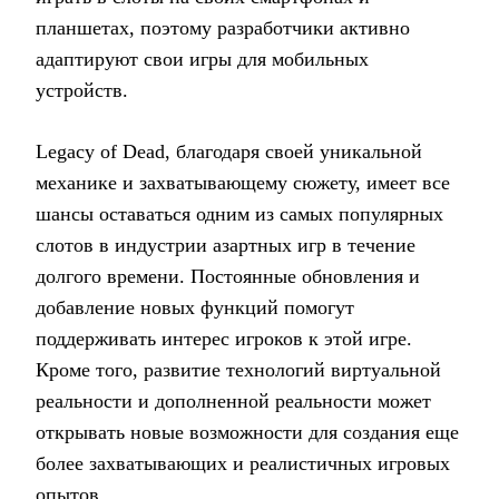
планшетах, поэтому разработчики активно
адаптируют свои игры для мобильных
устройств.
Legacy of Dead, благодаря своей уникальной
механике и захватывающему сюжету, имеет все
шансы оставаться одним из самых популярных
слотов в индустрии азартных игр в течение
долгого времени. Постоянные обновления и
добавление новых функций помогут
поддерживать интерес игроков к этой игре.
Кроме того, развитие технологий виртуальной
реальности и дополненной реальности может
открывать новые возможности для создания еще
более захватывающих и реалистичных игровых
опытов.