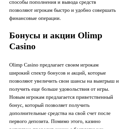
способы пополнения и вывода средств
позволяют игрокам быстро и удобно совершать
финансовые операции.
Бонусы и акции Olimp
Casino
Olimp Casino предлагает своим игрокам
широкий спектр бонусов и акций, которые
позволяют увеличить свои шансы на выигрыш и
получить еще больше удовольствия от игры.
Новым игрокам предлагается приветственный
бонус, который позволяет получить
дополнительные средства на свой счет после
первого депозита. Помимо этого, казино