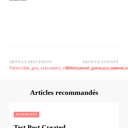
Navigation
ARTICLE PRÉCÉDENT
ARTICLE SUIVANT
Niezwykła_gra_zręczności_chicken_road_game_to_szansa_n
Искушение_риска_и_яркий_с
d’article
Articles recommandés
ACTUALITÉS
Test Post Created