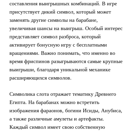
составления выигрышных комбинаций. В игре
присутствует дикий символ, который может
заменять другие символы на барабане,
увеличивая шансы на выигрыш. Особый интерес
представляет символ разброса, который
активирует бонусную игру с бесплатными
вращениями. Важно понимать, что именно во
время фриспинов разыгрываются самые крупные
выигрыши, благодаря уникальной механике
расширяющихся символов.
Символика слота отражает тематику Древнего
Египта. На барабанах можно встретить
изображения фараонов, богини Исиды, Анубиса,
а также различные амулеты и артефакты.
Каждый символ имеет свою собственную