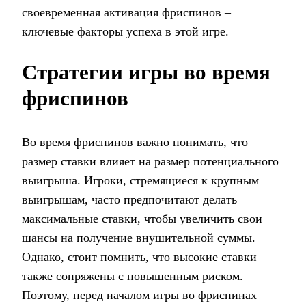
своевременная активация фриспинов –
ключевые факторы успеха в этой игре.
Стратегии игры во время
фриспинов
Во время фриспинов важно понимать, что
размер ставки влияет на размер потенциального
выигрыша. Игроки, стремящиеся к крупным
выигрышам, часто предпочитают делать
максимальные ставки, чтобы увеличить свои
шансы на получение внушительной суммы.
Однако, стоит помнить, что высокие ставки
также сопряжены с повышенным риском.
Поэтому, перед началом игры во фриспинах