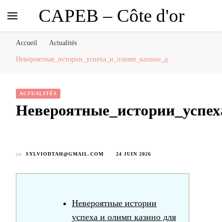
CAPEB – Côte d'or
Accueil
Actualités
Невероятные_истории_успеха_и_олимп_казино_д
ACTUALITÉS
Невероятные_истории_успех
par
SYLVIODTAH@GMAIL.COM
24 JUIN 2026
Невероятные истории
успеха и олимп казино для