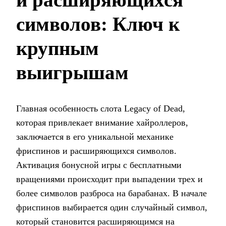
символов: Ключ к
крупным
выигрышам
Главная особенность слота Legacy of Dead,
которая привлекает внимание хайроллеров,
заключается в его уникальной механике
фриспинов и расширяющихся символов.
Активация бонусной игры с бесплатными
вращениями происходит при выпадении трех и
более символов разброса на барабанах. В начале
фриспинов выбирается один случайный символ,
который становится расширяющимся на