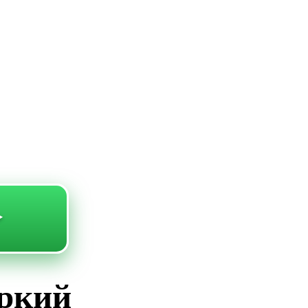
️
яркий