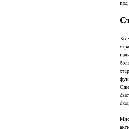
под
Ст
Хот
стр
нач
бол
ста
фун
Одн
быс
бюд
Мно
акт