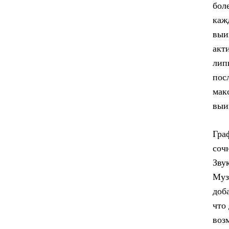
бол
каж
выи
акт
лип
пос
мак
выи
Гра
соч
Зву
Муз
доб
что
воз