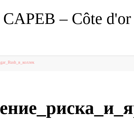
CAPEB – Côte d'or
gar_Rush_в_коллек
ение_риска_и_я