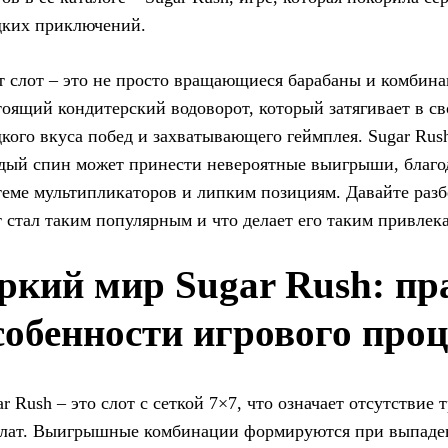
дких приключений.
т слот – это не просто вращающиеся барабаны и комбин
тоящий кондитерский водоворот, который затягивает в св
дкого вкуса побед и захватывающего геймплея. Sugar Rush
дый спин может принести невероятные выигрыши, благо
теме мультипликаторов и липким позициям. Давайте разб
т стал таким популярным и что делает его таким привлек
ркий мир Sugar Rush: пр
собенности игрового проц
ar Rush – это слот с сеткой 7×7, что означает отсутстви
лат. Выигрышные комбинации формируются при выпаден