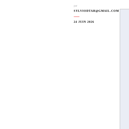
par
SYLVIODTAH@GMAIL.COM
24 JUIN 2026