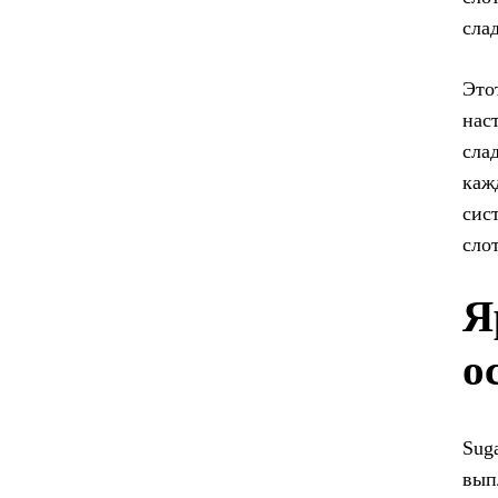
сла
Это
нас
сла
каж
сис
сло
Я
о
Sug
вып