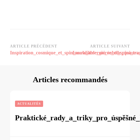
Navigation
ARTICLE PRÉCÉDENT
ARTICLE SUIVANT
Inspiration_cosmique_et_spin_aura_lénergie_subtile_qui_tr
Inoubliable_soirée_et_spinaura
d’article
Articles recommandés
ACTUALITÉS
Praktické_rady_a_triky_pro_úspěšné