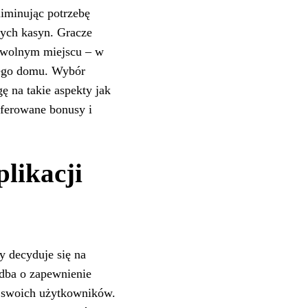
liminując potrzebę
nych kasyn. Gracze
dowolnym miejscu – w
nego domu. Wybór
ę na takie aspekty jak
 oferowane bonusy i
plikacji
y decyduje się na
 dba o zapewnienie
 swoich użytkowników.