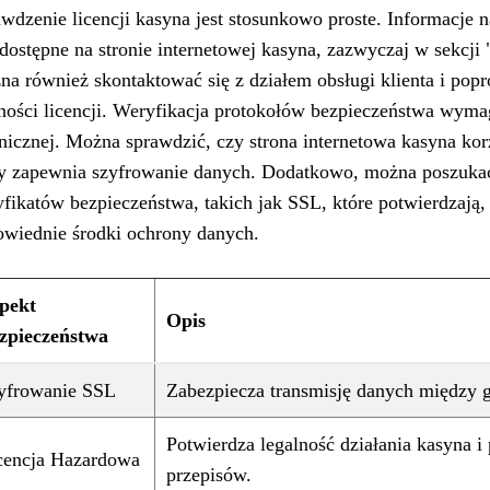
wdzenie licencji kasyna jest stosunkowo proste. Informacje n
dostępne na stronie internetowej kasyna, zazwyczaj w sekcji
a również skontaktować się z działem obsługi klienta i popr
ości licencji. Weryfikacja protokołów bezpieczeństwa wyma
nicznej. Można sprawdzić, czy strona internetowa kasyna ko
y zapewnia szyfrowanie danych. Dodatkowo, można poszukać
yfikatów bezpieczeństwa, takich jak SSL, które potwierdzają,
wiednie środki ochrony danych.
pekt
Opis
zpieczeństwa
yfrowanie SSL
Zabezpiecza transmisję danych między 
Potwierdza legalność działania kasyna i 
cencja Hazardowa
przepisów.