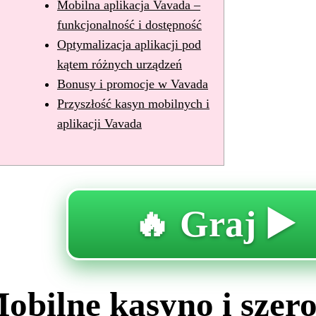
Mobilna aplikacja Vavada –
funkcjonalność i dostępność
Optymalizacja aplikacji pod
kątem różnych urządzeń
Bonusy i promocje w Vavada
Przyszłość kasyn mobilnych i
aplikacji Vavada
🔥 Graj ▶️
obilne kasyno i szero