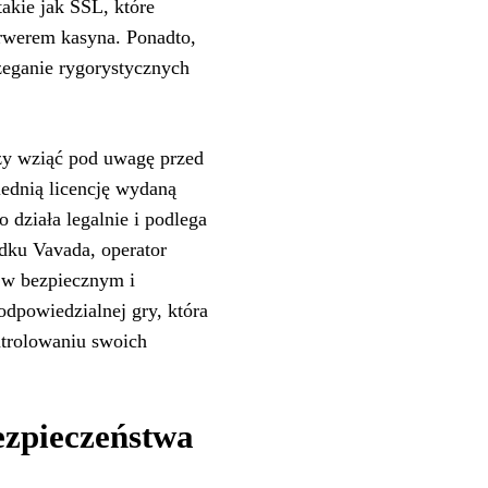
akie jak SSL, które
erwerem kasyna. Ponadto,
zeganie rygorystycznych
eży wziąć pod uwagę przed
ednią licencję wydaną
 działa legalnie i podlega
adku Vavada, operator
ą w bezpiecznym i
dpowiedzialnej gry, która
trolowaniu swoich
ezpieczeństwa