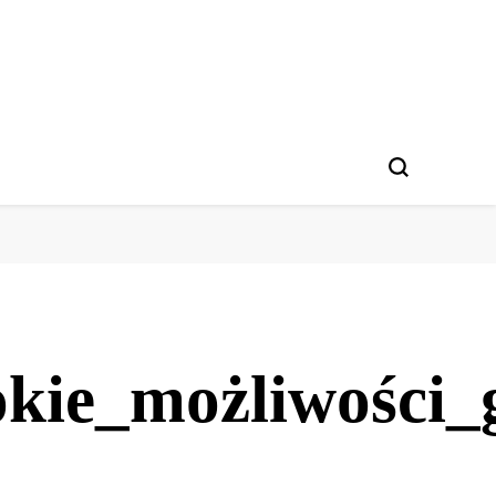
okie_możliwości