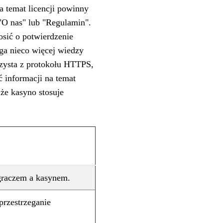
a temat licencji powinny
 "O nas" lub "Regulamin".
osić o potwierdzenie
ga nieco więcej wiedzy
rzysta z protokołu HTTPS,
 informacji na temat
 że kasyno stosuje
graczem a kasynem.
przestrzeganie