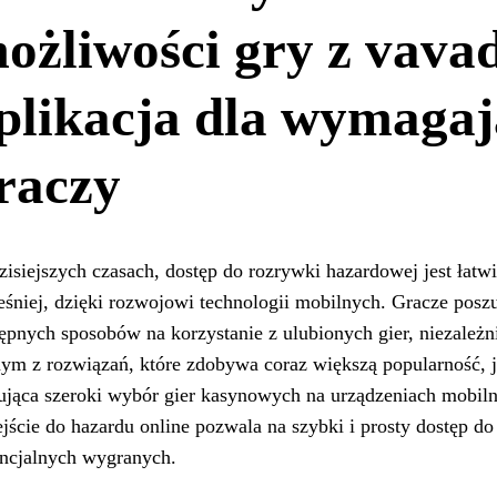
ożliwości gry z vava
plikacja dla wymaga
raczy
isiejszych czasach, dostęp do rozrywki hazardowej jest łatw
śniej, dzięki rozwojowi technologii mobilnych. Gracze pos
ępnych sposobów na korzystanie z ulubionych gier, niezależni
ym z rozwiązań, które zdobywa coraz większą popularność, 
ująca szeroki wybór gier kasynowych na urządzeniach mobil
jście do hazardu online pozwala na szybki i prosty dostęp do
ncjalnych wygranych.