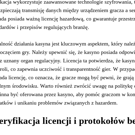
kacja wykorzystuje zaawansowane technologie szyfrowania, t
zpieczają transmisję danych między urządzeniem gracza a s
da posiada ważną licencję hazardową, co gwarantuje przestr
dardów i przepisów regulujących branżę.
lność działania kasyna jest kluczowym aspektem, który nal
oczęciem gry. Należy upewnić się, że kasyno posiada odpowi
z uznany organ regulacyjny. Licencja ta potwierdza, że kasyno
roli, co zapewnia uczciwość i transparentność gier. W przyp
ada licencję, co oznacza, że gracze mogą być pewni, że graj
lnym środowisku. Warto również zwrócić uwagę na politykę o
inna być oferowana przez kasyno, aby pomóc graczom w kon
atków i unikaniu problemów związanych z hazardem.
ryfikacja licencji i protokołów b