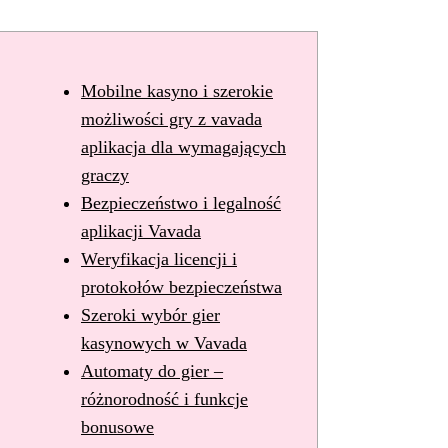
Mobilne kasyno i szerokie
możliwości gry z vavada
aplikacja dla wymagających
graczy
Bezpieczeństwo i legalność
aplikacji Vavada
Weryfikacja licencji i
protokołów bezpieczeństwa
Szeroki wybór gier
kasynowych w Vavada
Automaty do gier –
różnorodność i funkcje
bonusowe