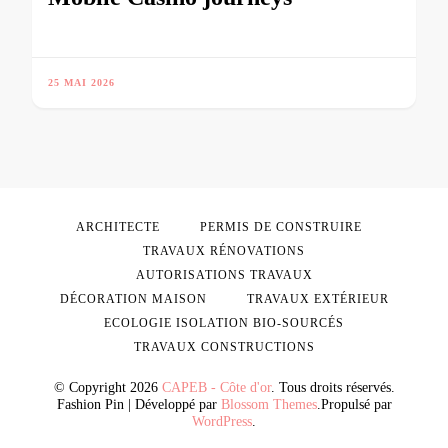
25 MAI 2026
ARCHITECTE
PERMIS DE CONSTRUIRE
TRAVAUX RÉNOVATIONS
AUTORISATIONS TRAVAUX
DÉCORATION MAISON
TRAVAUX EXTÉRIEUR
ECOLOGIE ISOLATION BIO-SOURCÉS
TRAVAUX CONSTRUCTIONS
© Copyright 2026
CAPEB - Côte d'or
. Tous droits réservés.
Fashion Pin | Développé par
Blossom Themes
.Propulsé par
WordPress
.