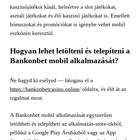
kaszinójátékot kínál, beleértve a slot játékokat,
asztali játékokat és élő kaszinó játékokat is. Emellett
bónuszokat és promóciókat is igénybe vehet mobil
eszközén keresztül.
Hogyan lehet letölteni és telepíteni a
Bankonbet mobil alkalmazását?
Ne hagyd ki esélyed — látogass el a
https://bankonbetcasino.online/
oldalra, és éld át az
izgalmat most.
A Bankonbet mobil alkalmazását egyszerűen
letöltheti és telepítheti az alkalmazás-store-okból,
például a Google Play Áruházból vagy az App