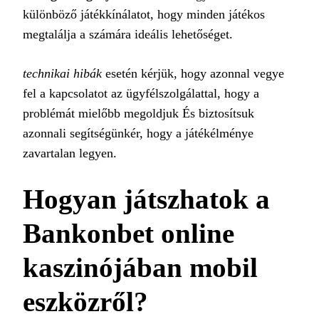
különböző játékkínálatot, hogy minden játékos
megtalálja a számára ideális lehetőséget.
technikai hibák
esetén kérjük, hogy azonnal vegye
fel a kapcsolatot az ügyfélszolgálattal, hogy a
problémát mielőbb megoldjuk És biztosítsuk
azonnali segítségünkér, hogy a játékélménye
zavartalan legyen.
Hogyan játszhatok a
Bankonbet online
kaszinójában mobil
eszközről?