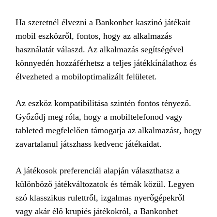
Ha szeretnél élvezni a Bankonbet kaszinó játékait
mobil eszközről, fontos, hogy az alkalmazás
használatát válaszd. Az alkalmazás segítségével
könnyedén hozzáférhetsz a teljes játékkínálathoz és
élvezheted a mobiloptimalizált felületet.
Az eszköz kompatibilitása szintén fontos tényező.
Győződj meg róla, hogy a mobiltelefonod vagy
tableted megfelelően támogatja az alkalmazást, hogy
zavartalanul játszhass kedvenc játékaidat.
A játékosok preferenciái alapján választhatsz a
különböző játékváltozatok és témák közül. Legyen
szó klasszikus rulettről, izgalmas nyerőgépekről
vagy akár élő krupiés játékokról, a Bankonbet