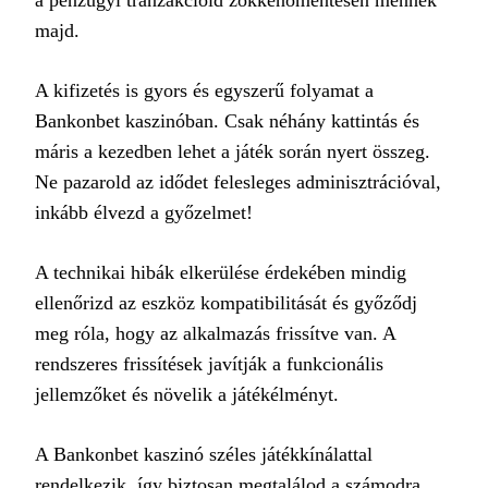
a pénzügyi tranzakcióid zökkenőmentesen mennek
majd.
A kifizetés is gyors és egyszerű folyamat a
Bankonbet kaszinóban. Csak néhány kattintás és
máris a kezedben lehet a játék során nyert összeg.
Ne pazarold az idődet felesleges adminisztrációval,
inkább élvezd a győzelmet!
A technikai hibák elkerülése érdekében mindig
ellenőrizd az eszköz kompatibilitását és győződj
meg róla, hogy az alkalmazás frissítve van. A
rendszeres frissítések javítják a funkcionális
jellemzőket és növelik a játékélményt.
A Bankonbet kaszinó széles játékkínálattal
rendelkezik, így biztosan megtalálod a számodra