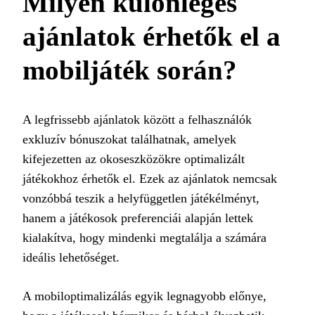
Milyen különleges
ajánlatok érhetők el a
mobiljáték során?
A legfrissebb ajánlatok között a felhasználók
exkluzív bónuszokat találhatnak, amelyek
kifejezetten az okoseszközökre optimalizált
játékokhoz érhetők el. Ezek az ajánlatok nemcsak
vonzóbbá teszik a helyfüggetlen játékélményt,
hanem a játékosok preferenciái alapján lettek
kialakítva, hogy mindenki megtalálja a számára
ideális lehetőséget.
A mobiloptimalizálás egyik legnagyobb előnye,