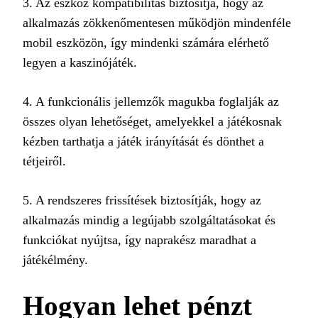
3. Az eszköz kompatibilitás biztosítja, hogy az
alkalmazás zökkenőmentesen működjön mindenféle
mobil eszközön, így mindenki számára elérhető
legyen a kaszinójáték.
4. A funkcionális jellemzők magukba foglalják az
összes olyan lehetőséget, amelyekkel a játékosnak
kézben tarthatja a játék irányítását és dönthet a
tétjeiről.
5. A rendszeres frissítések biztosítják, hogy az
alkalmazás mindig a legújabb szolgáltatásokat és
funkciókat nyújtsa, így naprakész maradhat a
játékélmény.
Hogyan lehet pénzt