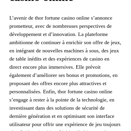
L’avenir de thor fortune casino online s’annonce
prometteur, avec de nombreuses perspectives de
développement et d’innovation. La plateforme
ambitionne de continuer à enrichir son offre de jeux,
en intégrant de nouvelles machines à sous, des jeux
de table inédits et des expériences de casino en
direct encore plus immersives. Elle prévoit
également d’améliorer ses bonus et promotions, en
proposant des offres encore plus attractives et
personnalisées. Enfin, thor fortune casino online
s’engage à rester à la pointe de la technologie, en
investissant dans des solutions de sécurité de
dernière génération et en optimisant son interface
utilisateur pour offrir une expérience de jeu toujours