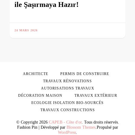
ile Şaşırmaya Hazır!
24 MARS 2026
ARCHITECTE
PERMIS DE CONSTRUIRE
TRAVAUX RÉNOVATIONS
AUTORISATIONS TRAVAUX
DÉCORATION MAISON
TRAVAUX EXTÉRIEUR
ECOLOGIE ISOLATION BIO-SOURCÉS
TRAVAUX CONSTRUCTIONS
© Copyright 2026
CAPEB - Côte d'or
. Tous droits réservés.
Fashion Pin | Développé par
Blossom Themes
.Propulsé par
WordPress
.