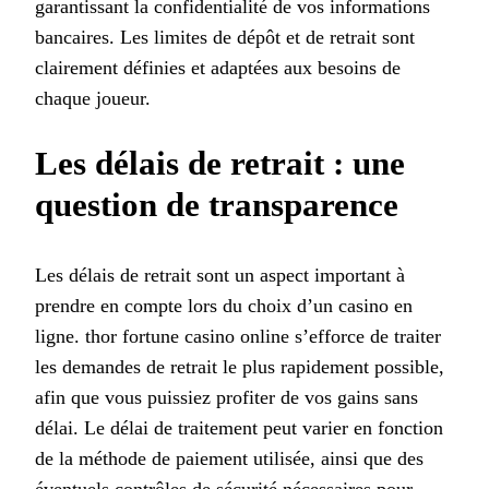
garantissant la confidentialité de vos informations
bancaires. Les limites de dépôt et de retrait sont
clairement définies et adaptées aux besoins de
chaque joueur.
Les délais de retrait : une
question de transparence
Les délais de retrait sont un aspect important à
prendre en compte lors du choix d’un casino en
ligne. thor fortune casino online s’efforce de traiter
les demandes de retrait le plus rapidement possible,
afin que vous puissiez profiter de vos gains sans
délai. Le délai de traitement peut varier en fonction
de la méthode de paiement utilisée, ainsi que des
éventuels contrôles de sécurité nécessaires pour