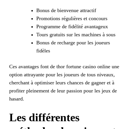
Bonus de bienvenue attractif
Promotions régulières et concours
Programme de fidélité avantageux
Tours gratuits sur les machines à sous
Bonus de recharge pour les joueurs
fidèles
Ces avantages font de thor fortune casino online une
option attrayante pour les joueurs de tous niveaux,
cherchant à optimiser leurs chances de gagner et à
profiter pleinement de leur passion pour les jeux de
hasard.
Les différentes