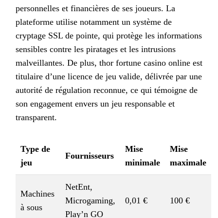
personnelles et financières de ses joueurs. La
plateforme utilise notamment un système de
cryptage SSL de pointe, qui protège les informations
sensibles contre les piratages et les intrusions
malveillantes. De plus, thor fortune casino online est
titulaire d’une licence de jeu valide, délivrée par une
autorité de régulation reconnue, ce qui témoigne de
son engagement envers un jeu responsable et
transparent.
Type de
Mise
Mise
Fournisseurs
jeu
minimale
maximale
NetEnt,
Machines
Microgaming,
0,01 €
100 €
à sous
Play’n GO