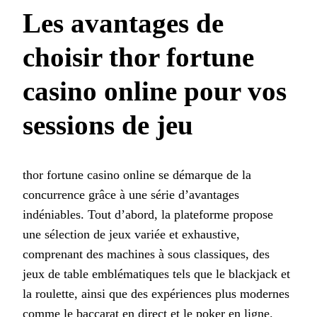
Les avantages de
choisir thor fortune
casino online pour vos
sessions de jeu
thor fortune casino online se démarque de la
concurrence grâce à une série d’avantages
indéniables. Tout d’abord, la plateforme propose
une sélection de jeux variée et exhaustive,
comprenant des machines à sous classiques, des
jeux de table emblématiques tels que le blackjack et
la roulette, ainsi que des expériences plus modernes
comme le baccarat en direct et le poker en ligne.