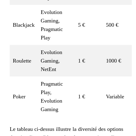
Evolution
Gaming,
Blackjack
5 €
500 €
Pragmatic
Play
Evolution
Roulette
Gaming,
1 €
1000 €
NetEnt
Pragmatic
Play,
Poker
1 €
Variable
Evolution
Gaming
Le tableau ci-dessus illustre la diversité des options