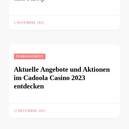
3 NOVEMBRE 2025
TERRASSEMENT
Aktuelle Angebote und Aktionen
im Cadoola Casino 2023
entdecken
17 DÉCEMBRE 2025