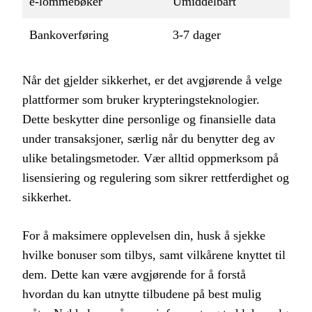
e-lommebøker
Umiddelbart
Bankoverføring
3-7 dager
Når det gjelder sikkerhet, er det avgjørende å velge
plattformer som bruker krypteringsteknologier.
Dette beskytter dine personlige og finansielle data
under transaksjoner, særlig når du benytter deg av
ulike betalingsmetoder. Vær alltid oppmerksom på
lisensiering og regulering som sikrer rettferdighet og
sikkerhet.
For å maksimere opplevelsen din, husk å sjekke
hvilke bonuser som tilbys, samt vilkårene knyttet til
dem. Dette kan være avgjørende for å forstå
hvordan du kan utnytte tilbudene på best mulig