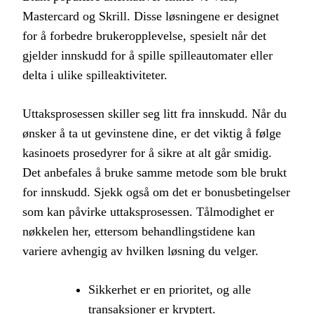
Mastercard og Skrill. Disse løsningene er designet
for å forbedre brukeropplevelse, spesielt når det
gjelder innskudd for å spille spilleautomater eller
delta i ulike spilleaktiviteter.
Uttaksprosessen skiller seg litt fra innskudd. Når du
ønsker å ta ut gevinstene dine, er det viktig å følge
kasinoets prosedyrer for å sikre at alt går smidig.
Det anbefales å bruke samme metode som ble brukt
for innskudd. Sjekk også om det er bonusbetingelser
som kan påvirke uttaksprosessen. Tålmodighet er
nøkkelen her, ettersom behandlingstidene kan
variere avhengig av hvilken løsning du velger.
Sikkerhet er en prioritet, og alle
transaksjoner er kryptert.