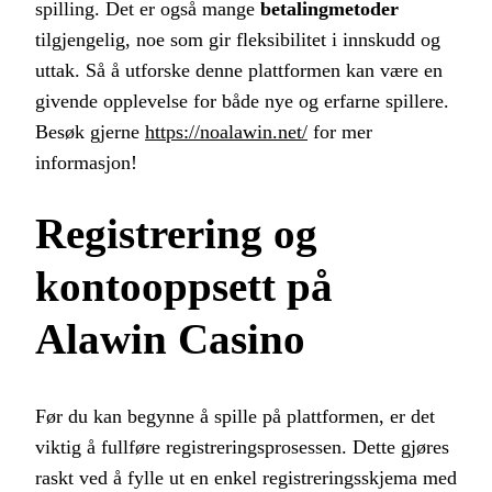
spilling. Det er også mange
betalingmetoder
tilgjengelig, noe som gir fleksibilitet i innskudd og
uttak. Så å utforske denne plattformen kan være en
givende opplevelse for både nye og erfarne spillere.
Besøk gjerne
https://noalawin.net/
for mer
informasjon!
Registrering og
kontooppsett på
Alawin Casino
Før du kan begynne å spille på plattformen, er det
viktig å fullføre registreringsprosessen. Dette gjøres
raskt ved å fylle ut en enkel registreringsskjema med