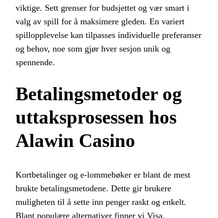
viktige. Sett grenser for budsjettet og vær smart i
valg av spill for å maksimere gleden. En variert
spillopplevelse kan tilpasses individuelle preferanser
og behov, noe som gjør hver sesjon unik og
spennende.
Betalingsmetoder og
uttaksprosessen hos
Alawin Casino
Kortbetalinger og e-lommebøker er blant de mest
brukte betalingsmetodene. Dette gir brukere
muligheten til å sette inn penger raskt og enkelt.
Blant populære alternativer finner vi Visa,