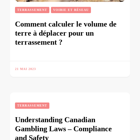
TERRASSEMENT
VOIRIE ET RÉSEAU
Comment calculer le volume de
terre à déplacer pour un
terrassement ?
21 MAI 2023
TERRASSEMENT
Understanding Canadian
Gambling Laws – Compliance
and Safety