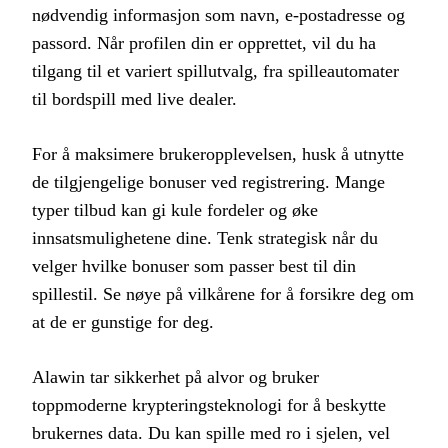
nødvendig informasjon som navn, e-postadresse og
passord. Når profilen din er opprettet, vil du ha
tilgang til et variert spillutvalg, fra spilleautomater
til bordspill med live dealer.
For å maksimere brukeropplevelsen, husk å utnytte
de tilgjengelige bonuser ved registrering. Mange
typer tilbud kan gi kule fordeler og øke
innsatsmulighetene dine. Tenk strategisk når du
velger hvilke bonuser som passer best til din
spillestil. Se nøye på vilkårene for å forsikre deg om
at de er gunstige for deg.
Alawin tar sikkerhet på alvor og bruker
toppmoderne krypteringsteknologi for å beskytte
brukernes data. Du kan spille med ro i sjelen, vel