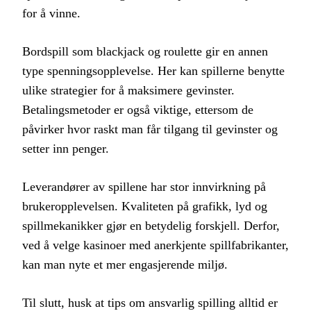
for å vinne.
Bordspill som blackjack og roulette gir en annen
type spenningsopplevelse. Her kan spillerne benytte
ulike strategier for å maksimere gevinster.
Betalingsmetoder er også viktige, ettersom de
påvirker hvor raskt man får tilgang til gevinster og
setter inn penger.
Leverandører av spillene har stor innvirkning på
brukeropplevelsen. Kvaliteten på grafikk, lyd og
spillmekanikker gjør en betydelig forskjell. Derfor,
ved å velge kasinoer med anerkjente spillfabrikanter,
kan man nyte et mer engasjerende miljø.
Til slutt, husk at tips om ansvarlig spilling alltid er