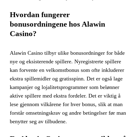
Hvordan fungerer
bonusordningene hos Alawin
Casino?
Alawin Casino tilbyr ulike bonusordninger for både
nye og eksisterende spillere. Nyregistrerte spillere
kan forvente en velkomstbonus som ofte inkluderer
ekstra spillemidler og gratisspinn. Det er også lage
kampanjer og lojalitetsprogrammer som belønner
aktive spillere med ekstra fordeler. Det er viktig å
lese gjennom vilkårene for hver bonus, slik at man
forstår omsetningskrav og andre betingelser før man
benytter seg av tilbudene.