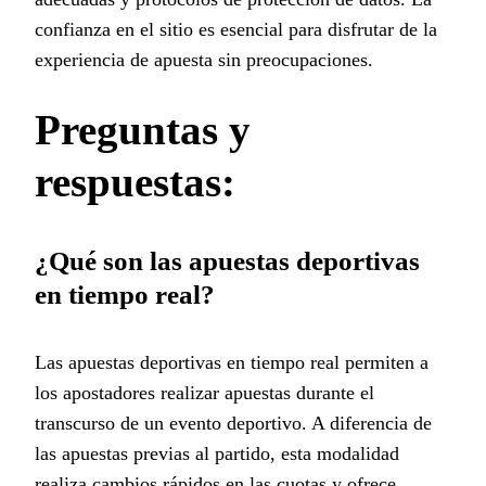
confianza en el sitio es esencial para disfrutar de la
experiencia de apuesta sin preocupaciones.
Preguntas y
respuestas:
¿Qué son las apuestas deportivas
en tiempo real?
Las apuestas deportivas en tiempo real permiten a
los apostadores realizar apuestas durante el
transcurso de un evento deportivo. A diferencia de
las apuestas previas al partido, esta modalidad
realiza cambios rápidos en las cuotas y ofrece