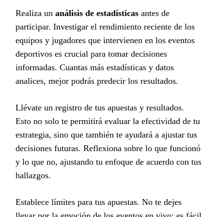
Realiza un
análisis de estadísticas
antes de
participar. Investigar el rendimiento reciente de los
equipos y jugadores que intervienen en los eventos
deportivos es crucial para tomar decisiones
informadas. Cuantas más estadísticas y datos
analices, mejor podrás predecir los resultados.
Llévate un registro de tus apuestas y resultados.
Esto no solo te permitirá evaluar la efectividad de tu
estrategia, sino que también te ayudará a ajustar tus
decisiones futuras. Reflexiona sobre lo que funcionó
y lo que no, ajustando tu enfoque de acuerdo con tus
hallazgos.
Establece límites para tus apuestas. No te dejes
llevar por la emoción de los eventos en vivo; es fácil