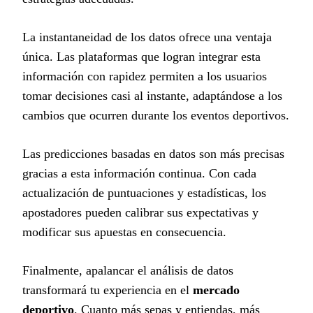
La instantaneidad de los datos ofrece una ventaja
única. Las plataformas que logran integrar esta
información con rapidez permiten a los usuarios
tomar decisiones casi al instante, adaptándose a los
cambios que ocurren durante los eventos deportivos.
Las predicciones basadas en datos son más precisas
gracias a esta información continua. Con cada
actualización de puntuaciones y estadísticas, los
apostadores pueden calibrar sus expectativas y
modificar sus apuestas en consecuencia.
Finalmente, apalancar el análisis de datos
transformará tu experiencia en el
mercado
deportivo
. Cuanto más sepas y entiendas, más