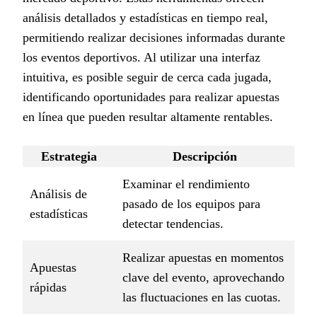
análisis detallados y estadísticas en tiempo real,
permitiendo realizar decisiones informadas durante
los eventos deportivos. Al utilizar una interfaz
intuitiva, es posible seguir de cerca cada jugada,
identificando oportunidades para realizar apuestas
en línea que pueden resultar altamente rentables.
Estrategia
Descripción
Examinar el rendimiento
Análisis de
pasado de los equipos para
estadísticas
detectar tendencias.
Realizar apuestas en momentos
Apuestas
clave del evento, aprovechando
rápidas
las fluctuaciones en las cuotas.