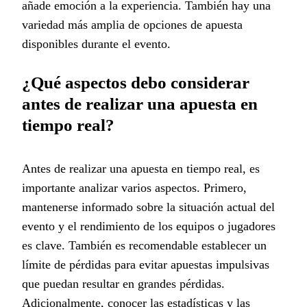
añade emoción a la experiencia. También hay una
variedad más amplia de opciones de apuesta
disponibles durante el evento.
¿Qué aspectos debo considerar
antes de realizar una apuesta en
tiempo real?
Antes de realizar una apuesta en tiempo real, es
importante analizar varios aspectos. Primero,
mantenerse informado sobre la situación actual del
evento y el rendimiento de los equipos o jugadores
es clave. También es recomendable establecer un
límite de pérdidas para evitar apuestas impulsivas
que puedan resultar en grandes pérdidas.
Adicionalmente, conocer las estadísticas y las