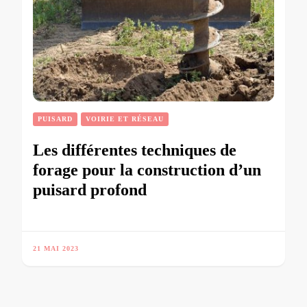
PUISARD
VOIRIE ET RÉSEAU
Les différentes techniques de
forage pour la construction d’un
puisard profond
21 MAI 2023