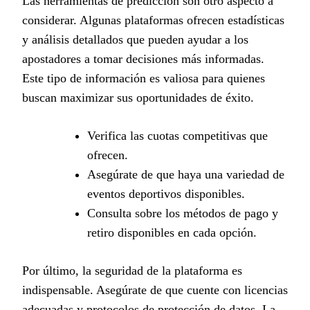
Las herramientas de predicción son otro aspecto a
considerar. Algunas plataformas ofrecen estadísticas
y análisis detallados que pueden ayudar a los
apostadores a tomar decisiones más informadas.
Este tipo de información es valiosa para quienes
buscan maximizar sus oportunidades de éxito.
Verifica las cuotas competitivas que
ofrecen.
Asegúrate de que haya una variedad de
eventos deportivos disponibles.
Consulta sobre los métodos de pago y
retiro disponibles en cada opción.
Por último, la seguridad de la plataforma es
indispensable. Asegúrate de que cuente con licencias
adecuadas y protocolos de protección de datos. La