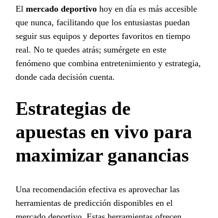
El
mercado deportivo
hoy en día es más accesible
que nunca, facilitando que los entusiastas puedan
seguir sus equipos y deportes favoritos en tiempo
real. No te quedes atrás; sumérgete en este
fenómeno que combina entretenimiento y estrategia,
donde cada decisión cuenta.
Estrategias de
apuestas en vivo para
maximizar ganancias
Una recomendación efectiva es aprovechar las
herramientas de predicción disponibles en el
mercado deportivo. Estas herramientas ofrecen