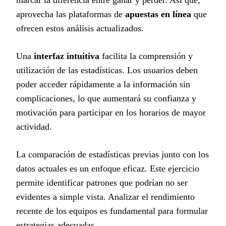
aprovecha las plataformas de
apuestas en línea
que
ofrecen estos análisis actualizados.
Una
interfaz intuitiva
facilita la comprensión y
utilización de las estadísticas. Los usuarios deben
poder acceder rápidamente a la información sin
complicaciones, lo que aumentará su confianza y
motivación para participar en los horarios de mayor
actividad.
La comparación de estadísticas previas junto con los
datos actuales es un enfoque eficaz. Este ejercicio
permite identificar patrones que podrían no ser
evidentes a simple vista. Analizar el rendimiento
recente de los equipos es fundamental para formular
estrategias adecuadas.