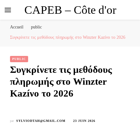
CAPEB – Côte d'or
Accueil
public
Συγκρίνετε τις μεθόδους πληρωμής στο Winzter Kazíνο το 2026
PUBLIC
Συγκρίνετε τις μεθόδους
πληρωμής στο Winzter
Kazíνο το 2026
par
SYLVIODTAH@GMAIL.COM
23 JUIN 2026