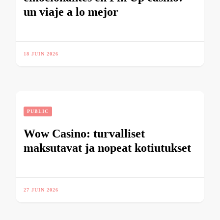
un viaje a lo mejor
18 JUIN 2026
PUBLIC
Wow Casino: turvalliset
maksutavat ja nopeat kotiutukset
27 JUIN 2026