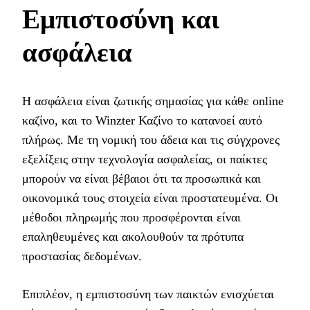
Εμπιστοσύνη και
ασφάλεια
Η ασφάλεια είναι ζωτικής σημασίας για κάθε online
καζίνο, και το Winzter Καζίνο το κατανοεί αυτό
πλήρως. Με τη νομική του άδεια και τις σύγχρονες
εξελίξεις στην τεχνολογία ασφαλείας, οι παίκτες
μπορούν να είναι βέβαιοι ότι τα προσωπικά και
οικονομικά τους στοιχεία είναι προστατευμένα. Οι
μέθοδοι πληρωμής που προσφέρονται είναι
επαληθευμένες και ακολουθούν τα πρότυπα
προστασίας δεδομένων.
Επιπλέον, η εμπιστοσύνη των παικτών ενισχύεται