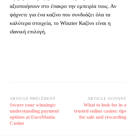
αξιοποιήσουν στο έπακρο την εμπειρία τους. Αν
ψάχνετε για ένα καζίνο που συνδυάζει όλα τα
καλύτερα στοιχεία, το Winzter Καζίνο είναι η
ιδανική επιλογή.
Navigation
ARTICLE PRÉCÉDENT
ARTICLE SUIVANT
Secure your winnings:
What to look for in a
d’article
understanding payment
trusted online casino: tips
options at EuroMania
for safe and rewarding
Casino