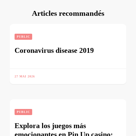
Articles recommandés
PUBLIC
Coronavirus disease 2019
27 MAI 2026
PUBLIC
Explora los juegos más
emocionantes en Pin Up casino: