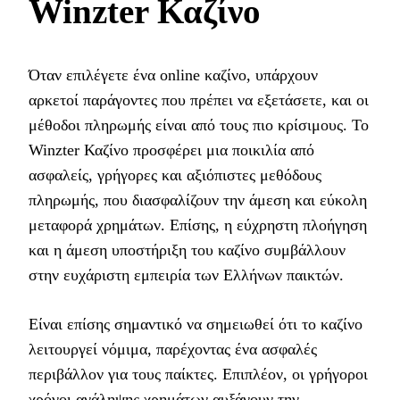
Winzter Καζίνο
Όταν επιλέγετε ένα online καζίνο, υπάρχουν
αρκετοί παράγοντες που πρέπει να εξετάσετε, και οι
μέθοδοι πληρωμής είναι από τους πιο κρίσιμους. Το
Winzter Καζίνο προσφέρει μια ποικιλία από
ασφαλείς, γρήγορες και αξιόπιστες μεθόδους
πληρωμής, που διασφαλίζουν την άμεση και εύκολη
μεταφορά χρημάτων. Επίσης, η εύχρηστη πλοήγηση
και η άμεση υποστήριξη του καζίνο συμβάλλουν
στην ευχάριστη εμπειρία των Ελλήνων παικτών.
Είναι επίσης σημαντικό να σημειωθεί ότι το καζίνο
λειτουργεί νόμιμα, παρέχοντας ένα ασφαλές
περιβάλλον για τους παίκτες. Επιπλέον, οι γρήγοροι
χρόνοι ανάληψης χρημάτων αυξάνουν την