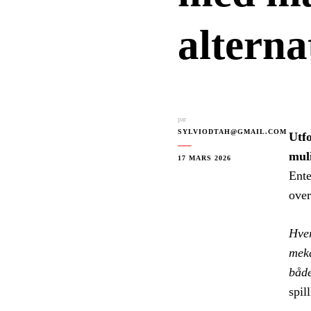
alterna
par
SYLVIODTAH@GMAIL.COM
Utfo
muli
17 MARS 2026
Ente
over
Hver
meka
både
spil