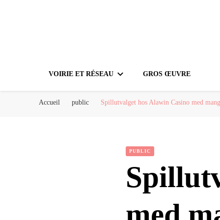
VOIRIE ET RÉSEAU
GROS ŒUVRE
Accueil
public
Spillutvalget hos Alawin Casino med mang
PUBLIC
Spillut
med ma