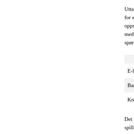
Utta
for 
oppm
medf
spør
E-
Ba
Kre
Det 
spil