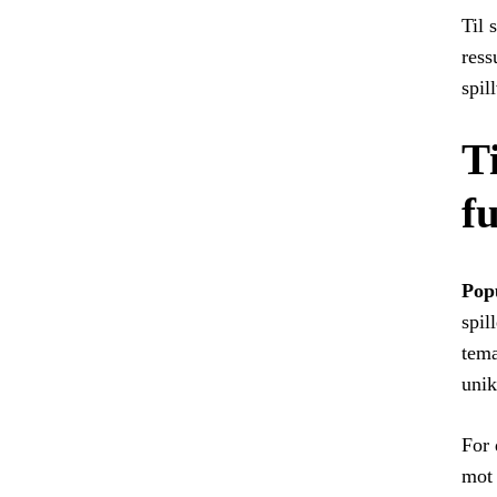
Til 
ress
spil
T
f
Popu
spil
tema
unik
For 
mot 