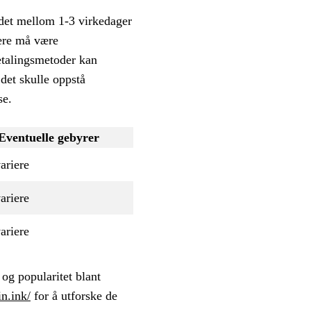
 det mellom 1-3 virkedager
lere må være
etalingsmetoder kan
det skulle oppstå
se.
Eventuelle gebyrer
ariere
ariere
ariere
 og popularitet blant
in.ink/
for å utforske de