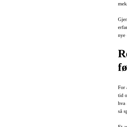
meka
Gjen
erfa
nye 
R
f
For 
tid 
hva 
så s
Et a