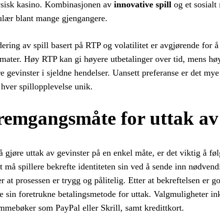
ysisk kasino. Kombinasjonen av
innovative spill
og et sosialt
lær blant mange gjengangere.
ering av spill basert på RTP og volatilitet er avgjørende for å
mater. Høy RTP kan gi høyere utbetalinger over tid, mens høy v
re gevinster i sjeldne hendelser. Uansett preferanse er det m
 hver spillopplevelse unik.
remgangsmåte for uttak av 
å gjøre uttak av gevinster på en enkel måte, er det viktig å føl
t må spillere bekrefte identiteten sin ved å sende inn nødven
er at prosessen er trygg og pålitelig. Etter at bekreftelsen er g
e sin foretrukne betalingsmetode for uttak. Valgmuligheter in
mmebøker som PayPal eller Skrill, samt kredittkort.