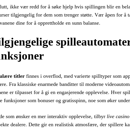
slutt, ikke vær redd for å søke hjelp hvis spillingen blir en b
urser tilgjengelig for dem som trenger støtte. Vær åpen for å t
lvanene dine for å opprettholde en sunn balanse.
ilgjengelige spilleautomate
unksjoner
lære titler
finnes i overflod, med varierte spilltyper som appe
lere. Fra klassiske enarmede banditter til moderne videoauto
ene er tilpasset for å gi en engasjerende opplevelse. Hver 
e funksjoner som bonuser og gratisspinn, noe som øker unde
de som ønsker en mer interaktiv opplevelse, tilbyr
live casino
ekte dealere. Dette gir en realistisk atmosfære, der spillere k