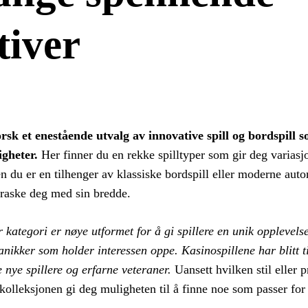
tiver
rsk et enestående utvalg av innovative spill og bordspill
gheter.
Her finner du en rekke spilltyper som gir deg varias
n du er en tilhenger av klassiske bordspill eller moderne autom
raske deg med sin bredde.
 kategori er nøye utformet for å gi spillere en unik opplevels
nikker som holder interessen oppe. Kasinospillene har blitt 
 nye spillere og erfarne veteraner.
Uansett hvilken stil eller p
lkolleksjonen gi deg muligheten til å finne noe som passer for