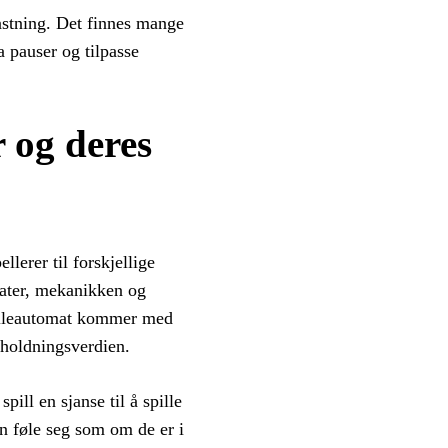
elastning. Det finnes mange
a pauser og tilpasse
r og deres
llerer til forskjellige
mater, mekanikken og
spilleautomat kommer med
rholdningsverdien.
spill en sjanse til å spille
an føle seg som om de er i