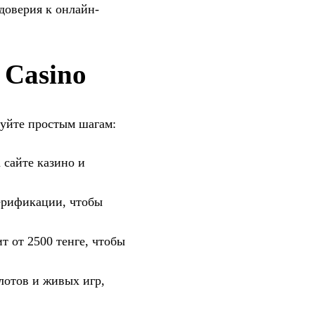
доверия к онлайн-
 Casino
дуйте простым шагам:
 сайте казино и
ерификации, чтобы
 от 2500 тенге, чтобы
лотов и живых игр,