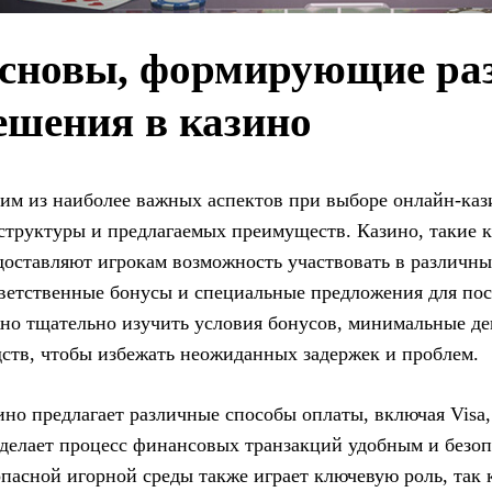
сновы, формирующие ра
ешения в казино
им из наиболее важных аспектов при выборе онлайн-каз
 структуры и предлагаемых преимуществ. Казино, такие к
доставляют игрокам возможность участвовать в различны
ветственные бонусы и специальные предложения для пос
но тщательно изучить условия бонусов, минимальные де
дств, чтобы избежать неожиданных задержек и проблем.
ино предлагает различные способы оплаты, включая Visa, 
 делает процесс финансовых транзакций удобным и безо
опасной игорной среды также играет ключевую роль, так 