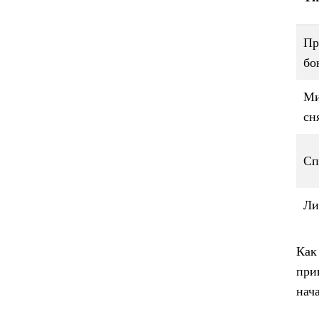
Пр
бо
Ми
сн
Сп
Ли
Как
при
нач