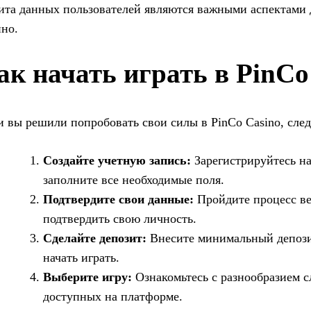
ита данных пользователей являются важными аспектами 
ино.
ак начать играть в PinCo
и вы решили попробовать свои силы в PinCo Casino, сле
Создайте учетную запись:
Зарегистрируйтесь на
заполните все необходимые поля.
Подтвердите свои данные:
Пройдите процесс в
подтвердить свою личность.
Сделайте депозит:
Внесите минимальный депозит
начать играть.
Выберите игру:
Ознакомьтесь с разнообразием с
доступных на платформе.