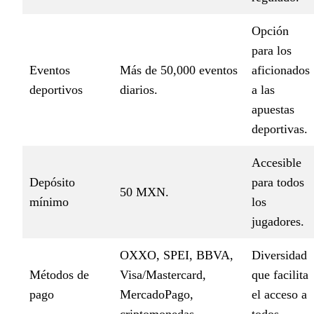
Opción
para los
Eventos
Más de 50,000 eventos
aficionados
deportivos
diarios.
a las
apuestas
deportivas.
Accesible
Depósito
para todos
50 MXN.
mínimo
los
jugadores.
OXXO, SPEI, BBVA,
Diversidad
Métodos de
Visa/Mastercard,
que facilita
pago
MercadoPago,
el acceso a