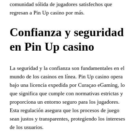
comunidad sólida de jugadores satisfechos que
regresan a Pin Up casino por más.
Confianza y seguridad
en Pin Up casino
La seguridad y la confianza son fundamentales en el
mundo de los casinos en línea. Pin Up casino opera
bajo una licencia expedida por Curaçao eGaming, lo
que significa que cumple con normativas estrictas y
proporciona un entorno seguro para los jugadores.
Esta regulación asegura que los procesos de juego
sean justos y transparentes, protegiendo los intereses
de los usuarios.