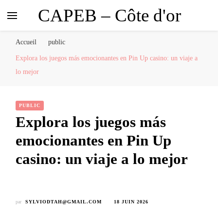
CAPEB – Côte d'or
Accueil
public
Explora los juegos más emocionantes en Pin Up casino: un viaje a
lo mejor
PUBLIC
Explora los juegos más
emocionantes en Pin Up
casino: un viaje a lo mejor
par
SYLVIODTAH@GMAIL.COM
18 JUIN 2026