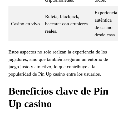
criptomonedas.
todos.
Experiencia
Ruleta, blackjack,
auténtica
Casino en vivo
baccarat con crupieres
de casino
reales.
desde casa.
Estos aspectos no solo realzan la experiencia de los
jugadores, sino que también aseguran un entorno de
juego justo y atractivo, lo que contribuye a la
popularidad de Pin Up casino entre los usuarios.
Beneficios clave de Pin
Up casino