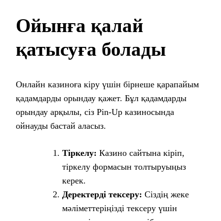
Ойынға қалай
қатысуға болады
Онлайн казиноға кіру үшін бірнеше қарапайым
қадамдарды орындау қажет. Бұл қадамдарды
орындау арқылы, сіз Pin-Up казиносында
ойнауды бастай аласыз.
Тіркелу:
Казино сайтына кіріп,
тіркелу формасын толтыруыңыз
керек.
Деректерді тексеру:
Сіздің жеке
мәліметтеріңізді тексеру үшін