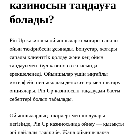
казиносын таңдауға
болады?
Pin Up казиносы ойыншыларға жоғары сапалы
ойын тәжірибесін ұсынады. Бонустар, жоғары
сапалы клиенттік қолдау және кең ойын
таңдауымен, бұл казино өз саласында
ерекшеленеді. Ойыншылар үшін ыңғайлы
интерфейс пен жылдам депозиттер мен шығару
опциялары, Pin Up казиносын таңдаудың басты
себептері болып табылады.
Ойыншылардың пікірлері мен шолулары
негізінде, Pin Up казиносында ойнау — қызықты
әрі пайдалы тәжірибе. Жаңа ойыншыларға