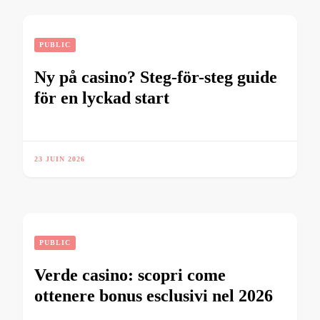
PUBLIC
Ny på casino? Steg-för-steg guide
för en lyckad start
23 JUIN 2026
PUBLIC
Verde casino: scopri come
ottenere bonus esclusivi nel 2026