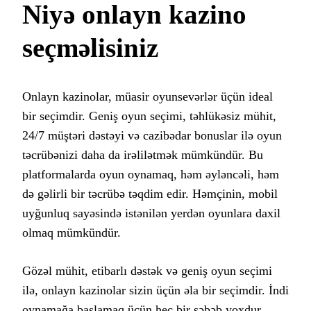
Niyə onlayn kazino
seçməlisiniz
Onlayn kazinolar, müasir oyunsevərlər üçün ideal
bir seçimdir. Geniş oyun seçimi, təhlükəsiz mühit,
24/7 müştəri dəstəyi və cazibədar bonuslar ilə oyun
təcrübənizi daha da irəlilətmək mümkündür. Bu
platformalarda oyun oynamaq, həm əyləncəli, həm
də gəlirli bir təcrübə təqdim edir. Həmçinin, mobil
uyğunluq sayəsində istənilən yerdən oyunlara daxil
olmaq mümkündür.
Gözəl mühit, etibarlı dəstək və geniş oyun seçimi
ilə, onlayn kazinolar sizin üçün əla bir seçimdir. İndi
oynamağa başlamaq üçün heç bir səbəb yoxdur,