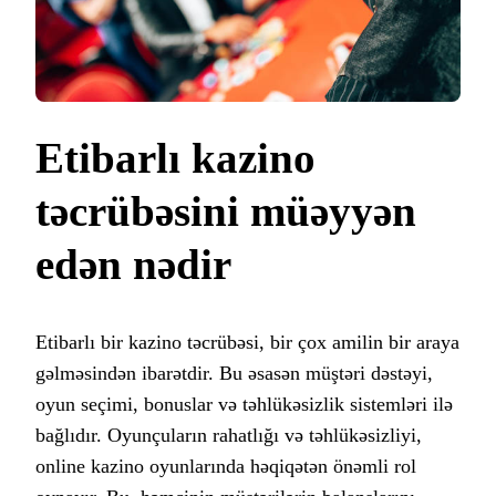
Etibarlı kazino
təcrübəsini müəyyən
edən nədir
Etibarlı bir kazino təcrübəsi, bir çox amilin bir araya
gəlməsindən ibarətdir. Bu əsasən müştəri dəstəyi,
oyun seçimi, bonuslar və təhlükəsizlik sistemləri ilə
bağlıdır. Oyunçuların rahatlığı və təhlükəsizliyi,
online kazino oyunlarında həqiqətən önəmli rol