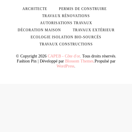
ARCHITECTE
PERMIS DE CONSTRUIRE
TRAVAUX RÉNOVATIONS
AUTORISATIONS TRAVAUX
DÉCORATION MAISON
TRAVAUX EXTÉRIEUR
ECOLOGIE ISOLATION BIO-SOURCÉS
TRAVAUX CONSTRUCTIONS
© Copyright 2026
CAPEB - Côte d'or
. Tous droits réservés.
Fashion Pin | Développé par
Blossom Themes
.Propulsé par
WordPress
.