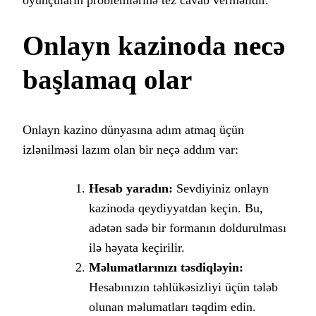
oyunçuların problemlərinə tez cavab verməlidir.
Onlayn kazinoda necə
başlamaq olar
Onlayn kazino dünyasına adım atmaq üçün
izlənilməsi lazım olan bir neçə addım var:
Hesab yaradın:
Sevdiyiniz onlayn
kazinoda qeydiyyatdan keçin. Bu,
adətən sadə bir formanın doldurulması
ilə həyata keçirilir.
Məlumatlarınızı təsdiqləyin:
Hesabınızın təhlükəsizliyi üçün tələb
olunan məlumatları təqdim edin.