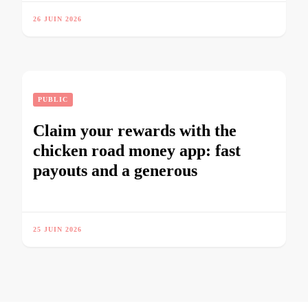
26 JUIN 2026
PUBLIC
Claim your rewards with the
chicken road money app: fast
payouts and a generous
25 JUIN 2026