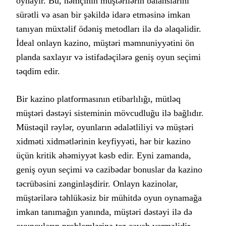
oynayır. Bu, həmçinin müştərilərin balanslarını
sürətli və asan bir şəkildə idarə etməsinə imkan
tanıyan müxtəlif ödəniş metodları ilə də əlaqəlidir.
İdeal onlayn kazino, müştəri məmnuniyyətini ön
planda saxlayır və istifadəçilərə geniş oyun seçimi
təqdim edir.
Bir kazino platformasının etibarlılığı, mütləq
müştəri dəstəyi sisteminin mövcudluğu ilə bağlıdır.
Müstəqil rəylər, oyunların ədalətliliyi və müştəri
xidməti xidmətlərinin keyfiyyəti, hər bir kazino
üçün kritik əhəmiyyət kəsb edir. Eyni zamanda,
geniş oyun seçimi və cazibədar bonuslar da kazino
təcrübəsini zənginləşdirir. Onlayn kazinolar,
müştərilərə təhlükəsiz bir mühitdə oyun oynamağa
imkan tanımağın yanında, müştəri dəstəyi ilə də