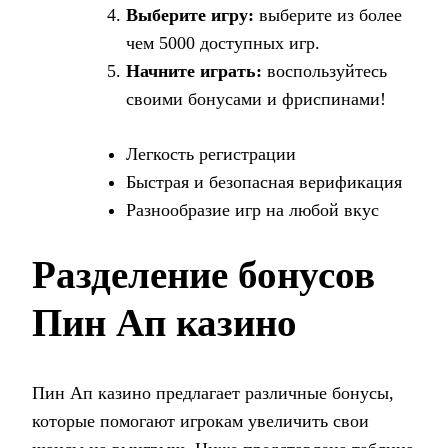
Выберите игру:
выберите из более
чем 5000 доступных игр.
Начните играть:
воспользуйтесь
своими бонусами и фриспинами!
Легкость регистрации
Быстрая и безопасная верификация
Разнообразие игр на любой вкус
Разделение бонусов
Пин Ап казино
Пин Ап казино предлагает различные бонусы,
которые помогают игрокам увеличить свои