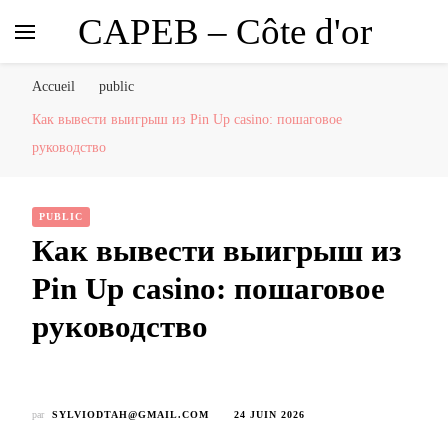
CAPEB – Côte d'or
Accueil
public
Как вывести выигрыш из Pin Up casino: пошаговое
руководство
PUBLIC
Как вывести выигрыш из
Pin Up casino: пошаговое
руководство
par
SYLVIODTAH@GMAIL.COM
24 JUIN 2026