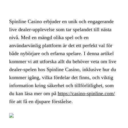
Spinline Casino erbjuder en unik och engagerande
live dealer-upplevelse som tar spelandet till nästa
nivå. Med en mängd olika spel och en
användarvänlig plattform är det ett perfekt val för
både nybörjare och erfarna spelare. I denna artikel
kommer vi att utforska allt du behöver veta om live
dealer-spelen hos Spinline Casino, inklusive hur du
kommer igång, vilka fördelar det finns, och viktig
information kring säkerhet och tillförlitlighet, som
du kan läsa mer om på
https://casino-spinline.com/
för att få en djupare förståelse.