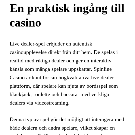
En praktisk ingång till
casino
Live dealer-spel erbjuder en autentisk
casinoupplevelse direkt från ditt hem. De spelas i
realtid med riktiga dealer och ger en interaktiv
känsla som många spelare uppskattar. Spinline
Casino är känt för sin högkvalitativa live dealer-
plattform, där spelare kan njuta av bordsspel som
blackjack, roulette och baccarat med verkliga
dealers via videostreaming.
Denna typ av spel gör det möjligt att interagera med
både dealern och andra spelare, vilket skapar en