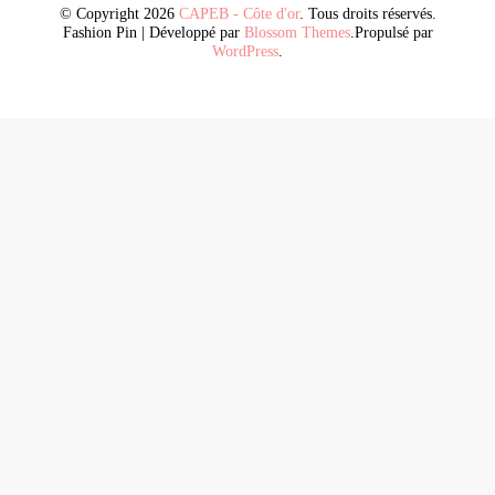
© Copyright 2026
CAPEB - Côte d'or
. Tous droits réservés.
Fashion Pin | Développé par
Blossom Themes
.Propulsé par
WordPress
.