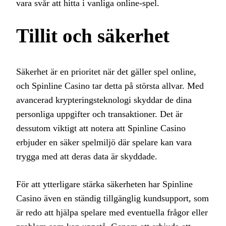
vara svår att hitta i vanliga online-spel.
Tillit och säkerhet
Säkerhet är en prioritet när det gäller spel online,
och Spinline Casino tar detta på största allvar. Med
avancerad krypteringsteknologi skyddar de dina
personliga uppgifter och transaktioner. Det är
dessutom viktigt att notera att Spinline Casino
erbjuder en säker spelmiljö där spelare kan vara
trygga med att deras data är skyddade.
För att ytterligare stärka säkerheten har Spinline
Casino även en ständig tillgänglig kundsupport, som
är redo att hjälpa spelare med eventuella frågor eller