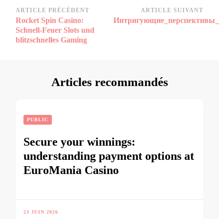
Navigation
ARTICLE PRÉCÉDENT
ARTICLE SUIVANT
Rocket Spin Casino:
Интригующие_перспективы
d’article
Schnell‑Feuer Slots und
blitzschnelles Gaming
Articles recommandés
PUBLIC
Secure your winnings:
understanding payment options at
EuroMania Casino
23 JUIN 2026