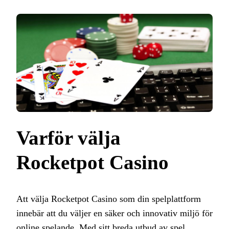
Varför välja
Rocketpot Casino
Att välja Rocketpot Casino som din spelplattform
innebär att du väljer en säker och innovativ miljö för
online spelande. Med sitt breda utbud av spel,