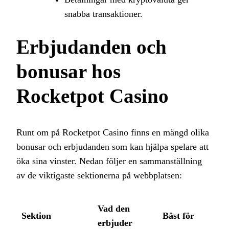
snabba transaktioner.
Erbjudanden och
bonusar hos
Rocketpot Casino
Runt om på Rocketpot Casino finns en mängd olika
bonusar och erbjudanden som kan hjälpa spelare att
öka sina vinster. Nedan följer en sammanställning
av de viktigaste sektionerna på webbplatsen:
Vad den
Sektion
Bäst för
erbjuder