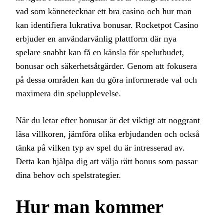
vad som kännetecknar ett bra casino och hur man
kan identifiera lukrativa bonusar. Rocketpot Casino
erbjuder en användarvänlig plattform där nya
spelare snabbt kan få en känsla för spelutbudet,
bonusar och säkerhetsåtgärder. Genom att fokusera
på dessa områden kan du göra informerade val och
maximera din spelupplevelse.
När du letar efter bonusar är det viktigt att noggrant
läsa villkoren, jämföra olika erbjudanden och också
tänka på vilken typ av spel du är intresserad av.
Detta kan hjälpa dig att välja rätt bonus som passar
dina behov och spelstrategier.
Hur man kommer