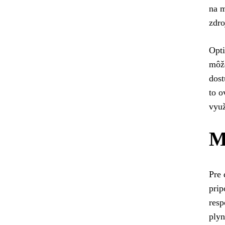
na m
zdro
Opti
môže
dost
to o
využ
M
Pre 
prip
resp
plyn