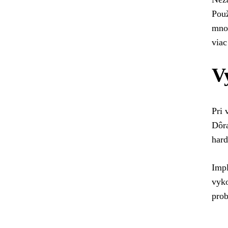
Použ
množ
viac
V
Pri 
Dôra
hard
Impl
vyko
prob