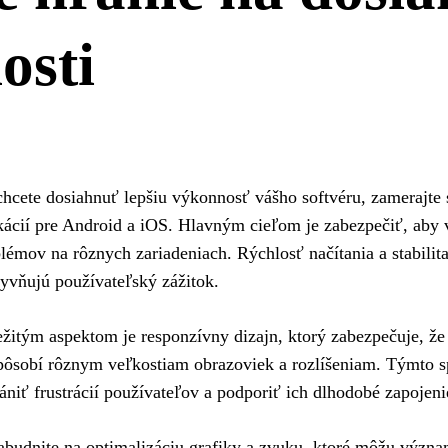
osti
hcete dosiahnuť lepšiu výkonnosť vášho softvéru, zamerajte 
kácií pre Android a iOS. Hlavným cieľom je zabezpečiť, aby 
lémov na rôznych zariadeniach. Rýchlosť načítania a stabilita
yvňujú používateľský zážitok.
žitým aspektom je responzívny dizajn, ktorý zabezpečuje, že 
pôsobí rôznym veľkostiam obrazoviek a rozlíšeniam. Týmto 
ániť frustrácií používateľov a podporiť ich dlhodobé zapojeni
budnite na optimalizáciu grafiky a zvuku, ktoré môžu význ