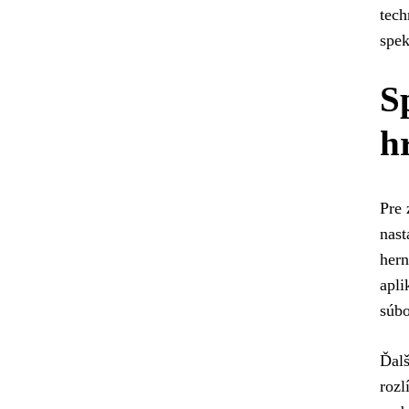
tech
spek
S
h
Pre 
nast
hern
apli
súbo
Ďalš
rozl