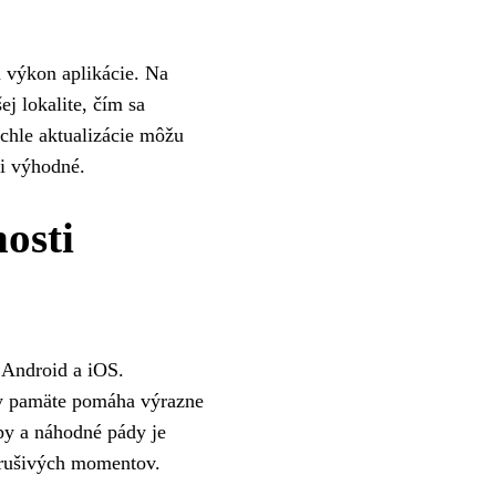
 výkon aplikácie. Na
ej lokalite, čím sa
chle aktualizácie môžu
mi výhodné.
nosti
 Android a iOS.
vy pamäte pomáha výrazne
py a náhodné pády je
z rušivých momentov.