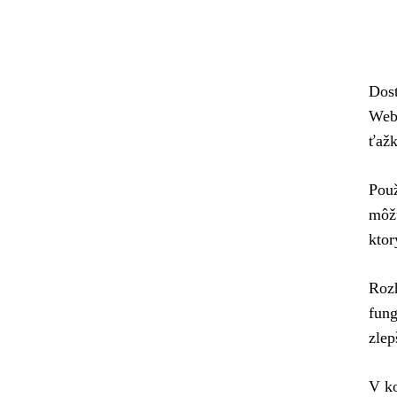
Dost
Webo
ťažk
Použ
môžu
ktor
Rozh
fung
zlep
V ko