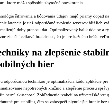
am, ktoré môžu spôsobiť zbytočné oneskorenia.
nológie šifrovania a kódovania údajov majú priamy dopad na
enie latencie je tiež odporúčané zvolenie serverov bližších vaš
malizujú doby prenosu dát. Optimalizovaný balík údajov a rý
zne zlepšiť celkovú hrateľnosť, čo je pre každého hráča veľ
echniky na zlepšenie stabil
obilných hier
u odporúčanou technikou je optimalizácia kódu aplikácie pre
malizovanie nepotrebných knižníc a zlepšenie procesu sprá
šiť hernú skúsenosť. Zohľadnenie reakcií na užívateľské vstu
hnutné pre stabilitu, čím sa zabezpečí plynulejšie hranie be