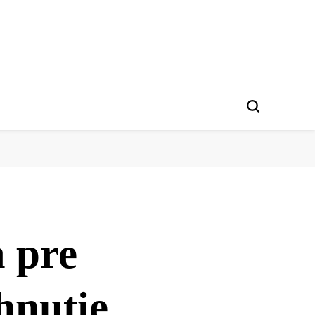
a pre
hnutie