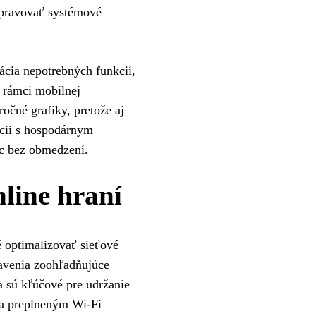
 spravovať systémové
ácia nepotrebných funkcií,
V rámci mobilnej
ročné grafiky, pretože aj
ácii s hospodárnym
ac bez obmedzení.
nline hraní
té optimalizovať sieťové
tavenia zoohľadňujúce
a sú kľúčové pre udržanie
sa preplneným Wi-Fi