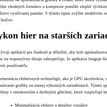
itie vhodných formátov a kompresie pomôže zlepšiť rýchlosť 
stvo využívanej pamäte. S týmito tipmi zvýšite atraktivitu svo
 hráčov.
ykon hier na starších zari
vývoji aplikácií pre Android je dôležité, aby boli optimalizova
z na responzívny dizajn zabezpečuje, že aplikácia funguje h
vér používateľa.
ementácia efektívnych technológií, ako je GPU akcelerácia, 
návanie grafiky na menej výkonných zariadeniach. Týmto s
lémy s oneskorením a drobnými glitchmi, ktoré rozptyľujú hr
Minimalizácia efektov a detailov vizuálov