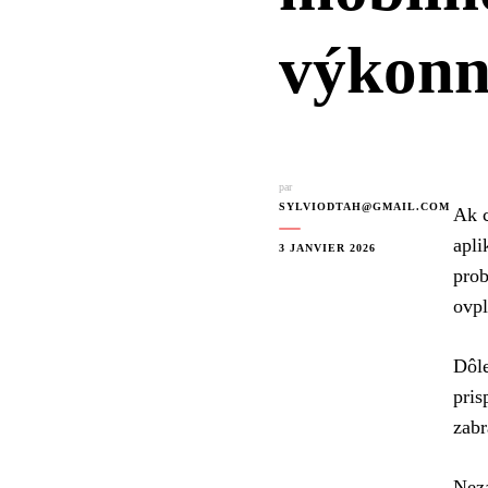
výkonn
par
SYLVIODTAH@GMAIL.COM
Ak c
apli
3 JANVIER 2026
prob
ovpl
Dôle
pris
zabr
Neza