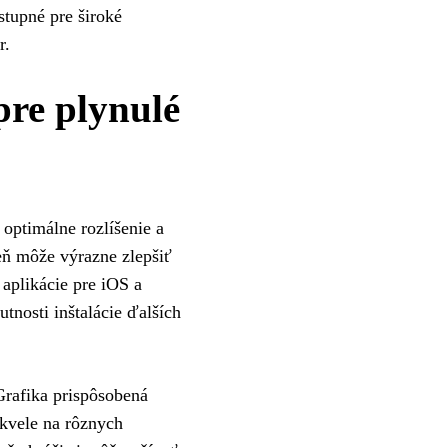
stupné pre široké
r.
pre plynulé
optimálne rozlíšenie a
veň môže výrazne zlepšiť
aplikácie pre iOS a
tnosti inštalácie ďalších
Grafika prispôsobená
skvele na rôznych