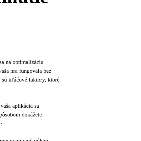
sa na optimalizáciu
vaša hra fungovala bez
 sú kľúčové faktory, ktoré
vaša aplikácia sa
spôsobom dokážete
e.
amne ovplyvniť výkon.