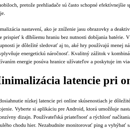
obiloch, pretože prehliadače sú často schopné efektívnejšie
je.
malizácia nastavení, ako je zníženie jasu obrazovky a deaktiv
 prispieť k dlhšiemu hraniu bez nutnosti dobíjania batérie. 
upnosti je dôležité sledovať aj to, aké hry používajú menej ná
vplyvňuje energetickú náročnosť. Kvalitný zážitok v kombin
ívaním energie posúva hranice užívateľov a poskytuje im vi
inimalizácia latencie pri o
dosiahnutie nízkej latencie pri online skúsenostiach je dôleži
ojenie. Vyberte si aplikáciu pre Android, ktorá umožňuje nas
onzívny dizajn. Používateľská priateľnosť a rýchlosť načítani
ulého chodu hier. Nezabudnite monitorovať ping a vyhýbať 