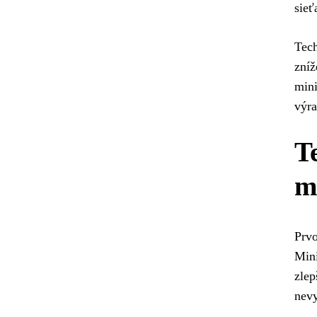
sieť
Tech
zníž
mini
výra
T
m
Prvo
Mini
zlep
nevy