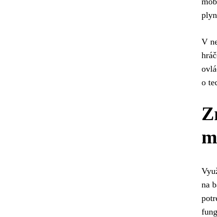
mobi
plyn
V ne
hráč
ovlá
o te
Z
m
Využ
na b
potr
fung