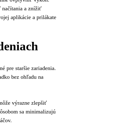
načítania a znížiť
jej aplikácie a prilákate
adeniach
né pre staršie zariadenia.
ladko bez ohľadu na
môže výrazne zlepšiť
pôsobom sa minimalizujú
áčov.