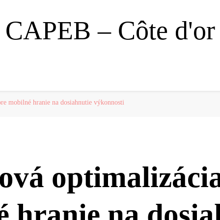
CAPEB – Côte d'or
pre mobilné hranie na dosiahnutie výkonnosti
ová optimalizáci
 hranie na dosia