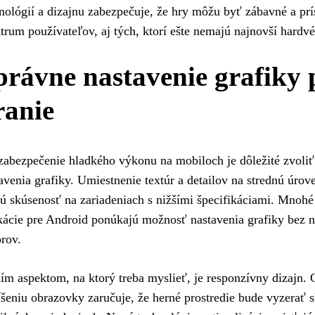
nológií a dizajnu zabezpečuje, že hry môžu byť zábavné a prí
trum používateľov, aj tých, ktorí ešte nemajú najnovší hardvé
právne nastavenie grafiky 
ranie
zabezpečenie hladkého výkonu na mobiloch je dôležité zvoliť 
avenia grafiky. Umiestnenie textúr a detailov na strednú úro
ú skúsenosť na zariadeniach s nižšími špecifikáciami. Mnohé 
kácie pre Android ponúkajú možnosť nastavenia grafiky bez nu
rov.
ím aspektom, na ktorý treba myslieť, je responzívny dizajn. 
íšeniu obrazovky zaručuje, že herné prostredie bude vyzerať 