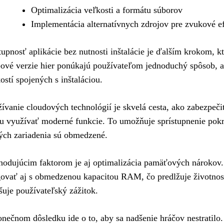
Optimalizácia veľkosti a formátu súborov
Implementácia alternatívnych zdrojov pre zvukové e
upnosť aplikácie bez nutnosti inštalácie je ďalším krokom, kt
vé verzie hier ponúkajú používateľom jednoduchý spôsob, a
ostí spojených s inštaláciou.
ívanie cloudových technológií je skvelá cesta, ako zabezpečiť,
 využívať moderné funkcie. To umožňuje sprístupnenie pokro
ých zariadenia sú obmedzené.
odujúcim faktorom je aj optimalizácia pamäťových nárokov.
ovať aj s obmedzenou kapacitou RAM, čo predlžuje životnosť 
šuje používateľský zážitok.
nečnom dôsledku ide o to, aby sa nadšenie hráčov nestratilo