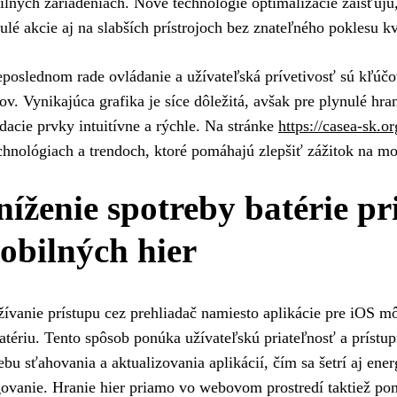
lných zariadeniach. Nové technológie optimalizácie zaisťujú,
ulé akcie aj na slabších prístrojoch bez znateľného poklesu kv
poslednom rade ovládanie a užívateľská prívetivosť sú kľúč
ov. Vynikajúca grafika je síce dôležitá, avšak pre plynulé hra
dacie prvky intuitívne a rýchle. Na stránke
https://casea-sk.or
chnológiach a trendoch, ktoré pomáhajú zlepšiť zážitok na m
níženie spotreby batérie pr
obilných hier
ívanie prístupu cez prehliadač namiesto aplikácie pre iOS m
atériu. Tento spôsob ponúka užívateľskú priateľnosť a prístup
ebu sťahovania a aktualizovania aplikácií, čím sa šetrí aj ener
ovanie. Hranie hier priamo vo webovom prostredí taktiež p