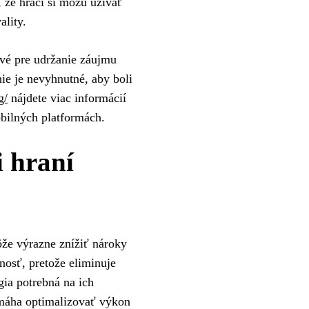
 že hráči si môžu užívať
ality.
ové pre udržanie záujmu
nie je nevyhnutné, aby boli
g/
nájdete viac informácií
obilných platformách.
i hraní
ôže výrazne znížiť nároky
nosť, pretože eliminuje
gia potrebná na ich
omáha optimalizovať výkon