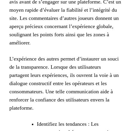
avis avant de s’engager sur une plateforme. C’est un
moyen rapide d’évaluer la fiabilité et l’intégrité du
site. Les commentaires d’autres joueurs donnent un
aperçu précieux concernant l’expérience globale,
soulignant les points forts ainsi que les zones à
améliorer.
L’expérience des autres permet d’instaurer un souci
de la transparence. Lorsque des utilisateurs
partagent leurs expériences, ils ouvrent la voie à un
dialogue constructif entre les opérateurs et les
consommateurs. Une telle communication aide à
renforcer la confiance des utilisateurs envers la
plateforme.
Identifiez les tendances : Les