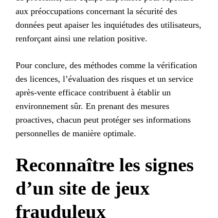
aux préoccupations concernant la sécurité des
données peut apaiser les inquiétudes des utilisateurs,
renforçant ainsi une relation positive.
Pour conclure, des méthodes comme la vérification
des licences, l’évaluation des risques et un service
après-vente efficace contribuent à établir un
environnement sûr. En prenant des mesures
proactives, chacun peut protéger ses informations
personnelles de manière optimale.
Reconnaître les signes
d’un site de jeux
frauduleux