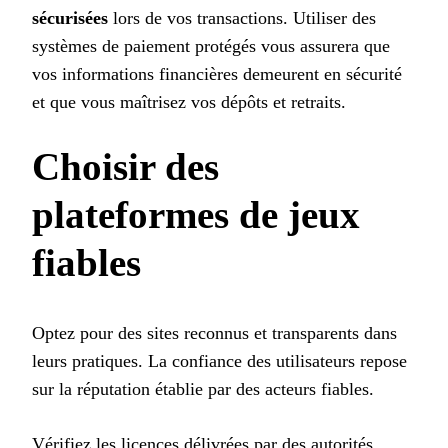
sécurisées
lors de vos transactions. Utiliser des
systèmes de paiement protégés vous assurera que
vos informations financières demeurent en sécurité
et que vous maîtrisez vos dépôts et retraits.
Choisir des
plateformes de jeux
fiables
Optez pour des sites reconnus et transparents dans
leurs pratiques. La confiance des utilisateurs repose
sur la réputation établie par des acteurs fiables.
Vérifiez les licences délivrées par des autorités