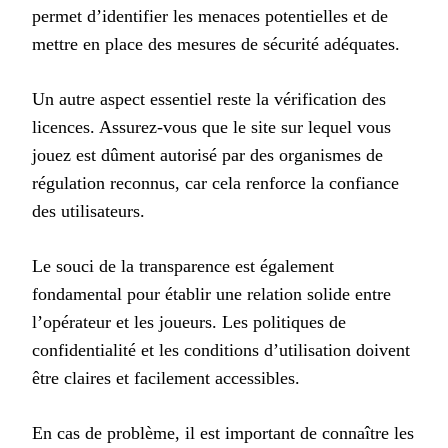
permet d’identifier les menaces potentielles et de
mettre en place des mesures de sécurité adéquates.
Un autre aspect essentiel reste la vérification des
licences. Assurez-vous que le site sur lequel vous
jouez est dûment autorisé par des organismes de
régulation reconnus, car cela renforce la confiance
des utilisateurs.
Le souci de la transparence est également
fondamental pour établir une relation solide entre
l’opérateur et les joueurs. Les politiques de
confidentialité et les conditions d’utilisation doivent
être claires et facilement accessibles.
En cas de problème, il est important de connaître les