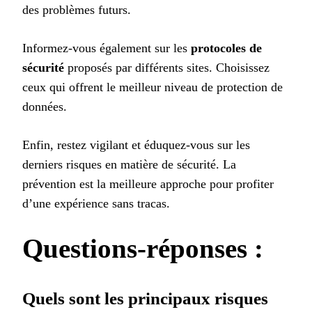
des problèmes futurs.
Informez-vous également sur les
protocoles de
sécurité
proposés par différents sites. Choisissez
ceux qui offrent le meilleur niveau de protection de
données.
Enfin, restez vigilant et éduquez-vous sur les
derniers risques en matière de sécurité. La
prévention est la meilleure approche pour profiter
d’une expérience sans tracas.
Questions-réponses :
Quels sont les principaux risques