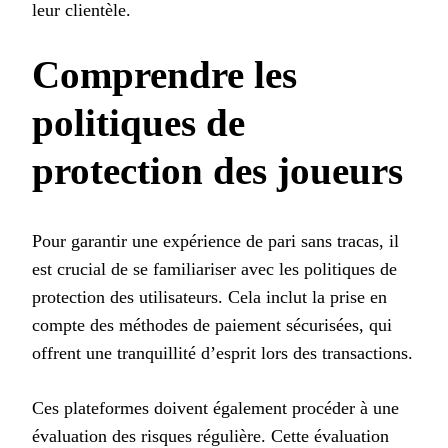
leur clientèle.
Comprendre les
politiques de
protection des joueurs
Pour garantir une expérience de pari sans tracas, il
est crucial de se familiariser avec les politiques de
protection des utilisateurs. Cela inclut la prise en
compte des méthodes de paiement sécurisées, qui
offrent une tranquillité d’esprit lors des transactions.
Ces plateformes doivent également procéder à une
évaluation des risques régulière. Cette évaluation