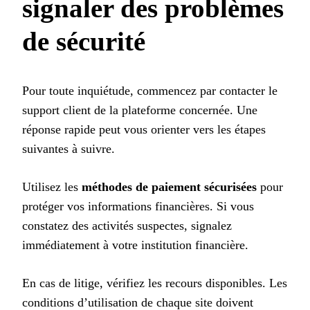
signaler des problèmes
de sécurité
Pour toute inquiétude, commencez par contacter le
support client de la plateforme concernée. Une
réponse rapide peut vous orienter vers les étapes
suivantes à suivre.
Utilisez les
méthodes de paiement sécurisées
pour
protéger vos informations financières. Si vous
constatez des activités suspectes, signalez
immédiatement à votre institution financière.
En cas de litige, vérifiez les recours disponibles. Les
conditions d’utilisation de chaque site doivent