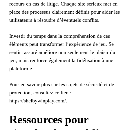
recours en cas de litige. Chaque site sérieux met en
place des processus clairement définis pour aider les
utilisateurs à résoudre d’éventuels conflits.
Investir du temps dans la compréhension de ces
éléments peut transformer l’expérience de jeu. Se
sentir rassuré améliore non seulement le plaisir du
jeu, mais renforce également la fidélisation à une
plateforme.
Pour en savoir plus sur les sujets de sécurité et de
protection, consultez ce lien :
https://shelbywinplay.com/
.
Ressources pour