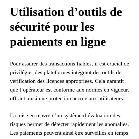
Utilisation d’outils de
sécurité pour les
paiements en ligne
Pour assurer des transactions fiables, il est crucial de
privilégier des plateformes intégrant des outils de
vérification des licences appropriées. Cela garantit
que l’opérateur est conforme aux normes en vigueur,
offrant ainsi une protection accrue aux utilisateurs.
La mise en œuvre d’un système d’évaluation des
risques permet de détecter rapidement les anomalies.
Les paiements peuvent ainsi être surveillés en temps