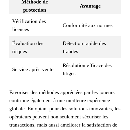
Méthode de
Avantage
protection
Vérification des
Conformité aux normes
licences
Évaluation des
Détection rapide des
risques
fraudes
Résolution efficace des
Service après-vente
litiges
Favoriser des méthodes appréciées par les joueurs
contribue également à une meilleure expérience
globale. En optant pour des solutions innovantes, les
opérateurs peuvent non seulement sécuriser les
transactions, mais aussi améliorer la satisfaction de