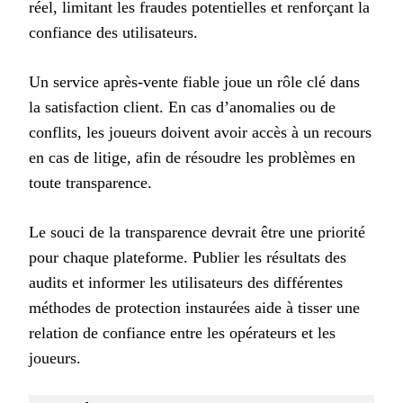
réel, limitant les fraudes potentielles et renforçant la
confiance des utilisateurs.
Un service après-vente fiable joue un rôle clé dans
la satisfaction client. En cas d’anomalies ou de
conflits, les joueurs doivent avoir accès à un recours
en cas de litige, afin de résoudre les problèmes en
toute transparence.
Le souci de la transparence devrait être une priorité
pour chaque plateforme. Publier les résultats des
audits et informer les utilisateurs des différentes
méthodes de protection instaurées aide à tisser une
relation de confiance entre les opérateurs et les
joueurs.