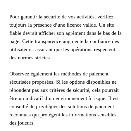
Pour garantir la sécurité de vos activités, vérifiez
toujours la présence d’une licence valide. Un site
fiable devrait afficher son agrément dans le bas de la
page. Cette transparence augmente la confiance des
utilisateurs, assurant que les opérations respectent
des normes strictes.
Observez également les méthodes de paiement
sécurisées proposées. Si les options disponibles ne
répondent pas aux critères de sécurité, cela pourrait
être un indicatif d’un environnement à risque. Il est
conseillé de privilégier des solutions de paiement
reconnues qui protègent les informations sensibles
des joueurs.