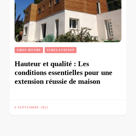
GROS ŒUVRE
SURELEVATION
Hauteur et qualité : Les
conditions essentielles pour une
extension réussie de maison
6 SEPTEMBRE 2023