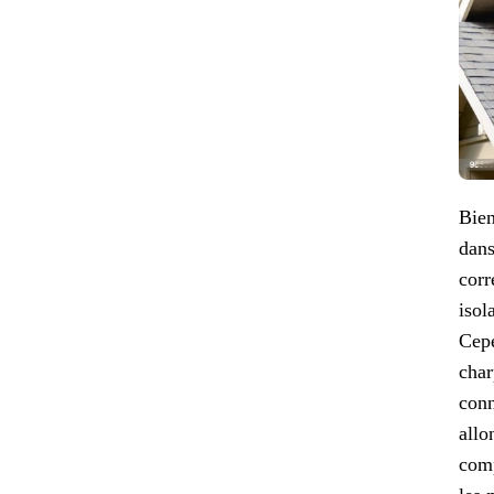
Bien
dans
corr
isol
Cepe
char
conn
allo
comp