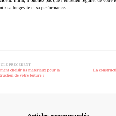
cident. Enfin, n’oubliez pas que l’entretien régulier de votre t
ntir sa longévité et sa performance.
vigation
ICLE PRÉCÉDENT
ent choisir les matériaux pour la
La constructi
rticle
truction de votre toiture ?
Articles recommandés