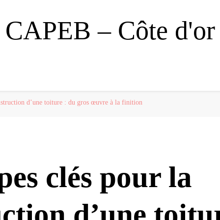
CAPEB – Côte d'or
struction d’une toiture : du gros œuvre à la finition
pes clés pour la
ction d’une toitu