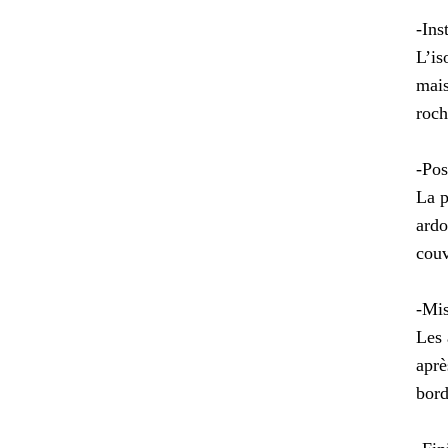
-Ins
L’is
mais
roch
-Pos
La p
ardo
couv
-Mis
Les 
aprè
bord