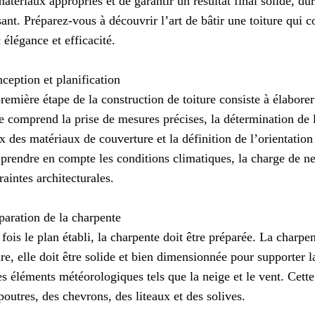
matériaux appropriés et de garantir un résultat final solide, du
sant. Préparez-vous à découvrir l’art de bâtir une toiture qui
 élégance et efficacité.
ception et planification
remière étape de la construction de toiture consiste à élaborer
e comprend la prise de mesures précises, la détermination de l
x des matériaux de couverture et la définition de l’orientatio
 prendre en compte les conditions climatiques, la charge de nei
raintes architecturales.
paration de la charpente
fois le plan établi, la charpente doit être préparée. La charpen
ure, elle doit être solide et bien dimensionnée pour supporter 
es éléments météorologiques tels que la neige et le vent. Cet
poutres, des chevrons, des liteaux et des solives.