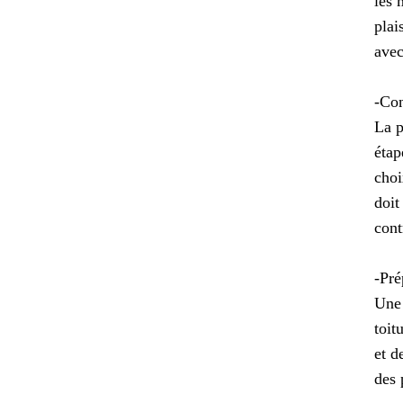
les 
plai
avec
-Con
La p
étap
choi
doit
cont
-Pré
Une 
toit
et d
des 