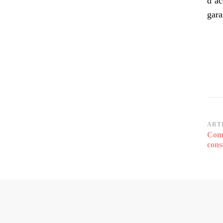
d’ac
gara
Na
ART
Comm
d’a
cons