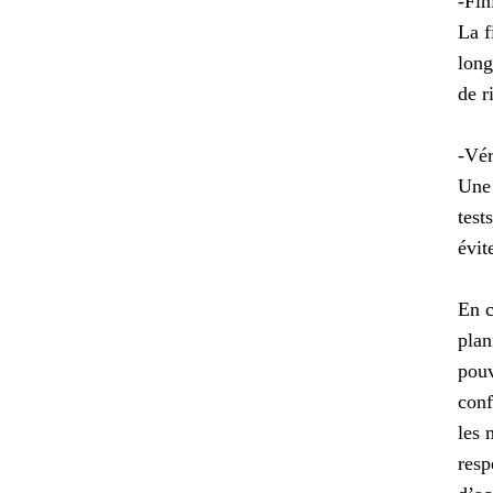
-Fin
La f
long
de r
-Vér
Une 
test
évit
En c
plan
pouv
conf
les 
resp