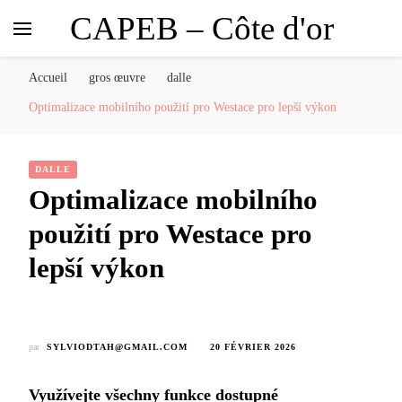
CAPEB – Côte d'or
Accueil
gros œuvre
dalle
Optimalizace mobilního použití pro Westace pro lepší výkon
DALLE
Optimalizace mobilního
použití pro Westace pro
lepší výkon
par
SYLVIODTAH@GMAIL.COM
20 FÉVRIER 2026
Využívejte všechny funkce dostupné