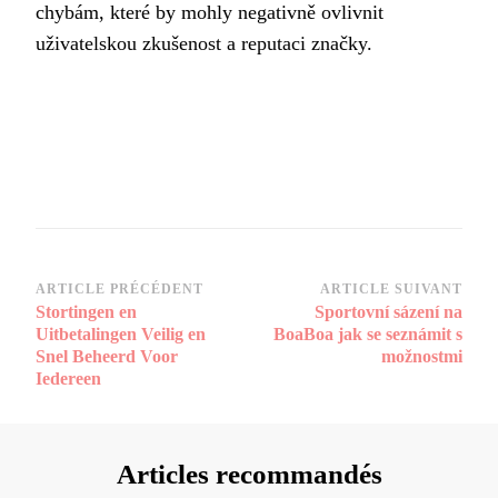
chybám, které by mohly negativně ovlivnit
uživatelskou zkušenost a reputaci značky.
Navigation
ARTICLE PRÉCÉDENT
ARTICLE SUIVANT
Stortingen en
Sportovní sázení na
d’article
Uitbetalingen Veilig en
BoaBoa jak se seznámit s
Snel Beheerd Voor
možnostmi
Iedereen
Articles recommandés