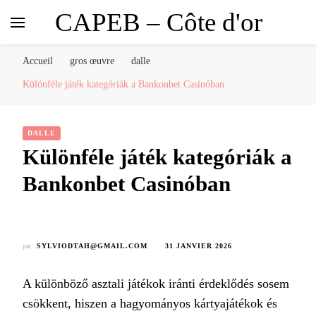
CAPEB – Côte d'or
Accueil
gros œuvre
dalle
Különféle játék kategóriák a Bankonbet Casinóban
DALLE
Különféle játék kategóriák a
Bankonbet Casinóban
par
SYLVIODTAH@GMAIL.COM
31 JANVIER 2026
A különböző asztali játékok iránti érdeklődés sosem
csökkent, hiszen a hagyományos kártyajátékok és