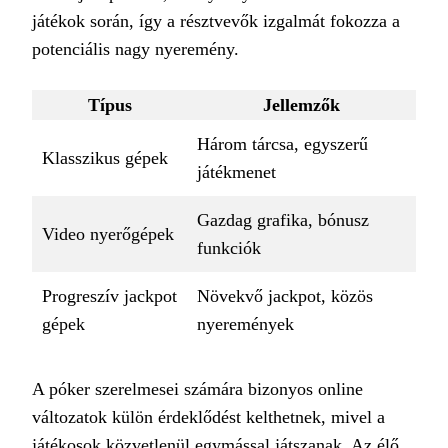
játékok során, így a résztvevők izgalmát fokozza a
potenciális nagy nyeremény.
Típus
Jellemzők
Három tárcsa, egyszerű
Klasszikus gépek
játékmenet
Gazdag grafika, bónusz
Video nyerőgépek
funkciók
Progreszív jackpot
Növekvő jackpot, közös
gépek
nyeremények
A póker szerelmesei számára bizonyos online
változatok külön érdeklődést kelthetnek, mivel a
játékosok közvetlenül egymással játszanak. Az élő