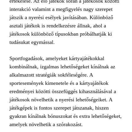
értékelése. Az élő játékok során a játékosok közötti
interakció valamint a megfigyelés nagy szerepet
játszik a nyerési esélyek javításában. Különböző
asztali játékok is rendelkezésre állnak, ahol a
játékosok különböző típusokban próbálhatják ki
tudásukat egymással.
Sportfogadások, amelyeket kártyajátékokkal
kombinálnak, izgalmas lehetőségeket kínálnak az
alkalmazott stratégiák sokféleségére. A
sportesemények kimenetele és a kártyajátékok
eredményei közötti összefüggés kihasználásával a
játékosok növelhetik a nyerési lehetőségeiket. A
játékgépek is fontos szerepet játszanak, hiszen
gyakran kínálnak bónuszokat és extra lehetőségeket,
amelyek növelhetik a szórakozást.