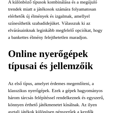
A különböző típusok kombinálása és a megújuló
trendek miatt a játékosok számára folyamatosan
elérhetők új élmények és izgalmak, amellyel
színesíthetik szabadidejüket. Válasszuk ki az
elvárásainknak leginkább megfelelő opciókat, hogy
a bankettes élmény felejthetetlen maradjon.
Online nyerőgépek
típusai és jellemzőik
Az első típus, amelyet érdemes megemlíteni, a
klasszikus nyerőgépek. Ezek a gépek hagyományos
három tárcsás felépítéssel rendelkeznek és egyszerű,
könnyen érthető játékmenetet kínálnak. Az ilyen
asztali játékok különösen népszerűek a kezdők