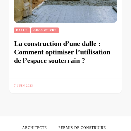
DALLE
GROS ŒUVRE
La construction d’une dalle :
Comment optimiser l’utilisation
de l’espace souterrain ?
7 JUIN 2023
ARCHITECTE
PERMIS DE CONSTRUIRE