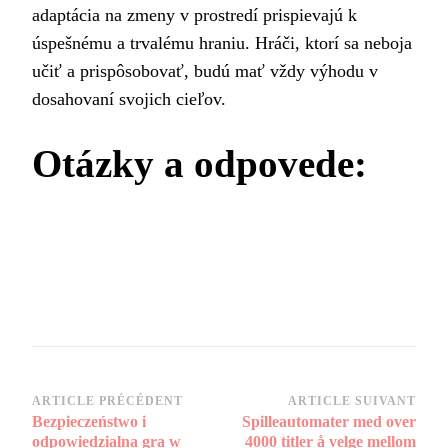
adaptácia na zmeny v prostredí prispievajú k
úspešnému a trvalému hraniu. Hráči, ktorí sa neboja
učiť a prispôsobovať, budú mať vždy výhodu v
dosahovaní svojich cieľov.
Otázky a odpovede:
Navigation
ARTICLE PRÉCÉDENT
ARTICLE SUIVANT
Bezpieczeństwo i
Spilleautomater med over
d’article
odpowiedzialna gra w
4000 titler å velge mellom