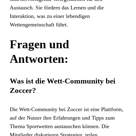
Austausch. Sie fördern das Lernen und die
Interaktion, was zu einer lebendigen
Wettengemeinschaft führt.
Fragen und
Antworten:
Was ist die Wett-Community bei
Zoccer?
Die Wett-Community bei Zoccer ist eine Plattform,
auf der Nutzer ihre Erfahrungen und Tipps zum
Thema Sportwetten austauschen können. Die
Mitglieder diskutieren Strategien, teilen