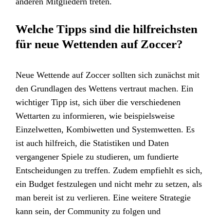
anderen Mitgliedern treten.
Welche Tipps sind die hilfreichsten
für neue Wettenden auf Zoccer?
Neue Wettende auf Zoccer sollten sich zunächst mit
den Grundlagen des Wettens vertraut machen. Ein
wichtiger Tipp ist, sich über die verschiedenen
Wettarten zu informieren, wie beispielsweise
Einzelwetten, Kombiwetten und Systemwetten. Es
ist auch hilfreich, die Statistiken und Daten
vergangener Spiele zu studieren, um fundierte
Entscheidungen zu treffen. Zudem empfiehlt es sich,
ein Budget festzulegen und nicht mehr zu setzen, als
man bereit ist zu verlieren. Eine weitere Strategie
kann sein, der Community zu folgen und