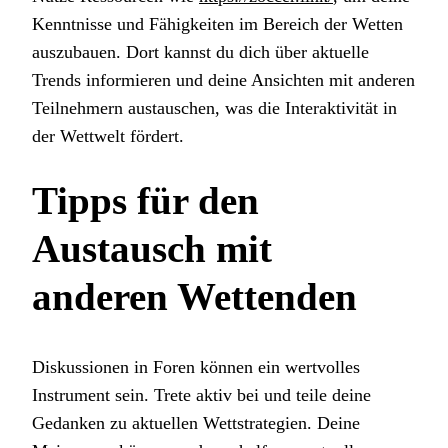
Kenntnisse und Fähigkeiten im Bereich der Wetten
auszubauen. Dort kannst du dich über aktuelle
Trends informieren und deine Ansichten mit anderen
Teilnehmern austauschen, was die Interaktivität in
der Wettwelt fördert.
Tipps für den
Austausch mit
anderen Wettenden
Diskussionen in Foren können ein wertvolles
Instrument sein. Trete aktiv bei und teile deine
Gedanken zu aktuellen Wettstrategien. Deine