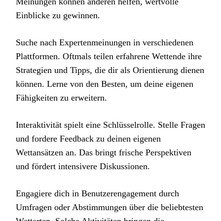
Meinungen können anderen helfen, wertvolle
Einblicke zu gewinnen.
Suche nach Expertenmeinungen in verschiedenen
Plattformen. Oftmals teilen erfahrene Wettende ihre
Strategien und Tipps, die dir als Orientierung dienen
können. Lerne von den Besten, um deine eigenen
Fähigkeiten zu erweitern.
Interaktivität spielt eine Schlüsselrolle. Stelle Fragen
und fordere Feedback zu deinen eigenen
Wettansätzen an. Das bringt frische Perspektiven
und fördert intensivere Diskussionen.
Engagiere dich in Benutzerengagement durch
Umfragen oder Abstimmungen über die beliebtesten