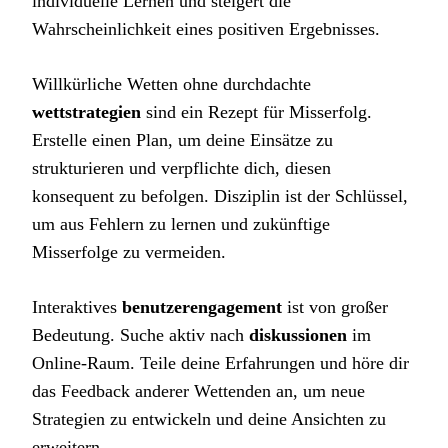
individuelle Lernen und steigert die
Wahrscheinlichkeit eines positiven Ergebnisses.
Willkürliche Wetten ohne durchdachte
wettstrategien
sind ein Rezept für Misserfolg.
Erstelle einen Plan, um deine Einsätze zu
strukturieren und verpflichte dich, diesen
konsequent zu befolgen. Disziplin ist der Schlüssel,
um aus Fehlern zu lernen und zukünftige
Misserfolge zu vermeiden.
Interaktives
benutzerengagement
ist von großer
Bedeutung. Suche aktiv nach
diskussionen
im
Online-Raum. Teile deine Erfahrungen und höre dir
das Feedback anderer Wettenden an, um neue
Strategien zu entwickeln und deine Ansichten zu
erweitern.