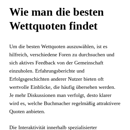
Wie man die besten
Wettquoten findet
Um die besten Wettquoten auszuwählen, ist es
hilfreich, verschiedene Foren zu durchsuchen und
sich aktives Feedback von der Gemeinschaft
einzuholen. Erfahrungsberichte und
Erfolgsgeschichten anderer Nutzer bieten oft
wertvolle Einblicke, die häufig übersehen werden.
Je mehr Diskussionen man verfolgt, desto klarer
wird es, welche Buchmacher regelmäßig attraktivere
Quoten anbieten.
Die Interaktivität innerhalb spezialisierter