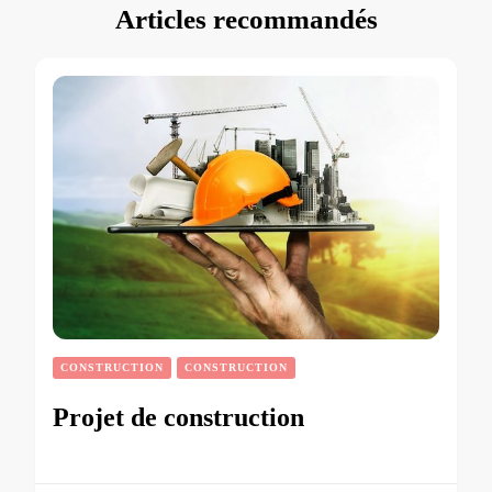
Articles recommandés
CONSTRUCTION
CONSTRUCTION
Projet de construction