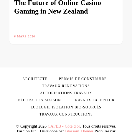
The Future of Online Casino
Gaming in New Zealand
6 MARS 2026
ARCHITECTE
PERMIS DE CONSTRUIRE
TRAVAUX RÉNOVATIONS
AUTORISATIONS TRAVAUX
DÉCORATION MAISON
TRAVAUX EXTÉRIEUR
ECOLOGIE ISOLATION BIO-SOURCÉS
TRAVAUX CONSTRUCTIONS
© Copyright 2026
CAPEB - Côte d'or
. Tous droits réservés.
Fashion Pin | Développé par
Blossom Themes
.Propulsé par