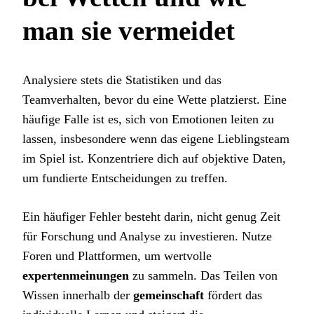
man sie vermeidet
Analysiere stets die Statistiken und das
Teamverhalten, bevor du eine Wette platzierst. Eine
häufige Falle ist es, sich von Emotionen leiten zu
lassen, insbesondere wenn das eigene Lieblingsteam
im Spiel ist. Konzentriere dich auf objektive Daten,
um fundierte Entscheidungen zu treffen.
Ein häufiger Fehler besteht darin, nicht genug Zeit
für Forschung und Analyse zu investieren. Nutze
Foren und Plattformen, um wertvolle
expertenmeinungen
zu sammeln. Das Teilen von
Wissen innerhalb der
gemeinschaft
fördert das