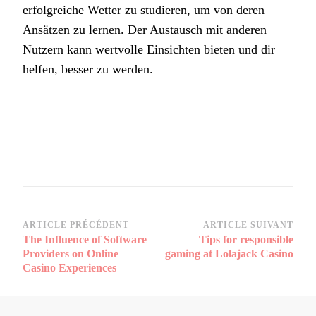
erfolgreiche Wetter zu studieren, um von deren
Ansätzen zu lernen. Der Austausch mit anderen
Nutzern kann wertvolle Einsichten bieten und dir
helfen, besser zu werden.
Navigation
ARTICLE PRÉCÉDENT
ARTICLE SUIVANT
The Influence of Software
Tips for responsible
d’article
Providers on Online
gaming at Lolajack Casino
Casino Experiences