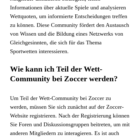
Informationen über aktuelle Spiele und analysieren
Wettquoten, um informierte Entscheidungen treffen
zu können. Diese Community fördert den Austausch
von Wissen und die Bildung eines Netzwerks von
Gleichgesinnten, die sich für das Thema
Sportwetten interessieren.
Wie kann ich Teil der Wett-
Community bei Zoccer werden?
Um Teil der Wett-Community bei Zoccer zu
werden, müssen Sie sich zunächst auf der Zoccer-
Website registrieren. Nach der Registrierung können
Sie Foren und Diskussionsgruppen beitreten, um mit
anderen Mitgliedern zu interagieren. Es ist auch