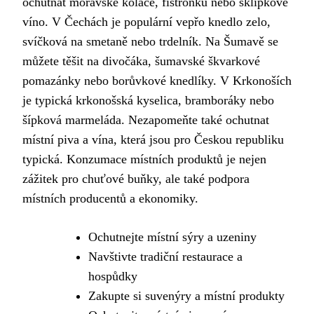
ochutnat moravské koláče, fištrónku nebo sklípkové
víno. V Čechách je populární vepřo knedlo zelo,
svíčková na smetaně nebo trdelník. Na Šumavě se
můžete těšit na divočáka, šumavské škvarkové
pomazánky nebo borůvkové knedlíky. V Krkonoších
je typická krkonošská kyselica, bramboráky nebo
šípková marmeláda. Nezapomeňte také ochutnat
místní piva a vína, která jsou pro Českou republiku
typická. Konzumace místních produktů je nejen
zážitek pro chuťové buňky, ale také podpora
místních producentů a ekonomiky.
Ochutnejte místní sýry a uzeniny
Navštivte tradiční restaurace a
hospůdky
Zakupte si suvenýry a místní produkty