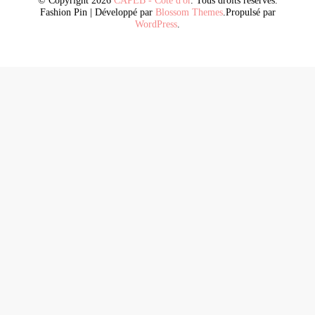
© Copyright 2026
CAPEB - Côte d'or
. Tous droits réservés.
Fashion Pin | Développé par
Blossom Themes
.Propulsé par
WordPress
.