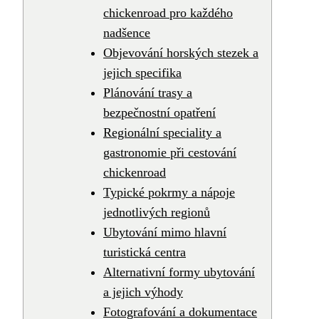
chickenroad pro každého
nadšence
Objevování horských stezek a
jejich specifika
Plánování trasy a
bezpečnostní opatření
Regionální speciality a
gastronomie při cestování
chickenroad
Typické pokrmy a nápoje
jednotlivých regionů
Ubytování mimo hlavní
turistická centra
Alternativní formy ubytování
a jejich výhody
Fotografování a dokumentace