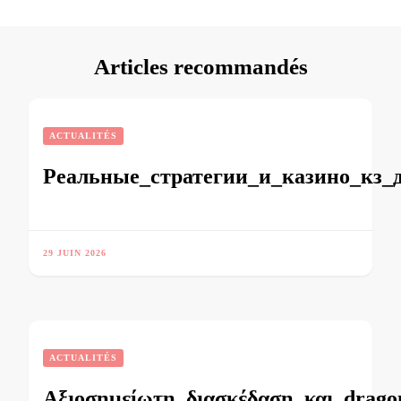
d’article
Articles recommandés
ACTUALITÉS
Реальные_стратегии_и_казино_кз_
29 JUIN 2026
ACTUALITÉS
Αξιοσημείωτη_διασκέδαση_και_dragon