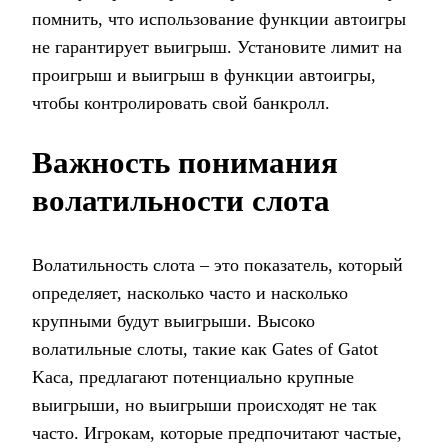
помнить, что использование функции автоигры
не гарантирует выигрыш. Установите лимит на
проигрыш и выигрыш в функции автоигры,
чтобы контролировать свой банкролл.
Важность понимания
волатильности слота
Волатильность слота – это показатель, который
определяет, насколько часто и насколько
крупными будут выигрыши. Высоко
волатильные слоты, такие как Gates of Gatot
Kaca, предлагают потенциально крупные
выигрыши, но выигрыши происходят не так
часто. Игрокам, которые предпочитают частые,