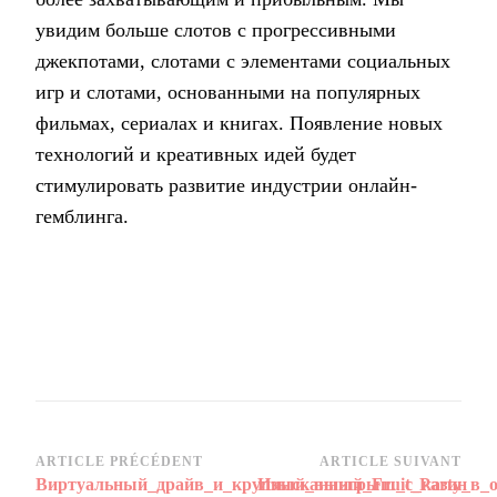
увидим больше слотов с прогрессивными
джекпотами, слотами с элементами социальных
игр и слотами, основанными на популярных
фильмах, сериалах и книгах. Появление новых
технологий и креативных идей будет
стимулировать развитие индустрии онлайн-
гемблинга.
Navigation
ARTICLE PRÉCÉDENT
ARTICLE SUIVANT
Виртуальный_драйв_и_крупный_выигрыш_с_казин
Изысканный_Fruit_Party_в_