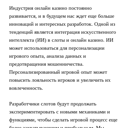
Индустрия онлайн казино постоянно
развивается, и в будущем нас ждет еще больше
инноваций и интересных разработок. Одной из
тенденций является интеграция искусственного
интеллекта (ИИ) в слоты и онлайн казино. ИИ
может использоваться для персонализации
игрового опыта, анализа данных и
предотвращения мошенничества.
Персонализированный игровой опыт может
повысить лояльность игроков и увеличить их
вовлеченность.
Разработчики слотов будут продолжать
экспериментировать с новыми механиками и
функциями, чтобы сделать игровой процесс еще
более захватывающим и прибыльным. Мы