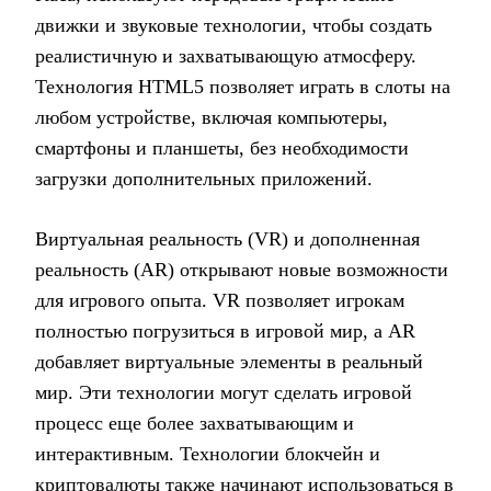
движки и звуковые технологии, чтобы создать
реалистичную и захватывающую атмосферу.
Технология HTML5 позволяет играть в слоты на
любом устройстве, включая компьютеры,
смартфоны и планшеты, без необходимости
загрузки дополнительных приложений.
Виртуальная реальность (VR) и дополненная
реальность (AR) открывают новые возможности
для игрового опыта. VR позволяет игрокам
полностью погрузиться в игровой мир, а AR
добавляет виртуальные элементы в реальный
мир. Эти технологии могут сделать игровой
процесс еще более захватывающим и
интерактивным. Технологии блокчейн и
криптовалюты также начинают использоваться в