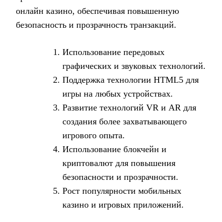
онлайн казино, обеспечивая повышенную
безопасность и прозрачность транзакций.
Использование передовых
графических и звуковых технологий.
Поддержка технологии HTML5 для
игры на любых устройствах.
Развитие технологий VR и AR для
создания более захватывающего
игрового опыта.
Использование блокчейн и
криптовалют для повышения
безопасности и прозрачности.
Рост популярности мобильных
казино и игровых приложений.