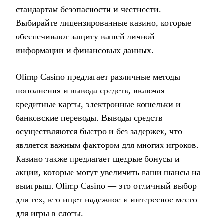
стандартам безопасности и честности.
Выбирайте лицензированные казино, которые
обеспечивают защиту вашей личной
информации и финансовых данных.
Olimp Casino предлагает различные методы
пополнения и вывода средств, включая
кредитные карты, электронные кошельки и
банковские переводы. Выводы средств
осуществляются быстро и без задержек, что
является важным фактором для многих игроков.
Казино также предлагает щедрые бонусы и
акции, которые могут увеличить ваши шансы на
выигрыш. Olimp Casino — это отличный выбор
для тех, кто ищет надежное и интересное место
для игры в слоты.