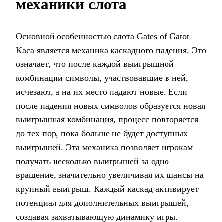
механики слота
Основной особенностью слота Gates of Gatot
Kaca является механика каскадного падения. Это
означает, что после каждой выигрышной
комбинации символы, участвовавшие в ней,
исчезают, а на их место падают новые. Если
после падения новых символов образуется новая
выигрышная комбинация, процесс повторяется
до тех пор, пока больше не будет доступных
выигрышей. Эта механика позволяет игрокам
получать несколько выигрышей за одно
вращение, значительно увеличивая их шансы на
крупный выигрыш. Каждый каскад активирует
потенциал для дополнительных выигрышей,
создавая захватывающую динамику игры.