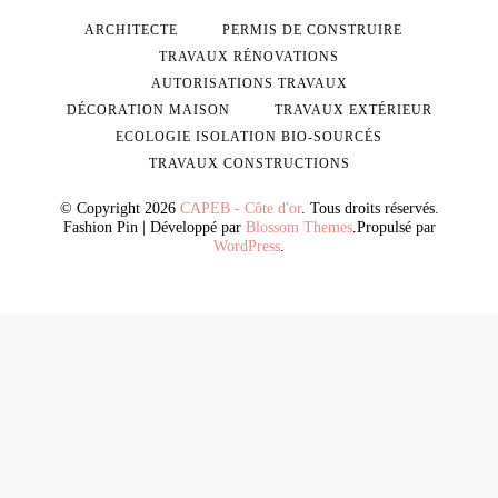
ARCHITECTE
PERMIS DE CONSTRUIRE
TRAVAUX RÉNOVATIONS
AUTORISATIONS TRAVAUX
DÉCORATION MAISON
TRAVAUX EXTÉRIEUR
ECOLOGIE ISOLATION BIO-SOURCÉS
TRAVAUX CONSTRUCTIONS
© Copyright 2026
CAPEB - Côte d'or
. Tous droits réservés.
Fashion Pin | Développé par
Blossom Themes
.Propulsé par
WordPress
.