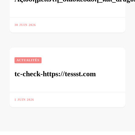
30 JUIN 2026
ACTUALITÉS
tc-check-https://tessst.com
1 JUIN 2026