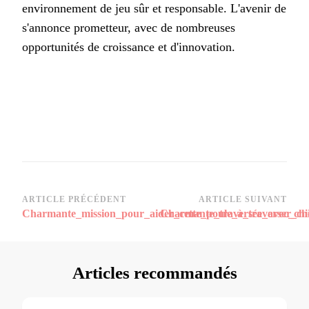
environnement de jeu sûr et responsable. L'avenir de
s'annonce prometteur, avec de nombreuses
opportunités de croissance et d'innovation.
Navigation
ARTICLE PRÉCÉDENT
ARTICLE SUIVANT
Charmante_mission_pour_aider_cette_poule_à_traverser_chi
Charmante_traversée_avec_chi
d’article
Articles recommandés