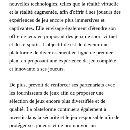
nouvelles technologies, telles que la réalité virtuelle
et la réalité augmentée, afin d'offrir à ses joueurs des
expériences de jeu encore plus immersives et
captivantes. Elle envisage également d'étendre son
offre de jeux en proposant des jeux de sport virtuel
et des e-sports. L'objectif de
est de devenir une
plateforme de divertissement en ligne de premier
plan, en proposant une expérience de jeu complète
et innovante à ses joueurs.
De plus,
prévoit de renforcer ses partenariats avec
les fournisseurs de jeux afin de proposer une
sélection de jeux encore plus diversifiée et de
qualité. La plateforme continuera également à
investir dans la sécurité et le jeu responsable afin de
protéger ses joueurs et de promouvoir un