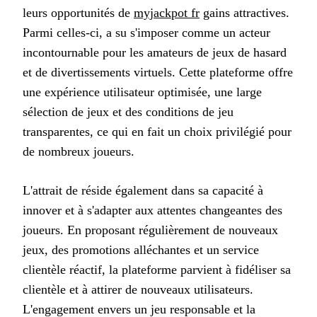
leurs opportunités de
myjackpot fr
gains attractives.
Parmi celles-ci,
a su s'imposer comme un acteur
incontournable pour les amateurs de jeux de hasard
et de divertissements virtuels. Cette plateforme offre
une expérience utilisateur optimisée, une large
sélection de jeux et des conditions de jeu
transparentes, ce qui en fait un choix privilégié pour
de nombreux joueurs.
L'attrait de
réside également dans sa capacité à
innover et à s'adapter aux attentes changeantes des
joueurs. En proposant régulièrement de nouveaux
jeux, des promotions alléchantes et un service
clientèle réactif, la plateforme parvient à fidéliser sa
clientèle et à attirer de nouveaux utilisateurs.
L'engagement envers un jeu responsable et la