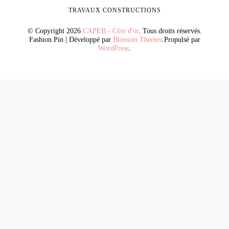
TRAVAUX CONSTRUCTIONS
© Copyright 2026
CAPEB - Côte d'or
. Tous droits réservés.
Fashion Pin | Développé par
Blossom Themes
.Propulsé par
WordPress
.