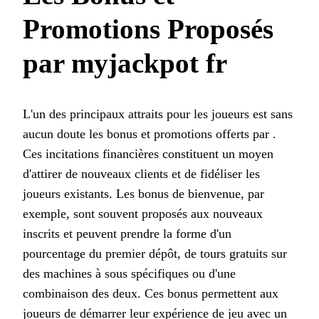
Promotions Proposés
par myjackpot fr
L'un des principaux attraits pour les joueurs est sans
aucun doute les bonus et promotions offerts par
.
Ces incitations financières constituent un moyen
d'attirer de nouveaux clients et de fidéliser les
joueurs existants. Les bonus de bienvenue, par
exemple, sont souvent proposés aux nouveaux
inscrits et peuvent prendre la forme d'un
pourcentage du premier dépôt, de tours gratuits sur
des machines à sous spécifiques ou d'une
combinaison des deux. Ces bonus permettent aux
joueurs de démarrer leur expérience de jeu avec un