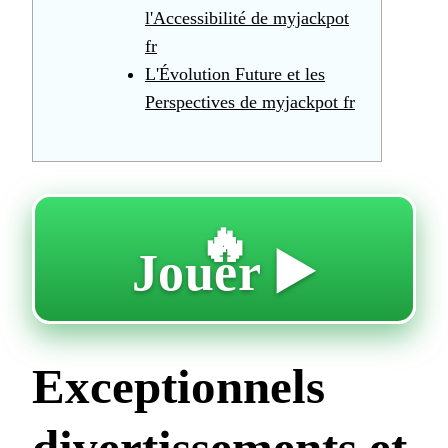
l'Accessibilité de myjackpot
fr
L'Évolution Future et les
Perspectives de myjackpot fr
🔥
Jouer ▶️
Exceptionnels
divertissements et