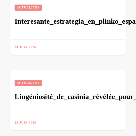
ACTUALITÉS
Interesante_estrategia_en_plinko_es
24 JUIN 2026
ACTUALITÉS
Lingéniosité_de_casinia_révélée_pou
22 JUIN 2026