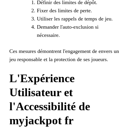
Définir des limites de dépôt.
Fixer des limites de perte.
Utiliser les rappels de temps de jeu.
Demander l'auto-exclusion si
nécessaire.
Ces mesures démontrent l'engagement de
envers un
jeu responsable et la protection de ses joueurs.
L'Expérience
Utilisateur et
l'Accessibilité de
myjackpot fr