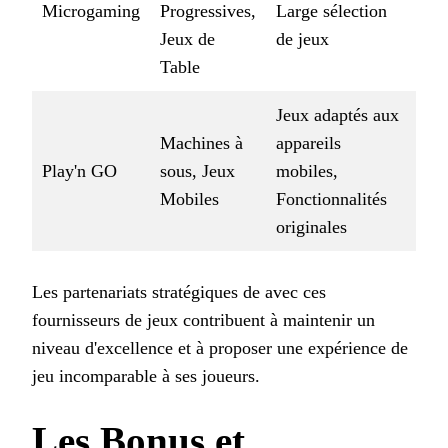
Microgaming
Progressives,
Large sélection
Jeux de
de jeux
Table
Jeux adaptés aux
Machines à
appareils
Play'n GO
sous, Jeux
mobiles,
Mobiles
Fonctionnalités
originales
Les partenariats stratégiques de
avec ces
fournisseurs de jeux contribuent à maintenir un
niveau d'excellence et à proposer une expérience de
jeu incomparable à ses joueurs.
Les Bonus et