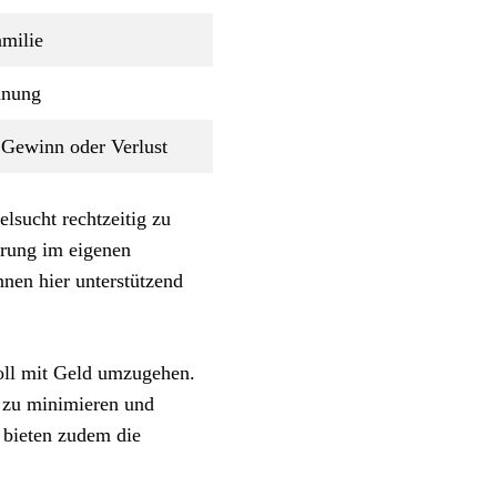
milie
anung
 Gewinn oder Verlust
lsucht rechtzeitig zu
erung im eigenen
nen hier unterstützend
oll mit Geld umzugehen.
t zu minimieren und
 bieten zudem die