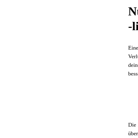
N
-l
Eine
Verl
dein
bess
Die 
über