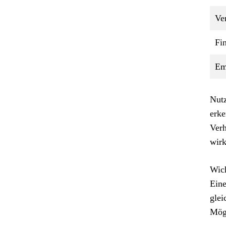
Ve
Fi
Em
Nutz
erke
Verh
wirk
Wich
Eine
glei
Mögl