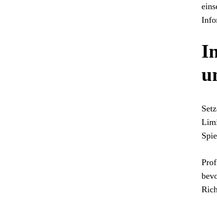
eins
Info
I
u
Setz
Limi
Spie
Prof
bevo
Rich