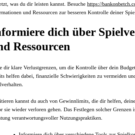
etzt, was du dir leisten kannst. Besuche
https://bankonbetch.
rmationen und Ressourcen zur besseren Kontrolle deiner Spiel
nformiere dich über Spielv
nd Ressourcen
e dir klare Verlustgrenzen, um die Kontrolle über dein Budge
ts helfen dabei, finanzielle Schwierigkeiten zu vermeiden un
lverhalten.
itieren kannst du auch von Gewinnlimits, die dir helfen, dei
r sie wieder verloren gehen. Das Festlegen solcher Grenzen is
tung verantwortungsvoller Nutzungspraktiken.
Informiere dich über verschiedene Tools zur Spielkont