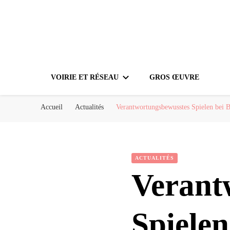
VOIRIE ET RÉSEAU
GROS ŒUVRE
Accueil
Actualités
Verantwortungsbewusstes Spielen bei B
ACTUALITÉS
Verant
Spiele