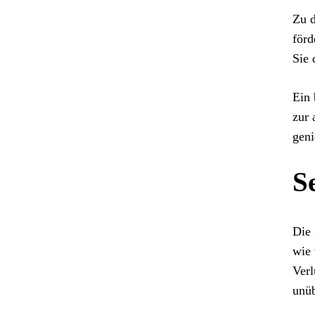
Zu d
förd
Sie 
Ein 
zur 
geni
S
Die 
wie 
Verl
unüb