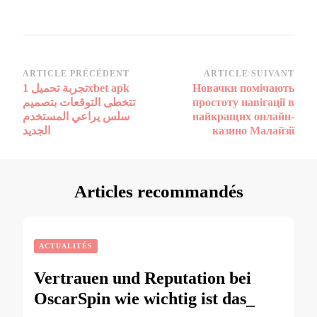
Navigation
ARTICLE PRÉCÉDENT
ARTICLE SUIVANT
تجربة تحميل 1xbet apk
Новачки помічають
d’article
تتخطى التوقعات بتصميم
простоту навігації в
سلس يراعي المستخدم
найкращих онлайн-
الجديد
казино Малайзії
Articles recommandés
ACTUALITÉS
Vertrauen und Reputation bei
OscarSpin wie wichtig ist das_