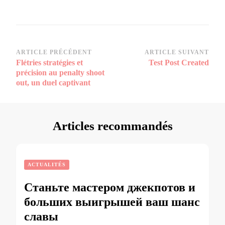
Navigation
ARTICLE PRÉCÉDENT
ARTICLE SUIVANT
Flétries stratégies et
Test Post Created
d’article
précision au penalty shoot
out, un duel captivant
Articles recommandés
ACTUALITÉS
Станьте мастером джекпотов и
больших выигрышей ваш шанс
славы