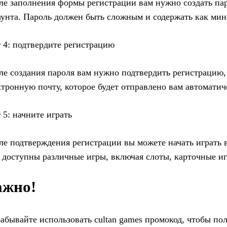
ле заполнения формы регистрации вам нужно создать пар
аунта. Пароль должен быть сложным и содержать как ми
 4: подтвердите регистрацию
ле создания пароля вам нужно подтвердить регистрацию,
ктронную почту, которое будет отправлено вам автоматич
 5: начните играть
ле подтверждения регистрации вы можете начать играть в
 доступны различные игры, включая слоты, карточные иг
ажно!
забывайте использовать сultan games промокод, чтобы пол