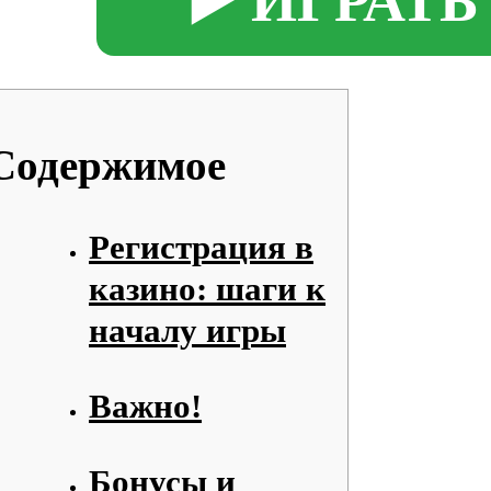
▶️ ИГРАТЬ
Содержимое
Регистрация в
казино: шаги к
началу игры
Важно!
Бонусы и