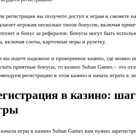
ле регистрации вы получите доступ к играм и сможете на
длагает игрокам несколько типов бонусов, включая прив
депозит и бонус за рефералов. Бонусы могут быть исполь
ы, включая слоты, карточные игры и рулетку.
и вы ищете надежное и проверенное казино, где можно и
учать приятные бонусы, то казино Sultan Games – это о
омендуем регистрацию в этом казино и начать играть в 
егистрация в казино: шаг
гры
 начала игры в казино Sultan Games вам нужно зарегистр