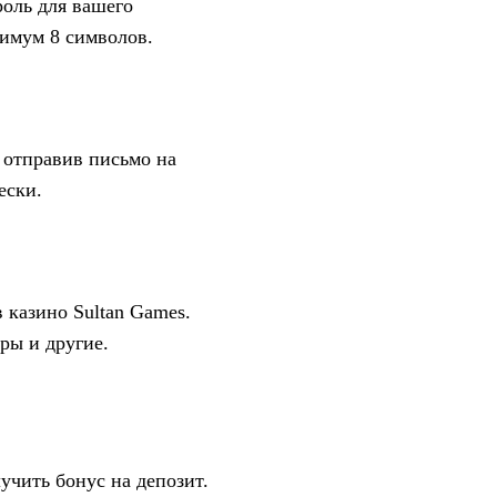
оль для вашего
нимум 8 символов.
 отправив письмо на
ески.
 казино Sultan Games.
ры и другие.
учить бонус на депозит.