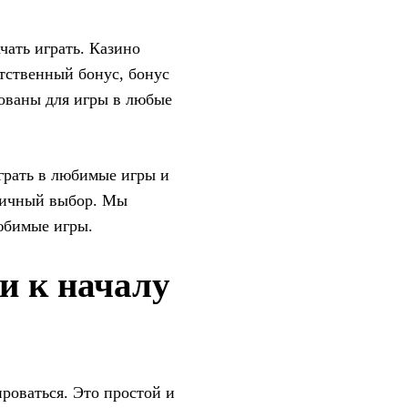
чать играть. Казино
етственный бонус, бонус
зованы для игры в любые
грать в любимые игры и
тличный выбор. Мы
любимые игры.
и к началу
ироваться. Это простой и