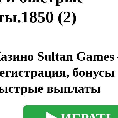
ы.1850 (2)
азино Sultan Games 
егистрация, бонусы
ыстрые выплаты