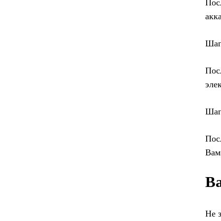
Пос
акк
Шаг
Пос
эле
Шаг
Пос
Вам
В
Не 