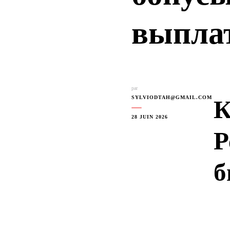
выплат
par
SYLVIODTAH@GMAIL.COM
К
28 JUIN 2026
Р
б