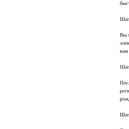
быс
Шаг
Вы 
эле
вам
Шаг
Пос
рег
рож
Шаг