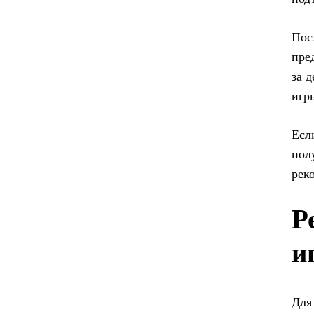
Пос
пре
за 
игр
Есл
пол
рек
Р
и
Для