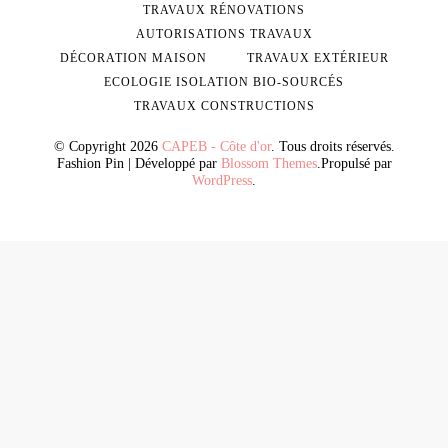
TRAVAUX RÉNOVATIONS
AUTORISATIONS TRAVAUX
DÉCORATION MAISON
TRAVAUX EXTÉRIEUR
ECOLOGIE ISOLATION BIO-SOURCÉS
TRAVAUX CONSTRUCTIONS
© Copyright 2026
CAPEB - Côte d'or
. Tous droits réservés.
Fashion Pin | Développé par
Blossom Themes
.Propulsé par
WordPress
.