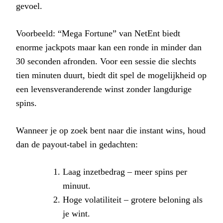
gevoel.
Voorbeeld: “Mega Fortune” van NetEnt biedt
enorme jackpots maar kan een ronde in minder dan
30 seconden afronden. Voor een sessie die slechts
tien minuten duurt, biedt dit spel de mogelijkheid op
een levensveranderende winst zonder langdurige
spins.
Wanneer je op zoek bent naar die instant wins, houd
dan de payout-tabel in gedachten:
Laag inzetbedrag – meer spins per
minuut.
Hoge volatiliteit – grotere beloning als
je wint.