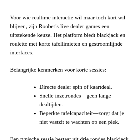
Voor wie realtime interactie wil maar toch kort wil
blijven, zijn Roobet’s live dealer games een
uitstekende keuze. Het platform biedt blackjack en
roulette met korte tafellimieten en gestroomlijnde
interfaces.
Belangrijke kenmerken voor korte sessies:
Directe dealer spin of kaartdeal.
Snelle inzetrondes—geen lange
dealtijden.
Beperkte tafelcapaciteit—zorgt dat je
niet vastzit te wachten op een plek.
Een typische sessie bestaat uit drie rondes blackjack