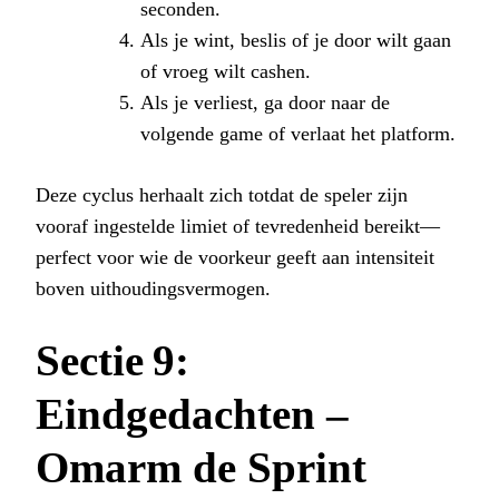
seconden.
Als je wint, beslis of je door wilt gaan
of vroeg wilt cashen.
Als je verliest, ga door naar de
volgende game of verlaat het platform.
Deze cyclus herhaalt zich totdat de speler zijn
vooraf ingestelde limiet of tevredenheid bereikt—
perfect voor wie de voorkeur geeft aan intensiteit
boven uithoudingsvermogen.
Sectie 9:
Eindgedachten –
Omarm de Sprint