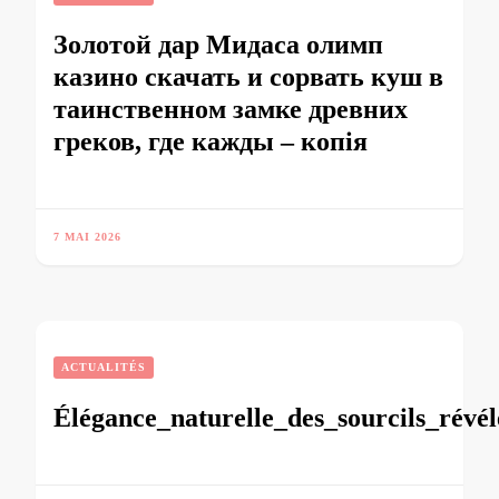
Золотой дар Мидаса олимп
казино скачать и сорвать куш в
таинственном замке древних
греков, где кажды – копія
7 MAI 2026
ACTUALITÉS
Élégance_naturelle_des_sourcils_rév