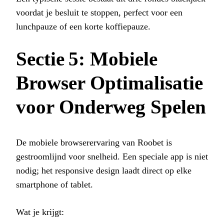
voordat je besluit te stoppen, perfect voor een
lunchpauze of een korte koffiepauze.
Sectie 5: Mobiele
Browser Optimalisatie
voor Onderweg Spelen
De mobiele browserervaring van Roobet is
gestroomlijnd voor snelheid. Een speciale app is niet
nodig; het responsive design laadt direct op elke
smartphone of tablet.
Wat je krijgt: