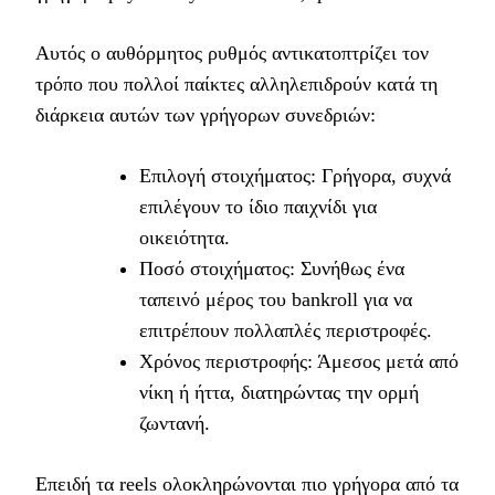
Αυτός ο αυθόρμητος ρυθμός αντικατοπτρίζει τον
τρόπο που πολλοί παίκτες αλληλεπιδρούν κατά τη
διάρκεια αυτών των γρήγορων συνεδριών:
Επιλογή στοιχήματος: Γρήγορα, συχνά
επιλέγουν το ίδιο παιχνίδι για
οικειότητα.
Ποσό στοιχήματος: Συνήθως ένα
ταπεινό μέρος του bankroll για να
επιτρέπουν πολλαπλές περιστροφές.
Χρόνος περιστροφής: Άμεσος μετά από
νίκη ή ήττα, διατηρώντας την ορμή
ζωντανή.
Επειδή τα reels ολοκληρώνονται πιο γρήγορα από τα