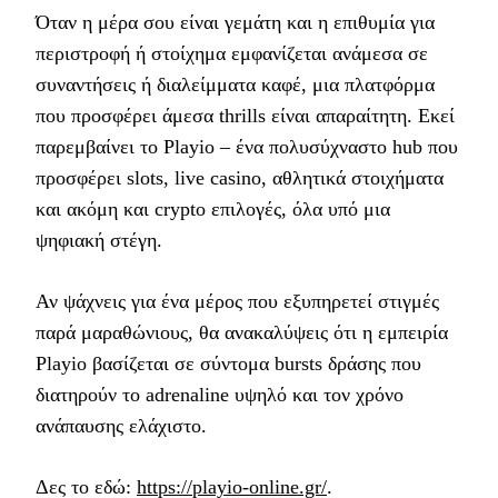
Όταν η μέρα σου είναι γεμάτη και η επιθυμία για
περιστροφή ή στοίχημα εμφανίζεται ανάμεσα σε
συναντήσεις ή διαλείμματα καφέ, μια πλατφόρμα
που προσφέρει άμεσα thrills είναι απαραίτητη. Εκεί
παρεμβαίνει το Playio – ένα πολυσύχναστο hub που
προσφέρει slots, live casino, αθλητικά στοιχήματα
και ακόμη και crypto επιλογές, όλα υπό μια
ψηφιακή στέγη.
Αν ψάχνεις για ένα μέρος που εξυπηρετεί στιγμές
παρά μαραθώνιους, θα ανακαλύψεις ότι η εμπειρία
Playio βασίζεται σε σύντομα bursts δράσης που
διατηρούν το adrenaline υψηλό και τον χρόνο
ανάπαυσης ελάχιστο.
Δες το εδώ:
https://playio-online.gr/
.