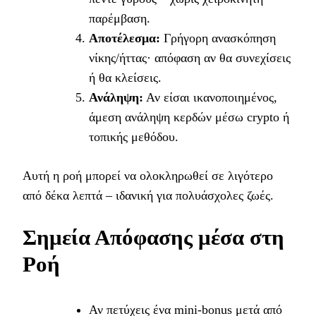
παρέμβαση.
Αποτέλεσμα:
Γρήγορη ανασκόπηση
νίκης/ήττας· απόφαση αν θα συνεχίσεις
ή θα κλείσεις.
Ανάληψη:
Αν είσαι ικανοποιημένος,
άμεση ανάληψη κερδών μέσω crypto ή
τοπικής μεθόδου.
Αυτή η ροή μπορεί να ολοκληρωθεί σε λιγότερο
από δέκα λεπτά – ιδανική για πολυάσχολες ζωές.
Σημεία Απόφασης μέσα στη
Ροή
Αν πετύχεις ένα mini‑bonus μετά από