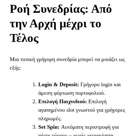
Ροή Συνεδρίας: Από
την Αρχή μέχρι το
Τέλος
Μια τυπική γρήγορη συνεδρία μπορεί να μοιάζει ως
εξής:
Login & Deposit:
Γρήγορο login και
άμεση φόρτωση πορτοφολιού.
Επιλογή Παιχνιδιού:
Επιλογή
αγαπημένου slot γνωστού για γρήγορες
πληρωμές.
Set Spin:
Αυτόματη περιστροφή για
πέντε γύρους – χωρίς χειροκίνητη