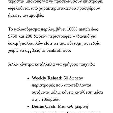
τεράστια μπόνους για να προσελκύσουν επιστροφή,
ωφελούνται από χαρακτηριστικά που προσφέρουν
άμεσες ανταμοιβές.
Το καλωσόρισμα περιλαμβάνει 100% match έως
$750 και 200 δωρεάν περιστροφές – ιδανικό για
δοκιμή πολλαπλών slots σε μια σύντομη συνεδρία
χωρίς να αγγίξεις το bankroll σου.
Άλλα κίνητρα κατάλληλα για γρήγορο παιχνίδι:
Weekly Reload
: 50 δωρεάν
περιστροφές που αποστέλλονται
αυτόματα μόλις κάνεις κατάθεση μέσα
στην εβδομάδα.
Bonus Crab
: Μια καθημερινή