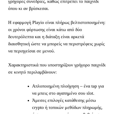
γρήγορες συνεδρίες, καθώς επιτρέπει το παιχνίδι
όπου κι αν βρίσκεσαι.
Η εφαρμογή Playio είναι πλήρως βελτιστοποιημένη:
οι χρόνοι φόρτωσης είναι κάτω από δύο
δευτερόλεπτα και η διάταξη είναι αρκετά
διαισθητική ώστε να μπορείς να περιστρέφεις χωρίς
να περιηγείσαι σε μενού.
Χαρακτηριστικά που υποστηρίζουν γρήγορο παιχνίδι
σε κινητό περιλαμβάνουν:
Απλοποιημένη πλοήγηση – ένα tap για
να μπεις στο αγαπημένο σου slot.
Άμεσες επιλογές κατάθεσης μέσω
crypto ή τοπικών μεθόδων πληρωμής,