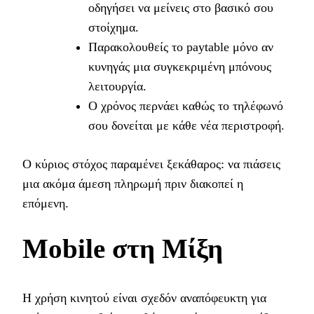
οδηγήσει να μείνεις στο βασικό σου
στοίχημα.
Παρακολουθείς το paytable μόνο αν
κυνηγάς μια συγκεκριμένη μπόνους
λειτουργία.
Ο χρόνος περνάει καθώς το τηλέφωνό
σου δονείται με κάθε νέα περιστροφή.
Ο κύριος στόχος παραμένει ξεκάθαρος: να πιάσεις
μια ακόμα άμεση πληρωμή πριν διακοπεί η
επόμενη.
Mobile στη Μίξη
Η χρήση κινητού είναι σχεδόν αναπόφευκτη για