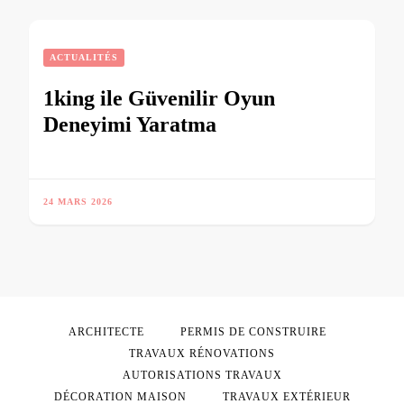
ACTUALITÉS
1king ile Güvenilir Oyun
Deneyimi Yaratma
24 MARS 2026
ARCHITECTE
PERMIS DE CONSTRUIRE
TRAVAUX RÉNOVATIONS
AUTORISATIONS TRAVAUX
DÉCORATION MAISON
TRAVAUX EXTÉRIEUR