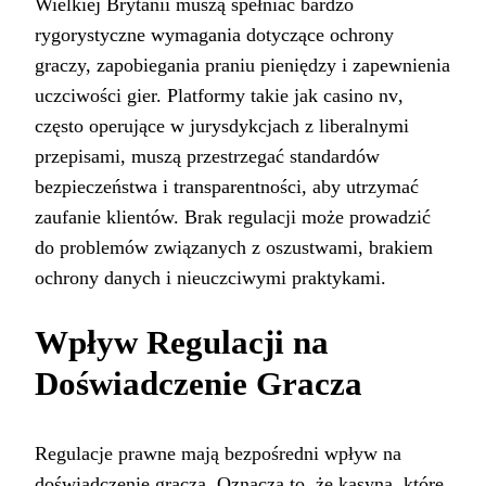
Wielkiej Brytanii muszą spełniać bardzo
rygorystyczne wymagania dotyczące ochrony
graczy, zapobiegania praniu pieniędzy i zapewnienia
uczciwości gier. Platformy takie jak
casino nv
,
często operujące w jurysdykcjach z liberalnymi
przepisami, muszą przestrzegać standardów
bezpieczeństwa i transparentności, aby utrzymać
zaufanie klientów. Brak regulacji może prowadzić
do problemów związanych z oszustwami, brakiem
ochrony danych i nieuczciwymi praktykami.
Wpływ Regulacji na
Doświadczenie Gracza
Regulacje prawne mają bezpośredni wpływ na
doświadczenie gracza. Oznacza to, że kasyna, które