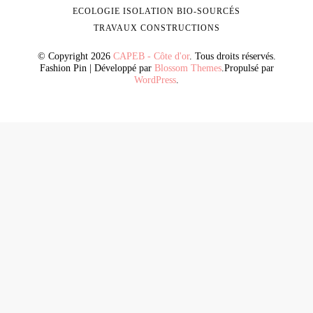
ECOLOGIE ISOLATION BIO-SOURCÉS
TRAVAUX CONSTRUCTIONS
© Copyright 2026
CAPEB - Côte d'or
. Tous droits réservés.
Fashion Pin | Développé par
Blossom Themes
.Propulsé par
WordPress
.