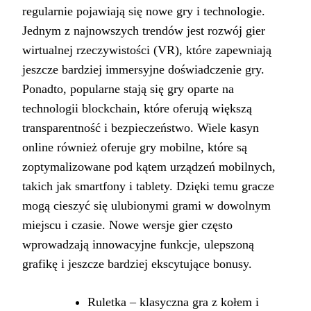
regularnie pojawiają się nowe gry i technologie.
Jednym z najnowszych trendów jest rozwój gier
wirtualnej rzeczywistości (VR), które zapewniają
jeszcze bardziej immersyjne doświadczenie gry.
Ponadto, popularne stają się gry oparte na
technologii blockchain, które oferują większą
transparentność i bezpieczeństwo. Wiele kasyn
online również oferuje gry mobilne, które są
zoptymalizowane pod kątem urządzeń mobilnych,
takich jak smartfony i tablety. Dzięki temu gracze
mogą cieszyć się ulubionymi grami w dowolnym
miejscu i czasie. Nowe wersje gier często
wprowadzają innowacyjne funkcje, ulepszoną
grafikę i jeszcze bardziej ekscytujące bonusy.
Ruletka – klasyczna gra z kołem i