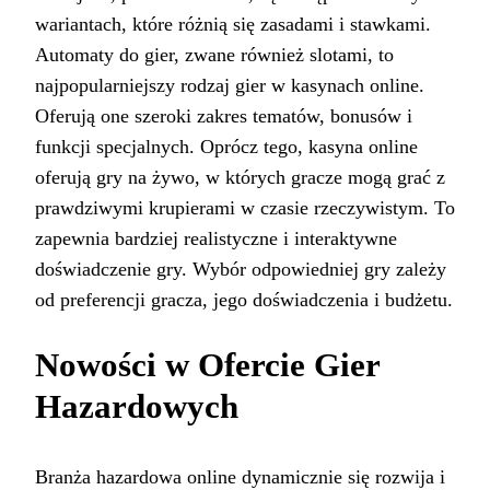
wariantach, które różnią się zasadami i stawkami.
Automaty do gier, zwane również slotami, to
najpopularniejszy rodzaj gier w kasynach online.
Oferują one szeroki zakres tematów, bonusów i
funkcji specjalnych. Oprócz tego, kasyna online
oferują gry na żywo, w których gracze mogą grać z
prawdziwymi krupierami w czasie rzeczywistym. To
zapewnia bardziej realistyczne i interaktywne
doświadczenie gry. Wybór odpowiedniej gry zależy
od preferencji gracza, jego doświadczenia i budżetu.
Nowości w Ofercie Gier
Hazardowych
Branża hazardowa online dynamicznie się rozwija i