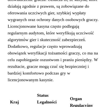
działają zgodnie z prawem, są zobowiązane do
oferowania uczciwych gier, szybkiej wypłaty
wygranych oraz ochrony danych osobowych graczy.
Licencjonowane kasyna często podlegają
regularnym audytom, które weryfikują uczciwość
algorytmów gier i skuteczność zabezpieczeń.
Dodatkowo, regulacje często wprowadzają
obowiązek weryfikacji tożsamości graczy, co ma na
celu zapobieganie oszustwom i praniu pieniędzy. W
rezultacie, gracze mogą czuć się bezpieczniej i
bardziej komfortowo podczas gry w
licencjonowanym kasynie.
Status
Organ
Kraj
Legalności
Regulacyjny