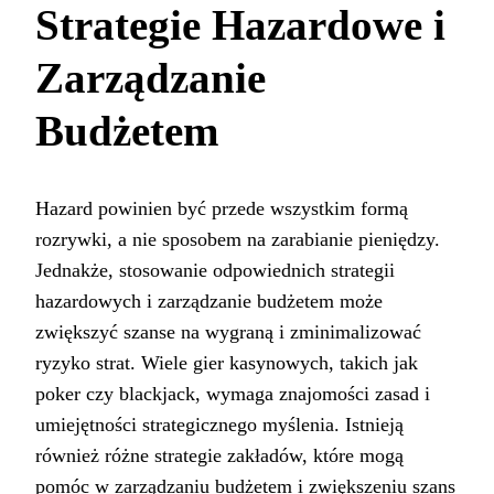
Strategie Hazardowe i
Zarządzanie
Budżetem
Hazard powinien być przede wszystkim formą
rozrywki, a nie sposobem na zarabianie pieniędzy.
Jednakże, stosowanie odpowiednich strategii
hazardowych i zarządzanie budżetem może
zwiększyć szanse na wygraną i zminimalizować
ryzyko strat. Wiele gier kasynowych, takich jak
poker czy blackjack, wymaga znajomości zasad i
umiejętności strategicznego myślenia. Istnieją
również różne strategie zakładów, które mogą
pomóc w zarządzaniu budżetem i zwiększeniu szans