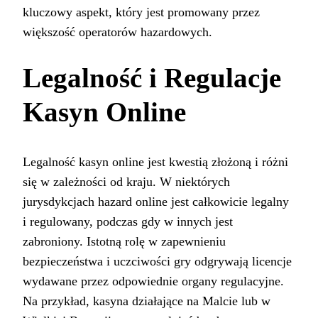
kluczowy aspekt, który jest promowany przez
większość operatorów hazardowych.
Legalność i Regulacje
Kasyn Online
Legalność kasyn online jest kwestią złożoną i różni
się w zależności od kraju. W niektórych
jurysdykcjach hazard online jest całkowicie legalny
i regulowany, podczas gdy w innych jest
zabroniony. Istotną rolę w zapewnieniu
bezpieczeństwa i uczciwości gry odgrywają licencje
wydawane przez odpowiednie organy regulacyjne.
Na przykład, kasyna działające na Malcie lub w