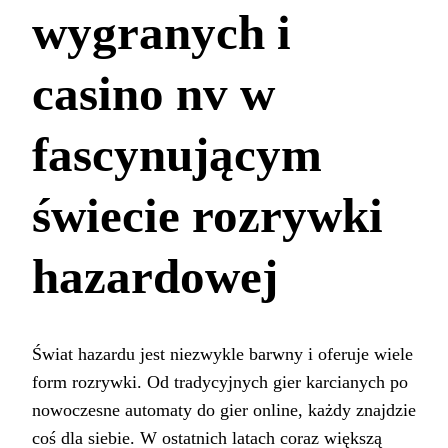
wygranych i
casino nv w
fascynującym
świecie rozrywki
hazardowej
Świat hazardu jest niezwykle barwny i oferuje wiele
form rozrywki. Od tradycyjnych gier karcianych po
nowoczesne automaty do gier online, każdy znajdzie
coś dla siebie. W ostatnich latach coraz większą