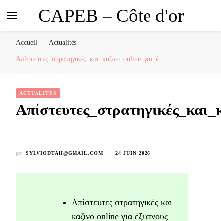
CAPEB – Côte d'or
Accueil
Actualités
Απίστευτες_στρατηγικές_και_καζινο_online_για_έ
ACTUALITÉS
Απίστευτες_στρατηγικές_και_κ
par
SYLVIODTAH@GMAIL.COM
24 JUIN 2026
Απίστευτες στρατηγικές και
καζινο online για έξυπνους