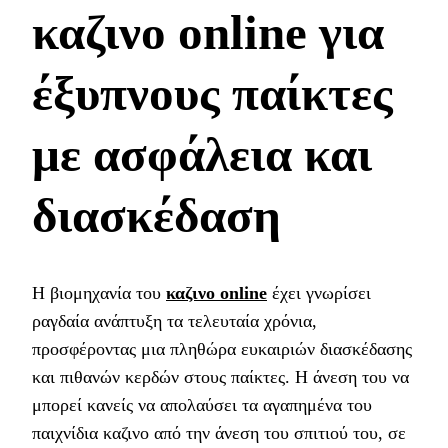
καζινο online για
έξυπνους παίκτες
με ασφάλεια και
διασκέδαση
Η βιομηχανία του
καζινο online
έχει γνωρίσει
ραγδαία ανάπτυξη τα τελευταία χρόνια,
προσφέροντας μια πληθώρα ευκαιριών διασκέδασης
και πιθανών κερδών στους παίκτες. Η άνεση του να
μπορεί κανείς να απολαύσει τα αγαπημένα του
παιχνίδια καζινο από την άνεση του σπιτιού του, σε