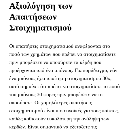
Αξιολόγηση των
Απαιτήσεων
Στοιχηματισμού
Οι απαιτήσεις στοιχηματισμού αναφέρονται στο
ποσό των χρημάτων που πρέπει να στοιχηματίσετε
πριν μπορέσετε να αποσύρετε τα κέρδη που
προέρχονται από ένα μπόνους. Για παράδειγμα, εάν
ένα μπόνους έχει απαίτηση στοιχηματισμού 30x,
αυτό σημαίνει ότι πρέπει να στοιχηματίσετε το ποσό
του μπόνους 30 φορές πριν μπορέσετε να το
αποσύρετε. Οι χαμηλότερες απαιτήσεις
στοιχηματισμού είναι πιο ευνοϊκές για τους παίκτες,
καθώς καθιστούν ευκολότερη την ανάληψη των
κερδών. Είναι σημαντικό να εξετάζετε τις