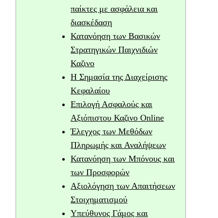
παίκτες με ασφάλεια και
διασκέδαση
Κατανόηση των Βασικών
Στρατηγικών Παιχνιδιών
Καζινο
Η Σημασία της Διαχείρισης
Κεφαλαίου
Επιλογή Ασφαλούς και
Αξιόπιστου Καζινο Online
Έλεγχος των Μεθόδων
Πληρωμής και Αναλήψεων
Κατανόηση των Μπόνους και
των Προσφορών
Αξιολόγηση των Απαιτήσεων
Στοιχηματισμού
Υπεύθυνος Γάμος και