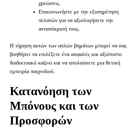
χρεώσεις.
Επικοινωνήστε με την εξυπηρέτηση
πελατών για να αξιολογήσετε την
ανταπόκρισή τους.
Η τήρηση αυτών των απλών βημάτων μπορεί να σας
βοηθήσει να επιλέξετε ένα ασφαλές και αξιόπιστο
διαδικτυακό καζινο και να απολαύσετε μια θετική
εμπειρία παιχνιδιού.
Κατανόηση των
Μπόνους και των
Προσφορών