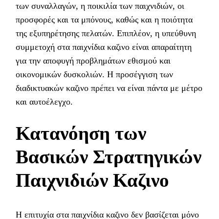
των συναλλαγών, η ποικιλία των παιχνιδιών, οι
προσφορές και τα μπόνους, καθώς και η ποιότητα
της εξυπηρέτησης πελατών. Επιπλέον, η υπεύθυνη
συμμετοχή στα παιχνίδια καζινο είναι απαραίτητη
για την αποφυγή προβλημάτων εθισμού και
οικονομικών δυσκολιών. Η προσέγγιση των
διαδικτυακών καζινο πρέπει να είναι πάντα με μέτρο
και αυτοέλεγχο.
Κατανόηση των
Βασικών Στρατηγικών
Παιχνιδιών Καζινο
Η επιτυχία στα παιχνίδια καζινο δεν βασίζεται μόνο