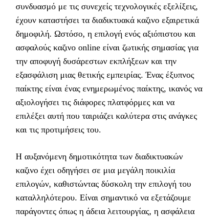
συνδυασμό με τις συνεχείς τεχνολογικές εξελίξεις,
έχουν καταστήσει τα διαδικτυακά καζινο εξαιρετικά
δημοφιλή. Ωστόσο, η επιλογή ενός αξιόπιστου και
ασφαλούς καζινο online είναι ζωτικής σημασίας για
την αποφυγή δυσάρεστων εκπλήξεων και την
εξασφάλιση μιας θετικής εμπειρίας. Ένας έξυπνος
παίκτης είναι ένας ενημερωμένος παίκτης, ικανός να
αξιολογήσει τις διάφορες πλατφόρμες και να
επιλέξει αυτή που ταιριάζει καλύτερα στις ανάγκες
και τις προτιμήσεις του.
Η αυξανόμενη δημοτικότητα των διαδικτυακών
καζινο έχει οδηγήσει σε μια μεγάλη ποικιλία
επιλογών, καθιστώντας δύσκολη την επιλογή του
καταλληλότερου. Είναι σημαντικό να εξετάζουμε
παράγοντες όπως η άδεια λειτουργίας, η ασφάλεια