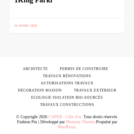
24 MARS 2026
ARCHITECTE
PERMIS DE CONSTRUIRE
TRAVAUX RÉNOVATIONS
AUTORISATIONS TRAVAUX
DÉCORATION MAISON
TRAVAUX EXTÉRIEUR
ECOLOGIE ISOLATION BIO-SOURCÉS
TRAVAUX CONSTRUCTIONS
© Copyright 2026
CAPEB - Côte d'or
. Tous droits réservés.
Fashion Pin | Développé par
Blossom Themes
.Propulsé par
WordPress
.