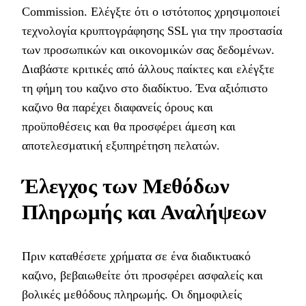
Commission. Ελέγξτε ότι ο ιστότοπος χρησιμοποιεί
τεχνολογία κρυπτογράφησης SSL για την προστασία
των προσωπικών και οικονομικών σας δεδομένων.
Διαβάστε κριτικές από άλλους παίκτες και ελέγξτε
τη φήμη του καζινο στο διαδίκτυο. Ένα αξιόπιστο
καζινο θα παρέχει διαφανείς όρους και
προϋποθέσεις και θα προσφέρει άμεση και
αποτελεσματική εξυπηρέτηση πελατών.
Έλεγχος των Μεθόδων
Πληρωμής και Αναλήψεων
Πριν καταθέσετε χρήματα σε ένα διαδικτυακό
καζινο, βεβαιωθείτε ότι προσφέρει ασφαλείς και
βολικές μεθόδους πληρωμής. Οι δημοφιλείς