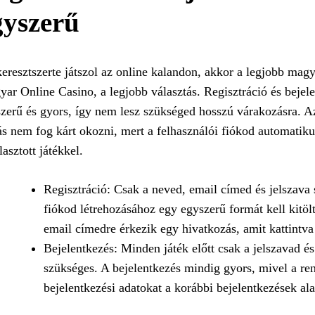
gyszerű
eresztszerte játszol az online kalandon, akkor a legjobb magy
ar Online Casino, a legjobb választás. Regisztráció és bejel
zerű és gyors, így nem lesz szükséged hosszú várakozásra. Az
ás nem fog kárt okozni, mert a felhasználói fiókod automatiku
lasztott játékkel.
Regisztráció: Csak a neved, email címed és jelszava 
fiókod létrehozásához egy egyszerű formát kell kitöl
email címedre érkezik egy hivatkozás, amit kattintva
Bejelentkezés: Minden játék előtt csak a jelszavad é
szükséges. A bejelentkezés mindig gyors, mivel a re
bejelentkezési adatokat a korábbi bejelentkezések ala