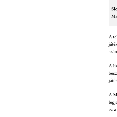
Slo
Ma
A ta
játé
szám
A li
besz
játé
A Ma
legj
ez a