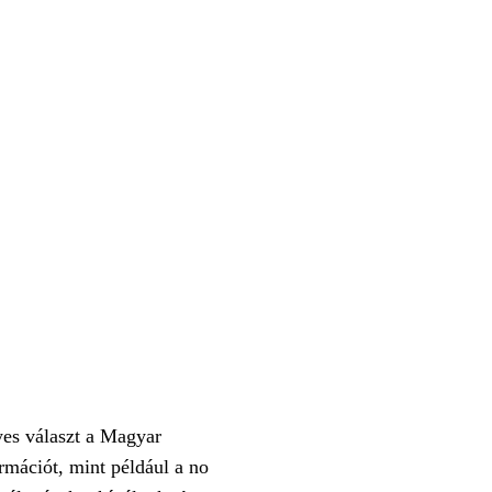
lyes választ a Magyar
rmációt, mint például a no