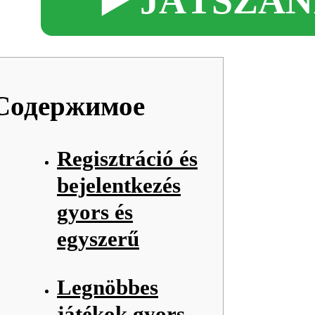
▶️ JÁTSZAN
Содержимое
Regisztráció és
bejelentkezés
gyors és
egyszerű
Legnöbbes
játékok gyors