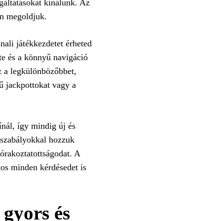
lgáltatásokat kínálunk. Az
an megoldjuk.
nali játékkezdetet érheted
te és a könnyű navigáció
sz a legkülönbözőbbet,
ű jackpottokat vagy a
ínál, így mindig új és
s szabályokkal hozzuk
zórakoztatottságodat. A
os minden kérdésedet is
 gyors és