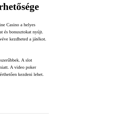
rhetősége
ine Casino a helyes
at és bonusztokat nyújt.
tvéve kezdheted a játékot.
pszerűbbek. A slot
iatt. A video poker
érthetően kezdeni lehet.