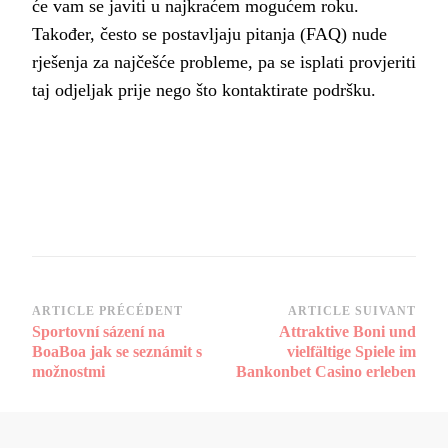
će vam se javiti u najkraćem mogućem roku.
Također, često se postavljaju pitanja (FAQ) nude
rješenja za najčešće probleme, pa se isplati provjeriti
taj odjeljak prije nego što kontaktirate podršku.
Navigation
ARTICLE PRÉCÉDENT
ARTICLE SUIVANT
Sportovní sázení na
Attraktive Boni und
d’article
BoaBoa jak se seznámit s
vielfältige Spiele im
možnostmi
Bankonbet Casino erleben