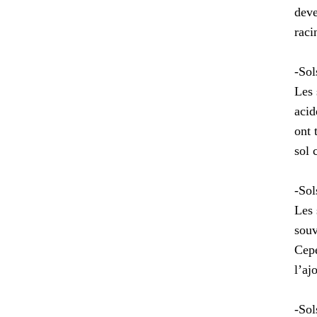
deve
raci
-Sol
Les 
acid
ont 
sol 
-Sol
Les 
souv
Cepe
l’aj
-Sol