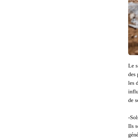
Le s
des 
les 
infl
de s
-Sol
Ils 
géné