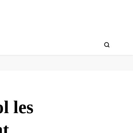
l les
nt