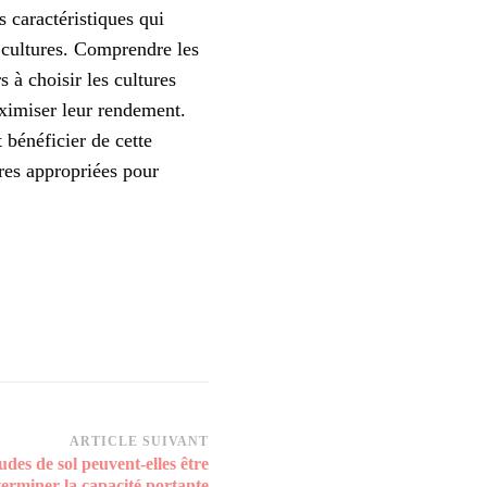
s caractéristiques qui
s cultures. Comprendre les
s à choisir les cultures
aximiser leur rendement.
 bénéficier de cette
res appropriées pour
ARTICLE SUIVANT
des de sol peuvent-elles être
terminer la capacité portante