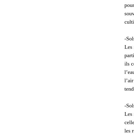
pour
souv
cult
-Sol
Les 
part
ils 
l’ea
l’ai
tend
-Sol
Les 
cell
les 