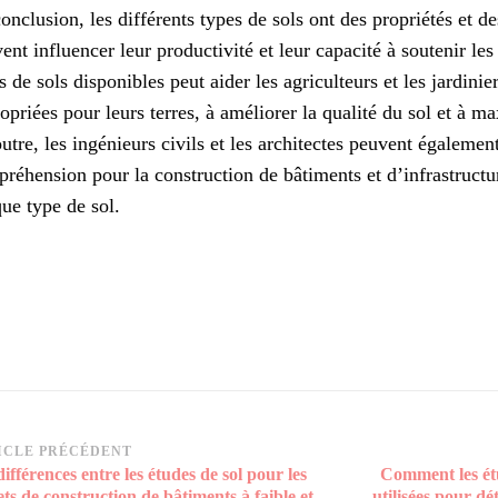
onclusion, les différents types de sols ont des propriétés et de
ent influencer leur productivité et leur capacité à soutenir le
s de sols disponibles peut aider les agriculteurs et les jardinier
opriées pour leurs terres, à améliorer la qualité du sol et à m
utre, les ingénieurs civils et les architectes peuvent également
réhension pour la construction de bâtiments et d’infrastructu
ue type de sol.
vigation
ICLE PRÉCÉDENT
différences entre les études de sol pour les
Comment les étu
rticle
ets de construction de bâtiments à faible et
utilisées pour dé