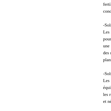
fert
cond
-Sol
Les 
pour
une 
des 
plan
-Sol
Les 
équi
les 
et n