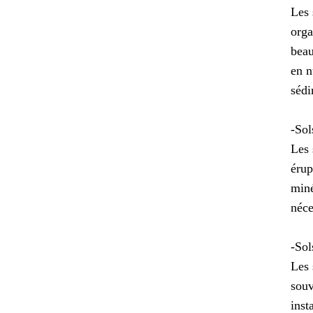
Les 
orga
beau
en n
sédi
-Sol
Les 
érup
miné
néce
-Sol
Les 
souv
inst