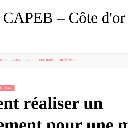
CAPEB – Côte d'or
r un terrassement pour une maison surélevée ?
 RÉSEAU
t réaliser un
sement pour une 