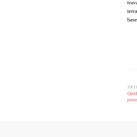
trav
terr
base
Na
ART
Quel
d’a
pour