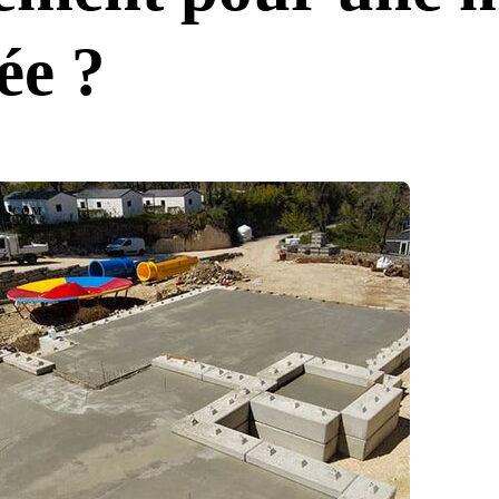
ée ?
IL.COM