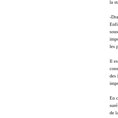
la s
-Dra
Enfi
sous
impo
les 
Il e
cons
des 
impo
En c
suré
de l