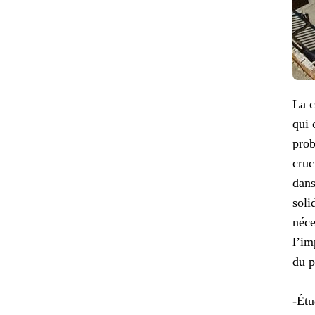
La c
qui 
prob
cruc
dans
soli
néce
l’im
du p
-Étu