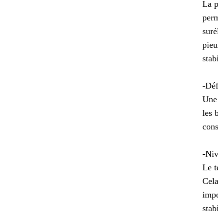
La p
perm
suré
pieu
stab
-Déf
Une 
les 
cons
-Niv
Le t
Cela
impo
stabi