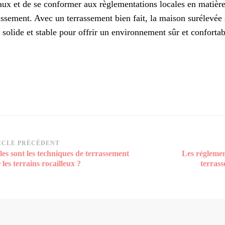
aux et de se conformer aux règlementations locales en matière
assement. Avec un terrassement bien fait, la maison surélevée 
 solide et stable pour offrir un environnement sûr et confortab
vigation
ICLE PRÉCÉDENT
les sont les techniques de terrassement
Les réglemen
rticle
 les terrains rocailleux ?
terras