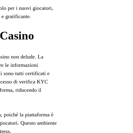
lo per i nuovi giocatori,
e gratificante.
 Casino
asino non delude. La
re le informazioni
 sono tutti certificati e
rocesso di verifica KYC
aforma, riducendo il
à, poiché la piattaforma è
 giocatori. Questo ambiente
tress.