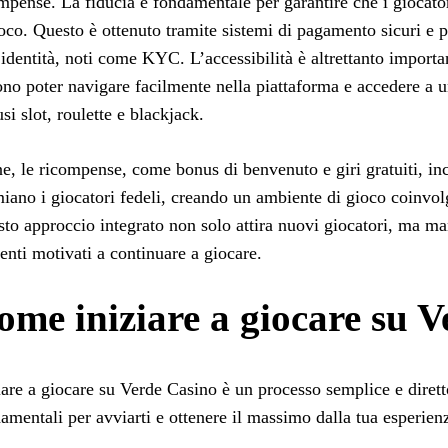
mpense. La fiducia è fondamentale per garantire che i giocator
ioco. Questo è ottenuto tramite sistemi di pagamento sicuri e p
’identità, noti come KYC. L’accessibilità è altrettanto importa
no poter navigare facilmente nella piattaforma e accedere a un
usi slot, roulette e blackjack.
ne, le ricompense, come bonus di benvenuto e giri gratuiti, inc
iano i giocatori fedeli, creando un ambiente di gioco coinvolg
to approccio integrato non solo attira nuovi giocatori, ma ma
tenti motivati a continuare a giocare.
ome iniziare a giocare su 
iare a giocare su Verde Casino è un processo semplice e dirett
amentali per avviarti e ottenere il massimo dalla tua esperien