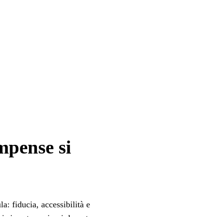
mpense si
: fiducia, accessibilità e