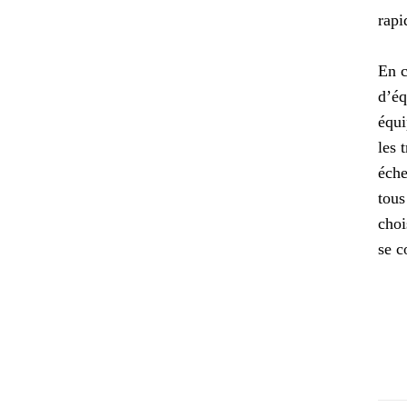
rapi
En c
d’éq
équi
les 
éche
tous
choi
se c