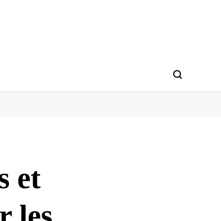
s et
r les