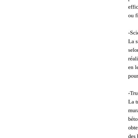
effi
ou f
-Sci
La s
selo
réal
en l
pour
-Tru
La t
mura
béto
obte
des 