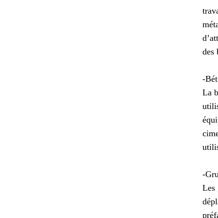
trav
méta
d’at
des 
-Bét
La b
util
équi
cime
util
-Gru
Les 
dépl
préf