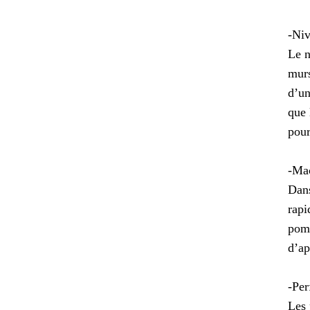
-Niv
Le n
murs
d’un
que 
pour
-Mac
Dans
rapi
pomp
d’ap
-Per
Les 