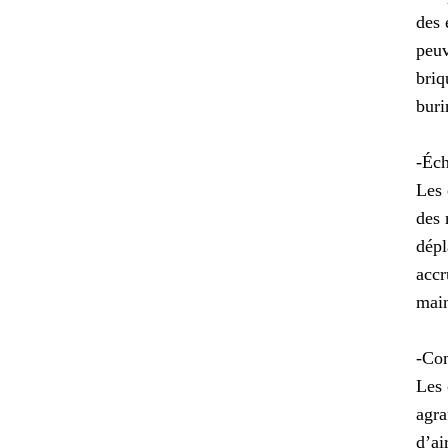
des 
peuv
briq
buri
-Éch
Les 
des 
dépl
accr
main
-Com
Les 
agra
d’ai