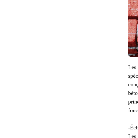
Les 
spéc
conç
béto
prin
fonc
-Éch
Les 