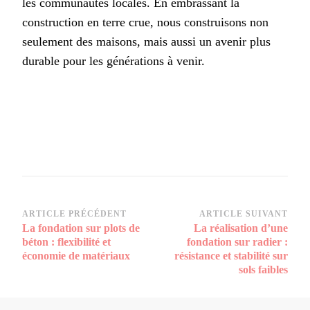
les communautés locales. En embrassant la
construction en terre crue, nous construisons non
seulement des maisons, mais aussi un avenir plus
durable pour les générations à venir.
Navigation
ARTICLE PRÉCÉDENT
ARTICLE SUIVANT
La fondation sur plots de
La réalisation d’une
d’article
béton : flexibilité et
fondation sur radier :
économie de matériaux
résistance et stabilité sur
sols faibles