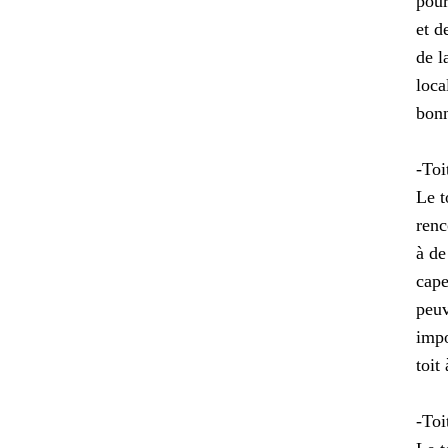
pour
et d
de l
loca
bonn
-Toi
Le t
renc
à de
cape
peuv
impo
toit
-Toi