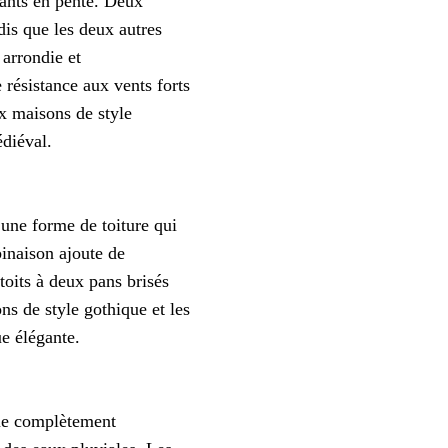
sants en pente. Deux
dis que les deux autres
 arrondie et
 résistance aux vents forts
x maisons de style
diéval.
 une forme de toiture qui
inaison ajoute de
 toits à deux pans brisés
ns de style gothique et les
ue élégante.
que complètement