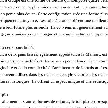
oit à croupe est une forme de toiture qui comporte quatre ver
ants sont en pente plus raide et se rencontrent au sommet, tan
 en pente plus douce. Cette configuration crée une forme plus
étiquement attrayante. Les toits à croupe offrent une meilleure
e à leur forme plus arrondie. Ils conviennent généralement au
age, aux maisons de campagne et aux architectures de type mé
t à deux pans brisés
oit à deux pans brisés, également appelé toit à la Mansart, est
ine des pans inclinés et des pans en pente douce. Cette comb
iginalité et de la complexité à l’architecture de la maison. Les
 souvent utilisés dans les maisons de style victorien, les maiso
ctures historiques. Ils offrent un aspect unique et une esthétiq
t plat
rairement aux autres formes de toitures, le toit plat est pres