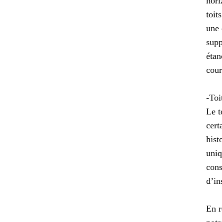
hori
toit
une 
supp
étan
cour
-Toi
Le t
cert
hist
uniq
cons
d’in
En r