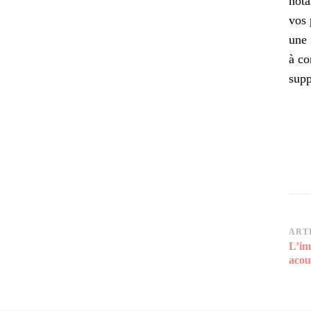
nota
vos 
une 
à co
supp
Na
ART
L’im
d’a
acou