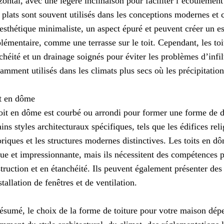
zontal, avec une légère inclinaison pour faciliter l’écoulemen
s plats sont souvent utilisés dans les conceptions modernes et 
esthétique minimaliste, un aspect épuré et peuvent créer un es
lémentaire, comme une terrasse sur le toit. Cependant, les toi
chéité et un drainage soignés pour éviter les problèmes d’infilt
amment utilisés dans les climats plus secs où les précipitatio
t en dôme
oit en dôme est courbé ou arrondi pour former une forme de dô
ains styles architecturaux spécifiques, tels que les édifices rel
oriques et les structures modernes distinctives. Les toits en 
ue et impressionnante, mais ils nécessitent des compétences p
truction et en étanchéité. Ils peuvent également présenter des
stallation de fenêtres et de ventilation.
ésumé, le choix de la forme de toiture pour votre maison dépe