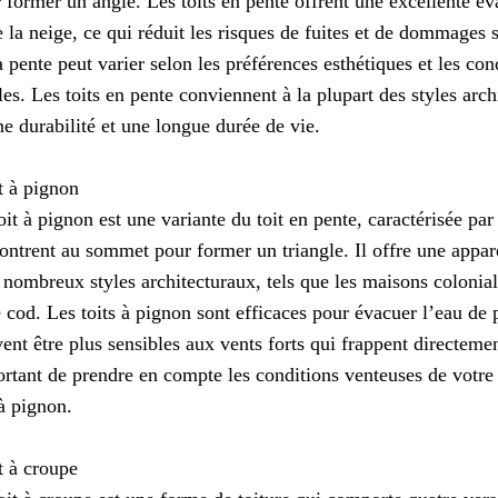
 former un angle. Les toits en pente offrent une excellente év
e la neige, ce qui réduit les risques de fuites et de dommages s
a pente peut varier selon les préférences esthétiques et les con
les. Les toits en pente conviennent à la plupart des styles arch
e durabilité et une longue durée de vie.
t à pignon
oit à pignon est une variante du toit en pente, caractérisée par
ontrent au sommet pour former un triangle. Il offre une appar
 nombreux styles architecturaux, tels que les maisons colonial
 cod. Les toits à pignon sont efficaces pour évacuer l’eau de p
ent être plus sensibles aux vents forts qui frappent directemen
rtant de prendre en compte les conditions venteuses de votre 
 à pignon.
t à croupe