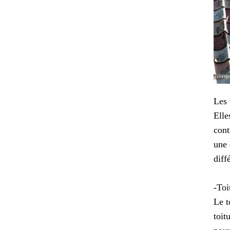
Les 
Elle
cont
une 
diff
-Toi
Le t
toit