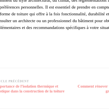
mment du style architectural, du climat, des réglementations l
préférences personnelles. Il est essentiel de prendre en compt
forme de toiture qui offre à la fois fonctionnalité, durabilité e
nsulter un architecte ou un professionnel du bâtiment pour obt
lémentaires et des recommandations spécifiques à votre situa
vigation
ICLE PRÉCÉDENT
portance de l’isolation thermique et
Comment rénover un
rticle
stique dans la construction de la toiture
gr