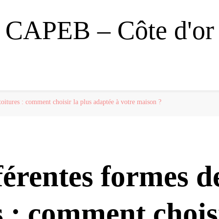
CAPEB – Côte d'or
toitures : comment choisir la plus adaptée à votre maison ?
férentes formes d
s : comment chois