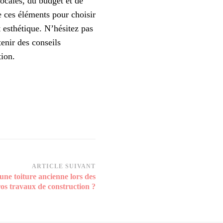
ocales, du budget et de
e ces éléments pour choisir
t esthétique. N’hésitez pas
enir des conseils
tion.
ARTICLE SUIVANT
e toiture ancienne lors des
os travaux de construction ?