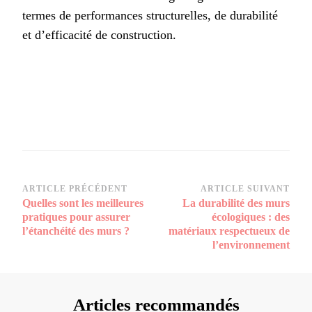
termes de performances structurelles, de durabilité
et d’efficacité de construction.
Navigation
ARTICLE PRÉCÉDENT
ARTICLE SUIVANT
Quelles sont les meilleures
La durabilité des murs
d’article
pratiques pour assurer
écologiques : des
l’étanchéité des murs ?
matériaux respectueux de
l’environnement
Articles recommandés